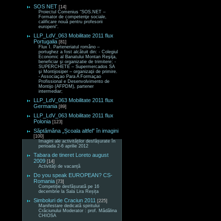
SOS NET
[14]
Proiectul Comenius “SOS.NET –
Formator de competenţe sociale,
calificare nouă pentru profesorii
europeni“.
LLP_LdV_063 Mobilitate 2011 flux
Portugalia
[81]
Flux I. Parteneriatul româno –
portughez a fost alcătuit din: - Colegiul
Economic al Banatului Montan Reşiţa,
beneficiar şi organizatie de trimitere; -
SUPERCHETE – Supermercados SA
şi Montijosiper – organizaţii de primire.
- Associaçao Para A Formaçao
Profissional e Desenvolvimento de
Montijo (AFPDM), partener
intermediar;
LLP_LdV_063 Mobilitate 2011 flux
Germania
[89]
LLP_LdV_063 Mobilitate 2011 flux
Polonia
[123]
Săptămâna „Școala altfel” în imagini
[100]
Imagini ale activităților desfășurate în
perioada 2-6 aprilie 2012
Tabara de tineret Loreto august
2009
[14]
Activități de vacanță
Do you speak EUROPEAN? CS-
Romania
[73]
Competiție desfășurată pe 16
decembrie la Sala Lira Reșița
Simboluri de Craciun 2011
[225]
Manifestare dedicată spiritului
Crăciunului Moderator : prof. Mădălina
CHIOSA