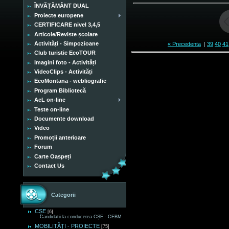
ÎNVĂȚĂMÂNT DUAL
Proiecte europene
CERTIFICARE nivel 3,4,5
Articole/Reviste școlare
Activități - Simpozioane
« Precedenta
|
39
40
41
Club turistic EcoTOUR
Imagini foto - Activități
VideoClips - Activități
EcoMontana - webliografie
Program Bibliotecă
AeL on-line
Teste on-line
Documente download
Video
Promoții anterioare
Forum
Carte Oaspeți
Contact Us
Categorii
CȘE
[6]
Candidații la conducerea CȘE - CEBM
MOBILITĂȚI - PROIECTE
[75]