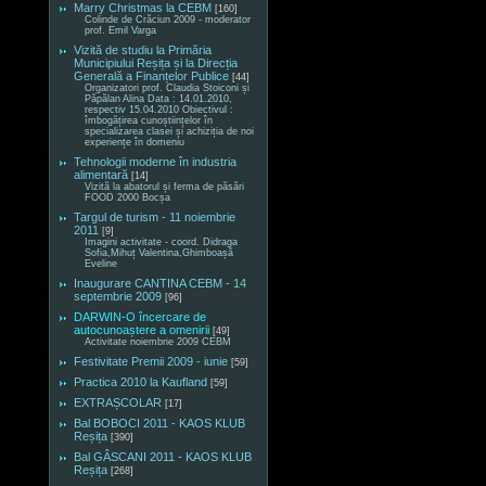
Marry Christmas la CEBM
[160]
Colinde de Crăciun 2009 - moderator
prof. Emil Varga
Vizită de studiu la Primăria
Municipiului Reșița și la Direcția
Generală a Finanțelor Publice
[44]
Organizatori prof. Claudia Stoiconi și
Păpălan Alina Data : 14.01.2010,
respectiv 15.04.2010 Obiectivul :
îmbogățirea cunoștiințelor în
specializarea clasei și achiziția de noi
experiențe în domeniu
Tehnologii moderne în industria
alimentară
[14]
Vizită la abatorul și ferma de păsări
FOOD 2000 Bocșa
Targul de turism - 11 noiembrie
2011
[9]
Imagini activitate - coord. Didraga
Sofia,Mihuț Valentina,Ghimboașă
Eveline
Inaugurare CANTINA CEBM - 14
septembrie 2009
[96]
DARWIN-O încercare de
autocunoaștere a omenirii
[49]
Activitate noiembrie 2009 CEBM
Festivitate Premii 2009 - iunie
[59]
Practica 2010 la Kaufland
[59]
EXTRAȘCOLAR
[17]
Bal BOBOCI 2011 - KAOS KLUB
Reșița
[390]
Bal GÂSCANI 2011 - KAOS KLUB
Reșița
[268]