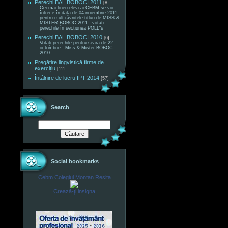
Perechi BAL BOBOCI 2011
[8]
Cei mai tineri elevi ai CEBM se vor
întrece în data de 04 noiembrie 2011
pentru mult râvnitele titluri de MISS &
MISTER BOBOC 2011 - votați
perechile în secțiunea POLL"s
Perechi BAL BOBOCI 2010
[6]
Votați perechile pentru seara de 22
octombrie - Miss & Mister BOBOC
2010
Pregătire lingvistică firme de
exercițiu
[111]
Întâlnire de lucru IPT 2014
[57]
Search
Social bookmarks
Cebm Colegiul Montan Resita
Crează-ţi insigna