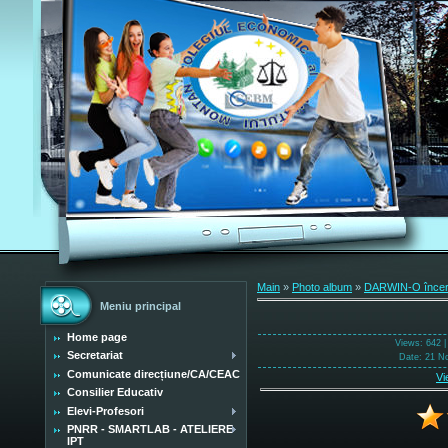
Main
»
Photo album
»
DARWIN-O încerc
Meniu principal
Home page
Views
: 642 
Secretariat
Date
: 21 N
Comunicate direcțiune/CA/CEAC
Vi
Consilier Educativ
Elevi-Profesori
PNRR - SMARTLAB - ATELIERE
IPT