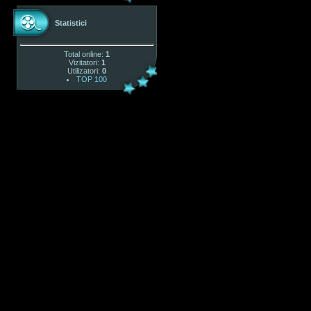
Statistici
Total online:
1
Vizitatori:
1
Utilizatori:
0
TOP 100