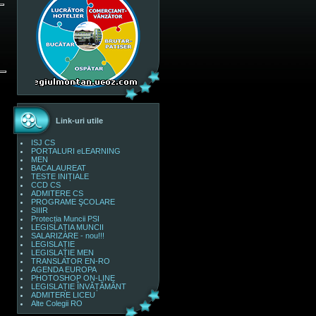
Link-uri utile
ISJ CS
PORTALURI eLEARNING
MEN
BACALAUREAT
TESTE INIȚIALE
CCD CS
ADMITERE CS
PROGRAME ŞCOLARE
SIIIR
Protecția Muncii PSI
LEGISLAȚIA MUNCII
SALARIZARE - nou!!!
LEGISLAȚIE
LEGISLAȚIE MEN
TRANSLATOR EN-RO
AGENDA EUROPA
PHOTOSHOP ON-LINE
LEGISLAȚIE ÎNVĂȚĂMÂNT
ADMITERE LICEU
Alte Colegii RO