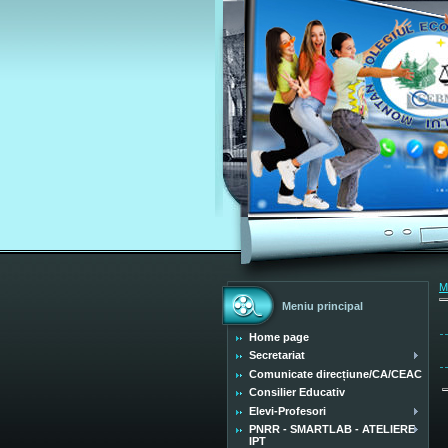
M
Meniu principal
Home page
Secretariat
Comunicate direcțiune/CA/CEAC
Consilier Educativ
Elevi-Profesori
PNRR - SMARTLAB - ATELIERE
IPT