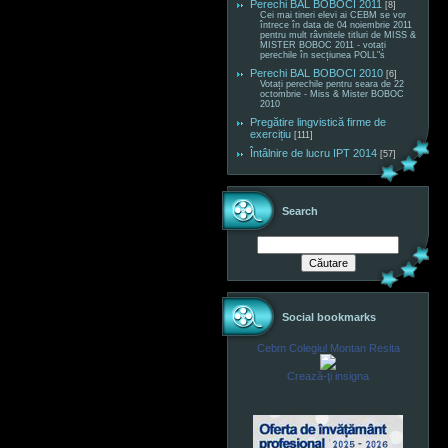
Perechi BAL BOBOCI 2011
[8]
Cei mai tineri elevi ai CEBM se vor
întrece în data de 04 noiembrie 2011
pentru mult râvnitele titluri de MISS &
MISTER BOBOC 2011 - votați
perechile în secțiunea POLL"s
Perechi BAL BOBOCI 2010
[6]
Votați perechile pentru seara de 22
octombrie - Miss & Mister BOBOC
2010
Pregătire lingvistică firme de
exercițiu
[111]
Întâlnire de lucru IPT 2014
[57]
Search
Social bookmarks
Cebm Colegiul Montan Resita
Crează-ţi insigna