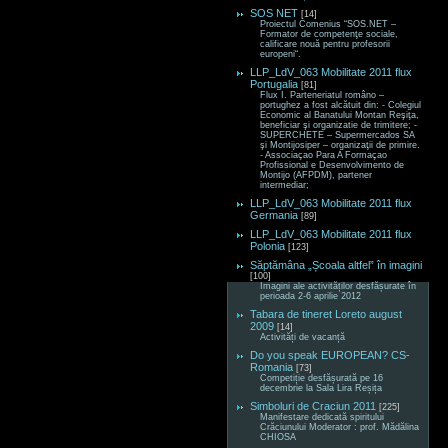
SOS NET
[14]
Proiectul Comenius “SOS.NET –
Formator de competenţe sociale,
calificare nouă pentru profesorii
europeni“.
LLP_LdV_063 Mobilitate 2011 flux
Portugalia
[81]
Flux I. Parteneriatul româno –
portughez a fost alcătuit din: - Colegiul
Economic al Banatului Montan Reşiţa,
beneficiar şi organizatie de trimitere; -
SUPERCHETE – Supermercados SA
şi Montijosiper – organizaţii de primire.
- Associaçao Para A Formaçao
Profissional e Desenvolvimento de
Montijo (AFPDM), partener
intermediar;
LLP_LdV_063 Mobilitate 2011 flux
Germania
[89]
LLP_LdV_063 Mobilitate 2011 flux
Polonia
[123]
Săptămâna „Școala altfel” în imagini
[100]
Imagini ale activităților desfășurate în
perioada 2-6 aprilie 2012
Tabara de tineret Loreto august
2009
[14]
Activități de vacanță
Do you speak EUROPEAN? CS-
Romania
[73]
Competiție desfășurată pe 16
decembrie la Sala Lira Reșița
Simboluri de Craciun 2011
[225]
Manifestare dedicată spiritului
Crăciunului Moderator : prof. Mădălina
CHIOSA