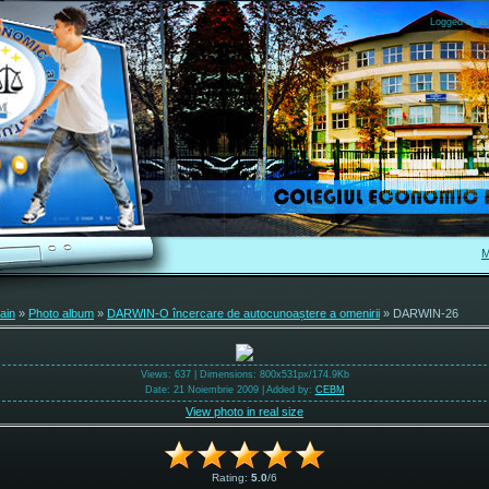
Logged in as
M
ain
»
Photo album
»
DARWIN-O încercare de autocunoaștere a omenirii
» DARWIN-26
Views
: 637 |
Dimensions
: 800x531px/174.9Kb
Date
: 21 Noiembrie 2009 |
Added by
:
CEBM
View photo in real size
Rating
:
5.0
/
6