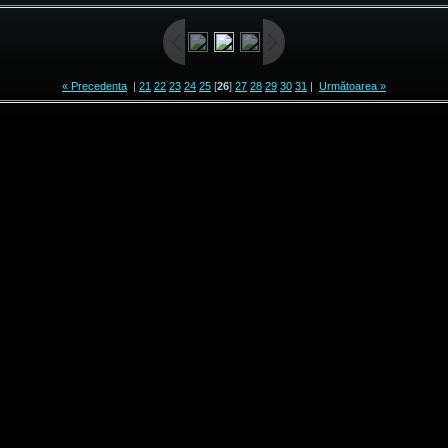
« Precedenta
|
21
22
23
24
25
[
26
]
27
28
29
30
31
|
Următoarea »