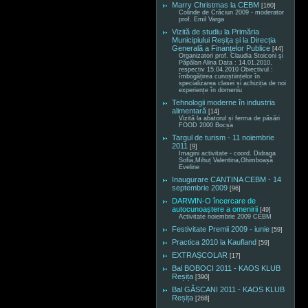
Marry Christmas la CEBM
[160]
Colinde de Crăciun 2009 - moderator
prof. Emil Varga
Vizită de studiu la Primăria
Municipiului Reșița și la Direcția
Generală a Finanțelor Publice
[44]
Organizatori prof. Claudia Stoiconi și
Păpălan Alina Data : 14.01.2010,
respectiv 15.04.2010 Obiectivul :
îmbogățirea cunoștiințelor în
specializarea clasei și achiziția de noi
experiențe în domeniu
Tehnologii moderne în industria
alimentară
[14]
Vizită la abatorul și ferma de păsări
FOOD 2000 Bocșa
Targul de turism - 11 noiembrie
2011
[9]
Imagini activitate - coord. Didraga
Sofia,Mihuț Valentina,Ghimboașă
Eveline
Inaugurare CANTINA CEBM - 14
septembrie 2009
[96]
DARWIN-O încercare de
autocunoaștere a omenirii
[49]
Activitate noiembrie 2009 CEBM
Festivitate Premii 2009 - iunie
[59]
Practica 2010 la Kaufland
[59]
EXTRAȘCOLAR
[17]
Bal BOBOCI 2011 - KAOS KLUB
Reșița
[390]
Bal GÂSCANI 2011 - KAOS KLUB
Reșița
[268]