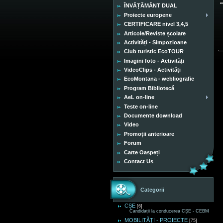
ÎNVĂȚĂMÂNT DUAL
Proiecte europene
CERTIFICARE nivel 3,4,5
Articole/Reviste școlare
Activități - Simpozioane
Club turistic EcoTOUR
Imagini foto - Activități
VideoClips - Activități
EcoMontana - webliografie
Program Bibliotecă
AeL on-line
Teste on-line
Documente download
Video
Promoții anterioare
Forum
Carte Oaspeți
Contact Us
Categorii
CȘE
[6]
Candidații la conducerea CȘE - CEBM
MOBILITĂȚI - PROIECTE
[75]