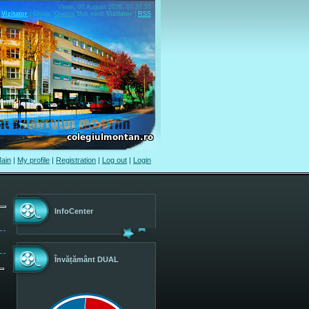
Vineri, 07 August 2026, 07.37.55
Vizitator
|
Group
"
Guests
"
Bun venit
Vizitator
|
RSS
ain
|
My profile
|
Registration
|
Log out
|
Login
InfoCenter
Învățământ DUAL