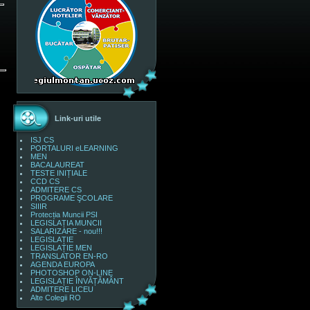
Link-uri utile
ISJ CS
PORTALURI eLEARNING
MEN
BACALAUREAT
TESTE INIȚIALE
CCD CS
ADMITERE CS
PROGRAME ŞCOLARE
SIIIR
Protecția Muncii PSI
LEGISLAȚIA MUNCII
SALARIZARE - nou!!!
LEGISLAȚIE
LEGISLAȚIE MEN
TRANSLATOR EN-RO
AGENDA EUROPA
PHOTOSHOP ON-LINE
LEGISLAȚIE ÎNVĂȚĂMÂNT
ADMITERE LICEU
Alte Colegii RO