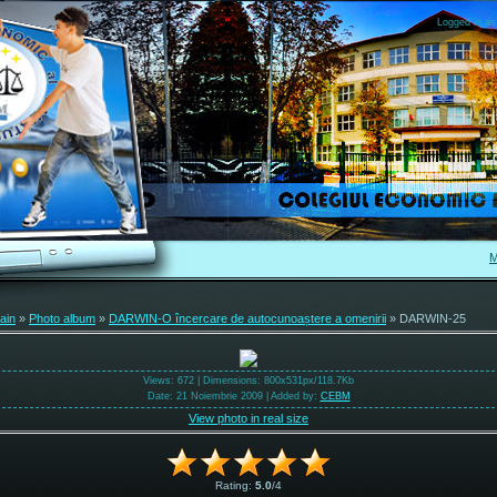
Logged in as
M
ain
»
Photo album
»
DARWIN-O încercare de autocunoaștere a omenirii
» DARWIN-25
Views
: 672 |
Dimensions
: 800x531px/118.7Kb
Date
: 21 Noiembrie 2009 |
Added by
:
CEBM
View photo in real size
Rating
:
5.0
/
4