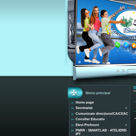
M
Meniu principal
Home page
Secretariat
Comunicate direcțiune/CA/CEAC
Consilier Educativ
Elevi-Profesori
PNRR - SMARTLAB - ATELIERE
IPT