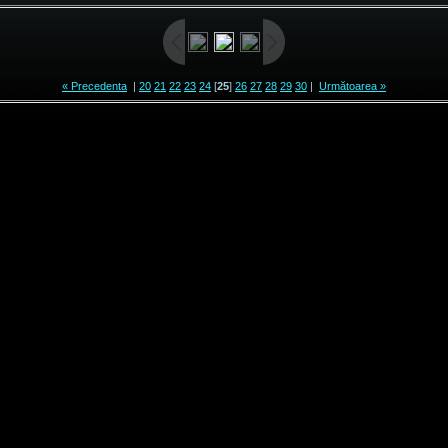
« Precedenta
|
20
21
22
23
24
[
25
]
26
27
28
29
30
|
Următoarea »