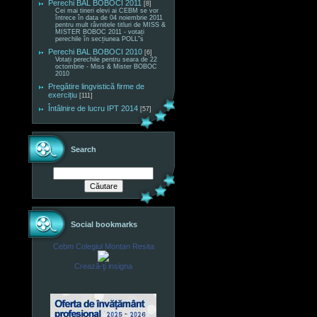
Perechi BAL BOBOCI 2011
[8]
Cei mai tineri elevi ai CEBM se vor
întrece în data de 04 noiembrie 2011
pentru mult râvnitele titluri de MISS &
MISTER BOBOC 2011 - votați
perechile în secțiunea POLL"s
Perechi BAL BOBOCI 2010
[6]
Votați perechile pentru seara de 22
octombrie - Miss & Mister BOBOC
2010
Pregătire lingvistică firme de
exercițiu
[111]
Întâlnire de lucru IPT 2014
[57]
Search
Social bookmarks
Cebm Colegiul Montan Resita
Crează-ţi insigna