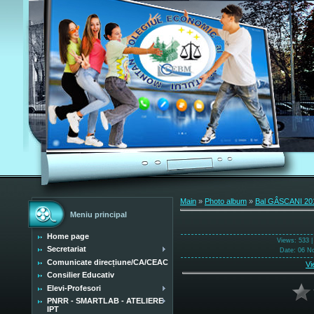
Main
»
Photo album
»
Bal GÂSCANI 20
Meniu principal
Home page
Views
: 533 
Secretariat
Date
: 06 N
Comunicate direcțiune/CA/CEAC
Vi
Consilier Educativ
Elevi-Profesori
PNRR - SMARTLAB - ATELIERE
IPT