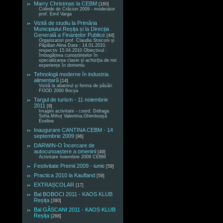
Marry Christmas la CEBM
[160]
Colinde de Crăciun 2009 - moderator
prof. Emil Varga
Vizită de studiu la Primăria
Municipiului Reșița și la Direcția
Generală a Finanțelor Publice
[44]
Organizatori prof. Claudia Stoiconi și
Păpălan Alina Data : 14.01.2010,
respectiv 15.04.2010 Obiectivul :
îmbogățirea cunoștiințelor în
specializarea clasei și achiziția de noi
experiențe în domeniu
Tehnologii moderne în industria
alimentară
[14]
Vizită la abatorul și ferma de păsări
FOOD 2000 Bocșa
Targul de turism - 11 noiembrie
2011
[9]
Imagini activitate - coord. Didraga
Sofia,Mihuț Valentina,Ghimboașă
Eveline
Inaugurare CANTINA CEBM - 14
septembrie 2009
[96]
DARWIN-O încercare de
autocunoaștere a omenirii
[49]
Activitate noiembrie 2009 CEBM
Festivitate Premii 2009 - iunie
[59]
Practica 2010 la Kaufland
[59]
EXTRAȘCOLAR
[17]
Bal BOBOCI 2011 - KAOS KLUB
Reșița
[390]
Bal GÂSCANI 2011 - KAOS KLUB
Reșița
[268]