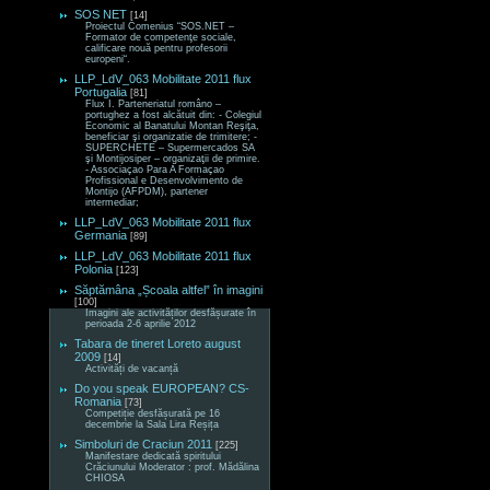
SOS NET
[14]
Proiectul Comenius “SOS.NET –
Formator de competenţe sociale,
calificare nouă pentru profesorii
europeni“.
LLP_LdV_063 Mobilitate 2011 flux
Portugalia
[81]
Flux I. Parteneriatul româno –
portughez a fost alcătuit din: - Colegiul
Economic al Banatului Montan Reşiţa,
beneficiar şi organizatie de trimitere; -
SUPERCHETE – Supermercados SA
şi Montijosiper – organizaţii de primire.
- Associaçao Para A Formaçao
Profissional e Desenvolvimento de
Montijo (AFPDM), partener
intermediar;
LLP_LdV_063 Mobilitate 2011 flux
Germania
[89]
LLP_LdV_063 Mobilitate 2011 flux
Polonia
[123]
Săptămâna „Școala altfel” în imagini
[100]
Imagini ale activităților desfășurate în
perioada 2-6 aprilie 2012
Tabara de tineret Loreto august
2009
[14]
Activități de vacanță
Do you speak EUROPEAN? CS-
Romania
[73]
Competiție desfășurată pe 16
decembrie la Sala Lira Reșița
Simboluri de Craciun 2011
[225]
Manifestare dedicată spiritului
Crăciunului Moderator : prof. Mădălina
CHIOSA