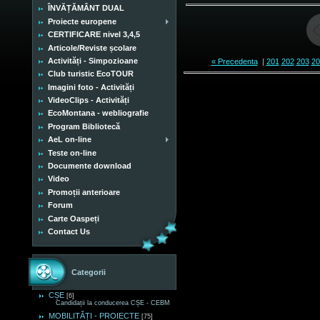
ÎNVĂȚĂMÂNT DUAL
Proiecte europene
CERTIFICARE nivel 3,4,5
Articole/Reviste școlare
Activități - Simpozioane
« Precedenta
|
201
202
203
20
Club turistic EcoTOUR
Imagini foto - Activități
VideoClips - Activități
EcoMontana - webliografie
Program Bibliotecă
AeL on-line
Teste on-line
Documente download
Video
Promoții anterioare
Forum
Carte Oaspeți
Contact Us
Categorii
CȘE
[6]
Candidații la conducerea CȘE - CEBM
MOBILITĂȚI - PROIECTE
[75]