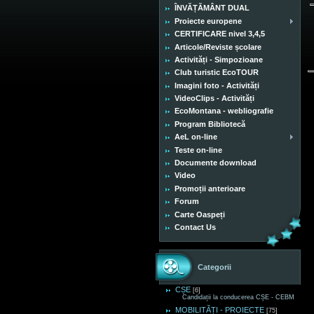
ÎNVĂȚĂMÂNT DUAL
Proiecte europene
CERTIFICARE nivel 3,4,5
Articole/Reviste școlare
Activități - Simpozioane
Club turistic EcoTOUR
Imagini foto - Activități
VideoClips - Activități
EcoMontana - webliografie
Program Bibliotecă
AeL on-line
Teste on-line
Documente download
Video
Promoții anterioare
Forum
Carte Oaspeți
Contact Us
Categorii
CȘE
[6]
Candidații la conducerea CȘE - CEBM
MOBILITĂȚI - PROIECTE
[75]