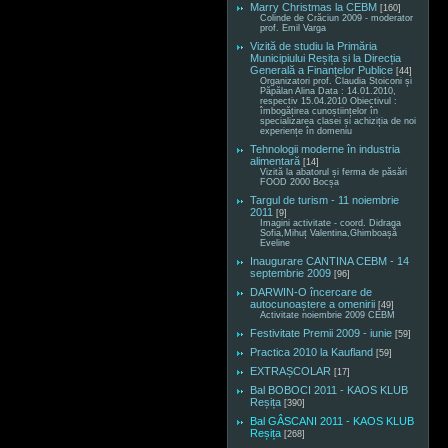
Marry Christmas la CEBM
[160]
Colinde de Crăciun 2009 - moderator
prof. Emil Varga
Vizită de studiu la Primăria
Municipiului Reșița și la Direcția
Generală a Finanțelor Publice
[44]
Organizatori prof. Claudia Stoiconi și
Păpălan Alina Data : 14.01.2010,
respectiv 15.04.2010 Obiectivul :
îmbogățirea cunoștiințelor în
specializarea clasei și achiziția de noi
experiențe în domeniu
Tehnologii moderne în industria
alimentară
[14]
Vizită la abatorul și ferma de păsări
FOOD 2000 Bocșa
Targul de turism - 11 noiembrie
2011
[9]
Imagini activitate - coord. Didraga
Sofia,Mihuț Valentina,Ghimboașă
Eveline
Inaugurare CANTINA CEBM - 14
septembrie 2009
[96]
DARWIN-O încercare de
autocunoaștere a omenirii
[49]
Activitate noiembrie 2009 CEBM
Festivitate Premii 2009 - iunie
[59]
Practica 2010 la Kaufland
[59]
EXTRAȘCOLAR
[17]
Bal BOBOCI 2011 - KAOS KLUB
Reșița
[390]
Bal GÂSCANI 2011 - KAOS KLUB
Reșița
[268]