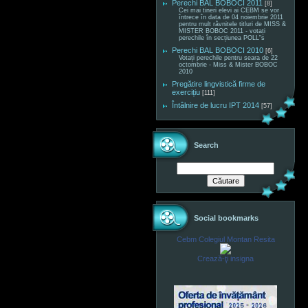
Perechi BAL BOBOCI 2011
[8]
Cei mai tineri elevi ai CEBM se vor
întrece în data de 04 noiembrie 2011
pentru mult râvnitele titluri de MISS &
MISTER BOBOC 2011 - votați
perechile în secțiunea POLL"s
Perechi BAL BOBOCI 2010
[6]
Votați perechile pentru seara de 22
octombrie - Miss & Mister BOBOC
2010
Pregătire lingvistică firme de
exercițiu
[111]
Întâlnire de lucru IPT 2014
[57]
Search
Social bookmarks
Cebm Colegiul Montan Resita
Crează-ţi insigna