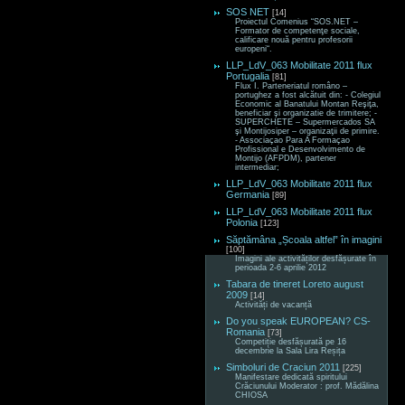
SOS NET
[14]
Proiectul Comenius “SOS.NET –
Formator de competenţe sociale,
calificare nouă pentru profesorii
europeni“.
LLP_LdV_063 Mobilitate 2011 flux
Portugalia
[81]
Flux I. Parteneriatul româno –
portughez a fost alcătuit din: - Colegiul
Economic al Banatului Montan Reşiţa,
beneficiar şi organizatie de trimitere; -
SUPERCHETE – Supermercados SA
şi Montijosiper – organizaţii de primire.
- Associaçao Para A Formaçao
Profissional e Desenvolvimento de
Montijo (AFPDM), partener
intermediar;
LLP_LdV_063 Mobilitate 2011 flux
Germania
[89]
LLP_LdV_063 Mobilitate 2011 flux
Polonia
[123]
Săptămâna „Școala altfel” în imagini
[100]
Imagini ale activităților desfășurate în
perioada 2-6 aprilie 2012
Tabara de tineret Loreto august
2009
[14]
Activități de vacanță
Do you speak EUROPEAN? CS-
Romania
[73]
Competiție desfășurată pe 16
decembrie la Sala Lira Reșița
Simboluri de Craciun 2011
[225]
Manifestare dedicată spiritului
Crăciunului Moderator : prof. Mădălina
CHIOSA