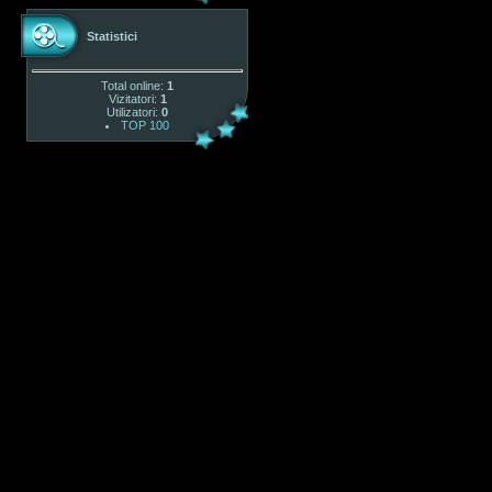
Statistici
Total online:
1
Vizitatori:
1
Utilizatori:
0
TOP 100