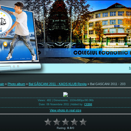
Logged in as
M
ain
»
Photo album
»
Bal GÂSCANI 2011 - KAOS KLUB Reșița
» Bal GASCANI 2011 - 203
Views
: 482 |
Dimensions
: 1024x680px/90.0Kb
Date
: 06 Noiembrie 2011 |
Added by
:
CEBM
View photo in real size
Rating
:
0.0
/
0