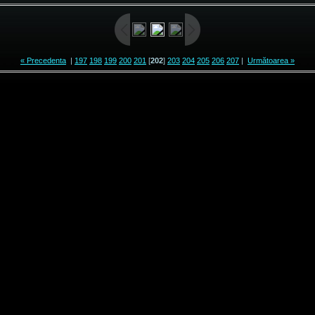
« Precedenta
|
197
198
199
200
201
[
202
]
203
204
205
206
207
|
Următoarea »