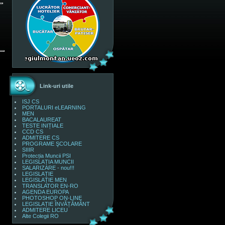
Link-uri utile
ISJ CS
PORTALURI eLEARNING
MEN
BACALAUREAT
TESTE INIȚIALE
CCD CS
ADMITERE CS
PROGRAME ŞCOLARE
SIIIR
Protecția Muncii PSI
LEGISLAȚIA MUNCII
SALARIZARE - nou!!!
LEGISLAȚIE
LEGISLAȚIE MEN
TRANSLATOR EN-RO
AGENDA EUROPA
PHOTOSHOP ON-LINE
LEGISLAȚIE ÎNVĂȚĂMÂNT
ADMITERE LICEU
Alte Colegii RO