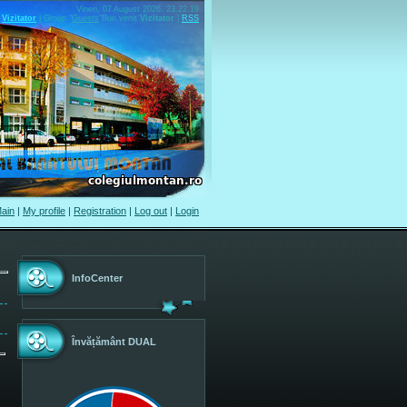
Vineri, 07 August 2026, 23.22.19
Vizitator
|
Group
"
Guests
"
Bun venit
Vizitator
|
RSS
ain
|
My profile
|
Registration
|
Log out
|
Login
InfoCenter
Învățământ DUAL