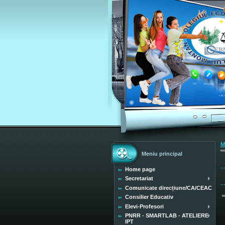
M
Meniu principal
Home page
Secretariat
Comunicate direcțiune/CA/CEAC
Consilier Educativ
Elevi-Profesori
PNRR - SMARTLAB - ATELIERE
IPT