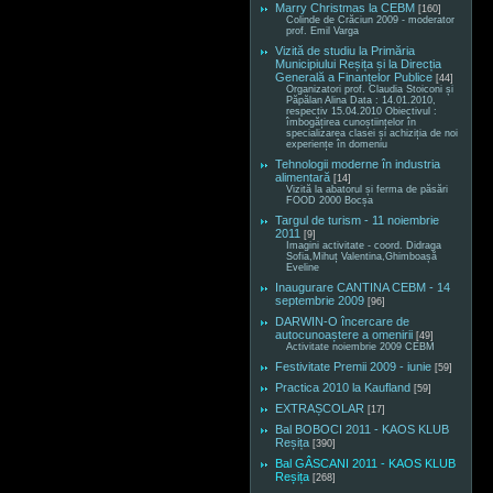
Marry Christmas la CEBM
[160]
Colinde de Crăciun 2009 - moderator
prof. Emil Varga
Vizită de studiu la Primăria
Municipiului Reșița și la Direcția
Generală a Finanțelor Publice
[44]
Organizatori prof. Claudia Stoiconi și
Păpălan Alina Data : 14.01.2010,
respectiv 15.04.2010 Obiectivul :
îmbogățirea cunoștiințelor în
specializarea clasei și achiziția de noi
experiențe în domeniu
Tehnologii moderne în industria
alimentară
[14]
Vizită la abatorul și ferma de păsări
FOOD 2000 Bocșa
Targul de turism - 11 noiembrie
2011
[9]
Imagini activitate - coord. Didraga
Sofia,Mihuț Valentina,Ghimboașă
Eveline
Inaugurare CANTINA CEBM - 14
septembrie 2009
[96]
DARWIN-O încercare de
autocunoaștere a omenirii
[49]
Activitate noiembrie 2009 CEBM
Festivitate Premii 2009 - iunie
[59]
Practica 2010 la Kaufland
[59]
EXTRAȘCOLAR
[17]
Bal BOBOCI 2011 - KAOS KLUB
Reșița
[390]
Bal GÂSCANI 2011 - KAOS KLUB
Reșița
[268]