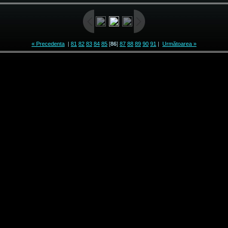
« Precedenta
|
81
82
83
84
85
[
86
]
87
88
89
90
91
|
Următoarea »