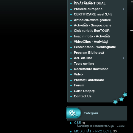
ÎNVĂȚĂMÂNT DUAL
Proiecte europene
CERTIFICARE nivel 3,4,5
Articole/Reviste școlare
Activități - Simpozioane
Club turistic EcoTOUR
Imagini foto - Activități
VideoClips - Activități
EcoMontana - webliografie
Program Bibliotecă
AeL on-line
Teste on-line
Documente download
Video
Promoții anterioare
Forum
Carte Oaspeți
Contact Us
Categorii
CȘE
[6]
Candidații la conducerea CȘE - CEBM
MOBILITĂȚI - PROIECTE
[75]