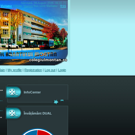
Sâmbătă, 08 August 2026, 09.42.21
Vizitator
|
Group
"
Guests
"
Bun venit
Vizitator
|
RSS
ain
|
My profile
|
Registration
|
Log out
|
Login
InfoCenter
Învățământ DUAL