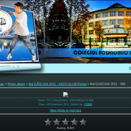
Logged in as
M
ain
»
Photo album
»
Bal GÂSCANI 2011 - KAOS KLUB Reșița
» Bal GASCANI 2011 - 086
Views
: 517 |
Dimensions
: 1024x680px/72.6Kb
Date
: 06 Noiembrie 2011 |
Added by
:
CEBM
View photo in real size
Rating
:
0.0
/
0