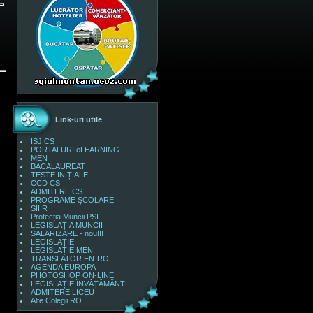
Link-uri utile
ISJ CS
PORTALURI eLEARNING
MEN
BACALAUREAT
TESTE INIȚIALE
CCD CS
ADMITERE CS
PROGRAME ŞCOLARE
SIIIR
Protecția Muncii PSI
LEGISLAȚIA MUNCII
SALARIZARE - nou!!!
LEGISLAȚIE
LEGISLAȚIE MEN
TRANSLATOR EN-RO
AGENDA EUROPA
PHOTOSHOP ON-LINE
LEGISLAȚIE ÎNVĂȚĂMÂNT
ADMITERE LICEU
Alte Colegii RO