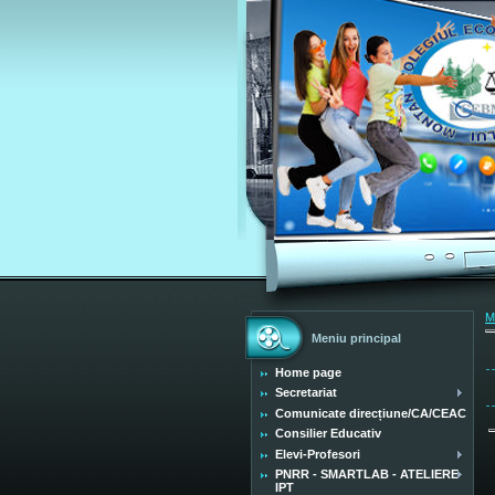
M
Meniu principal
Home page
Secretariat
Comunicate direcțiune/CA/CEAC
Consilier Educativ
Elevi-Profesori
PNRR - SMARTLAB - ATELIERE
IPT