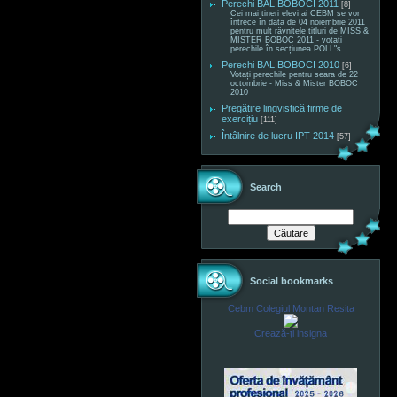
Perechi BAL BOBOCI 2011
[8]
Cei mai tineri elevi ai CEBM se vor
întrece în data de 04 noiembrie 2011
pentru mult râvnitele titluri de MISS &
MISTER BOBOC 2011 - votați
perechile în secțiunea POLL"s
Perechi BAL BOBOCI 2010
[6]
Votați perechile pentru seara de 22
octombrie - Miss & Mister BOBOC
2010
Pregătire lingvistică firme de
exercițiu
[111]
Întâlnire de lucru IPT 2014
[57]
Search
Social bookmarks
Cebm Colegiul Montan Resita
Crează-ţi insigna