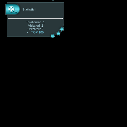
Statistici
Total online:
1
Vizitatori:
1
Utilizatori:
0
TOP 100