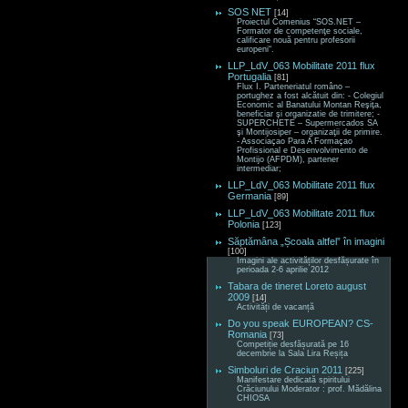
SOS NET
[14]
Proiectul Comenius “SOS.NET –
Formator de competenţe sociale,
calificare nouă pentru profesorii
europeni“.
LLP_LdV_063 Mobilitate 2011 flux
Portugalia
[81]
Flux I. Parteneriatul româno –
portughez a fost alcătuit din: - Colegiul
Economic al Banatului Montan Reşiţa,
beneficiar şi organizatie de trimitere; -
SUPERCHETE – Supermercados SA
şi Montijosiper – organizaţii de primire.
- Associaçao Para A Formaçao
Profissional e Desenvolvimento de
Montijo (AFPDM), partener
intermediar;
LLP_LdV_063 Mobilitate 2011 flux
Germania
[89]
LLP_LdV_063 Mobilitate 2011 flux
Polonia
[123]
Săptămâna „Școala altfel” în imagini
[100]
Imagini ale activităților desfășurate în
perioada 2-6 aprilie 2012
Tabara de tineret Loreto august
2009
[14]
Activități de vacanță
Do you speak EUROPEAN? CS-
Romania
[73]
Competiție desfășurată pe 16
decembrie la Sala Lira Reșița
Simboluri de Craciun 2011
[225]
Manifestare dedicată spiritului
Crăciunului Moderator : prof. Mădălina
CHIOSA