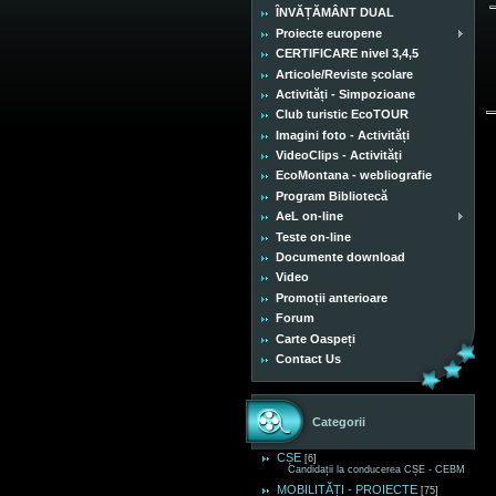
ÎNVĂȚĂMÂNT DUAL
Proiecte europene
CERTIFICARE nivel 3,4,5
Articole/Reviste școlare
Activități - Simpozioane
Club turistic EcoTOUR
Imagini foto - Activități
VideoClips - Activități
EcoMontana - webliografie
Program Bibliotecă
AeL on-line
Teste on-line
Documente download
Video
Promoții anterioare
Forum
Carte Oaspeți
Contact Us
Categorii
CȘE
[6]
Candidații la conducerea CȘE - CEBM
MOBILITĂȚI - PROIECTE
[75]