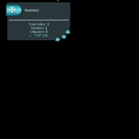
Statistici
Total online:
1
Vizitatori:
1
Utilizatori:
0
TOP 100