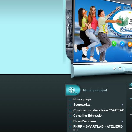
M
Meniu principal
Home page
Secretariat
Comunicate direcțiune/CA/CEAC
Consilier Educativ
Elevi-Profesori
PNRR - SMARTLAB - ATELIERE
IPT