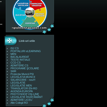
Link-uri utile
ISJ CS
PORTALURI eLEARNING
MEN
BACALAUREAT
TESTE INIȚIALE
CCD CS
ADMITERE CS
PROGRAME ŞCOLARE
SIIIR
Protecția Muncii PSI
LEGISLAȚIA MUNCII
SALARIZARE - nou!!!
LEGISLAȚIE
LEGISLAȚIE MEN
TRANSLATOR EN-RO
AGENDA EUROPA
PHOTOSHOP ON-LINE
LEGISLAȚIE ÎNVĂȚĂMÂNT
ADMITERE LICEU
Alte Colegii RO