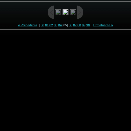
« Precedenta
|
80
81
82
83
84
[
85
]
86
87
88
89
90
|
Următoarea »