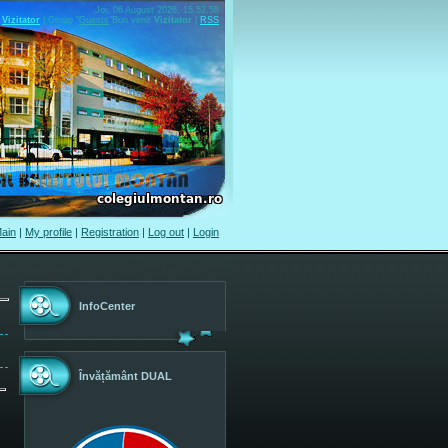
Joi, 06 August 2026, 15.52.58
Vizitator
|
Group
"
Guests
"
Bun venit
Vizitator
|
RSS
ain
|
My profile
|
Registration
|
Log out
|
Login
InfoCenter
Învățământ DUAL