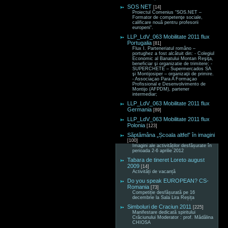
SOS NET
[14]
Proiectul Comenius “SOS.NET –
Formator de competenţe sociale,
calificare nouă pentru profesorii
europeni“.
LLP_LdV_063 Mobilitate 2011 flux
Portugalia
[81]
Flux I. Parteneriatul româno –
portughez a fost alcătuit din: - Colegiul
Economic al Banatului Montan Reşiţa,
beneficiar şi organizatie de trimitere; -
SUPERCHETE – Supermercados SA
şi Montijosiper – organizaţii de primire.
- Associaçao Para A Formaçao
Profissional e Desenvolvimento de
Montijo (AFPDM), partener
intermediar;
LLP_LdV_063 Mobilitate 2011 flux
Germania
[89]
LLP_LdV_063 Mobilitate 2011 flux
Polonia
[123]
Săptămâna „Școala altfel” în imagini
[100]
Imagini ale activităților desfășurate în
perioada 2-6 aprilie 2012
Tabara de tineret Loreto august
2009
[14]
Activități de vacanță
Do you speak EUROPEAN? CS-
Romania
[73]
Competiție desfășurată pe 16
decembrie la Sala Lira Reșița
Simboluri de Craciun 2011
[225]
Manifestare dedicată spiritului
Crăciunului Moderator : prof. Mădălina
CHIOSA