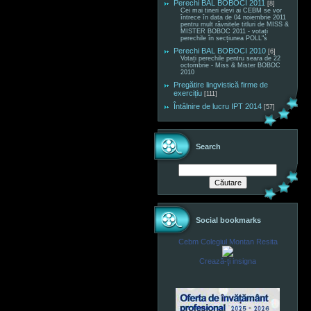
Perechi BAL BOBOCI 2011
[8]
Cei mai tineri elevi ai CEBM se vor
întrece în data de 04 noiembrie 2011
pentru mult râvnitele titluri de MISS &
MISTER BOBOC 2011 - votați
perechile în secțiunea POLL"s
Perechi BAL BOBOCI 2010
[6]
Votați perechile pentru seara de 22
octombrie - Miss & Mister BOBOC
2010
Pregătire lingvistică firme de
exercițiu
[111]
Întâlnire de lucru IPT 2014
[57]
Search
Social bookmarks
Cebm Colegiul Montan Resita
Crează-ţi insigna