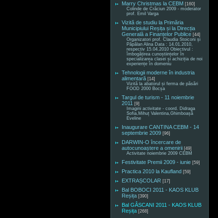
Marry Christmas la CEBM
[160]
Colinde de Crăciun 2009 - moderator
prof. Emil Varga
Vizită de studiu la Primăria
Municipiului Reșița și la Direcția
Generală a Finanțelor Publice
[44]
Organizatori prof. Claudia Stoiconi și
Păpălan Alina Data : 14.01.2010,
respectiv 15.04.2010 Obiectivul :
îmbogățirea cunoștiințelor în
specializarea clasei și achiziția de noi
experiențe în domeniu
Tehnologii moderne în industria
alimentară
[14]
Vizită la abatorul și ferma de păsări
FOOD 2000 Bocșa
Targul de turism - 11 noiembrie
2011
[9]
Imagini activitate - coord. Didraga
Sofia,Mihuț Valentina,Ghimboașă
Eveline
Inaugurare CANTINA CEBM - 14
septembrie 2009
[96]
DARWIN-O încercare de
autocunoaștere a omenirii
[49]
Activitate noiembrie 2009 CEBM
Festivitate Premii 2009 - iunie
[59]
Practica 2010 la Kaufland
[59]
EXTRAȘCOLAR
[17]
Bal BOBOCI 2011 - KAOS KLUB
Reșița
[390]
Bal GÂSCANI 2011 - KAOS KLUB
Reșița
[268]