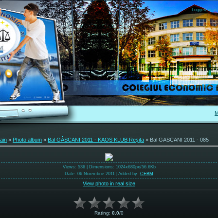
Logged in as
M
ain
»
Photo album
»
Bal GÂSCANI 2011 - KAOS KLUB Reșița
» Bal GASCANI 2011 - 085
Views
: 536 |
Dimensions
: 1024x680px/56.6Kb
Date
: 06 Noiembrie 2011 |
Added by
:
CEBM
View photo in real size
Rating
:
0.0
/
0