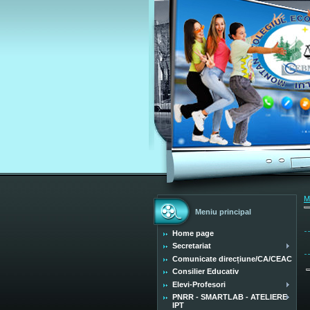
M
Meniu principal
Home page
Secretariat
Comunicate direcțiune/CA/CEAC
Consilier Educativ
Elevi-Profesori
PNRR - SMARTLAB - ATELIERE
IPT