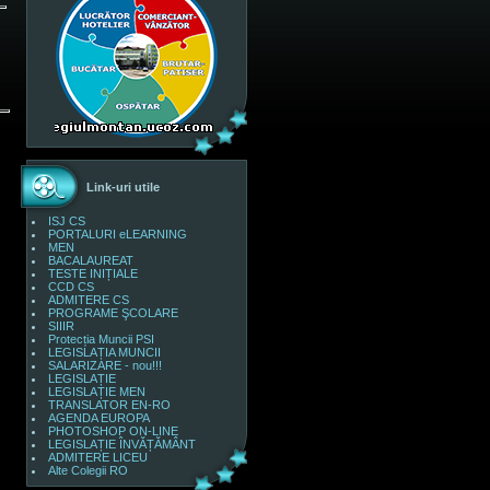
Link-uri utile
ISJ CS
PORTALURI eLEARNING
MEN
BACALAUREAT
TESTE INIȚIALE
CCD CS
ADMITERE CS
PROGRAME ŞCOLARE
SIIIR
Protecția Muncii PSI
LEGISLAȚIA MUNCII
SALARIZARE - nou!!!
LEGISLAȚIE
LEGISLAȚIE MEN
TRANSLATOR EN-RO
AGENDA EUROPA
PHOTOSHOP ON-LINE
LEGISLAȚIE ÎNVĂȚĂMÂNT
ADMITERE LICEU
Alte Colegii RO