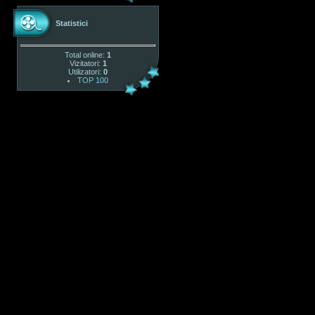
Statistici
Total online:
1
Vizitatori:
1
Utilizatori:
0
TOP 100