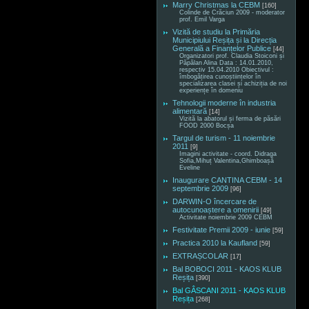
Marry Christmas la CEBM
[160]
Colinde de Crăciun 2009 - moderator
prof. Emil Varga
Vizită de studiu la Primăria
Municipiului Reșița și la Direcția
Generală a Finanțelor Publice
[44]
Organizatori prof. Claudia Stoiconi și
Păpălan Alina Data : 14.01.2010,
respectiv 15.04.2010 Obiectivul :
îmbogățirea cunoștiințelor în
specializarea clasei și achiziția de noi
experiențe în domeniu
Tehnologii moderne în industria
alimentară
[14]
Vizită la abatorul și ferma de păsări
FOOD 2000 Bocșa
Targul de turism - 11 noiembrie
2011
[9]
Imagini activitate - coord. Didraga
Sofia,Mihuț Valentina,Ghimboașă
Eveline
Inaugurare CANTINA CEBM - 14
septembrie 2009
[96]
DARWIN-O încercare de
autocunoaștere a omenirii
[49]
Activitate noiembrie 2009 CEBM
Festivitate Premii 2009 - iunie
[59]
Practica 2010 la Kaufland
[59]
EXTRAȘCOLAR
[17]
Bal BOBOCI 2011 - KAOS KLUB
Reșița
[390]
Bal GÂSCANI 2011 - KAOS KLUB
Reșița
[268]