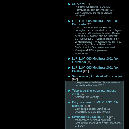
SOS NET
[14]
Proiectul Comenius “SOS.NET –
Formator de competenţe sociale,
calificare nouă pentru profesorii
europeni“.
LLP_LdV_063 Mobilitate 2011 flux
Portugalia
[81]
Flux I. Parteneriatul româno –
portughez a fost alcătuit din: - Colegiul
Economic al Banatului Montan Reşiţa,
beneficiar şi organizatie de trimitere; -
SUPERCHETE – Supermercados SA
şi Montijosiper – organizaţii de primire.
- Associaçao Para A Formaçao
Profissional e Desenvolvimento de
Montijo (AFPDM), partener
intermediar;
LLP_LdV_063 Mobilitate 2011 flux
Germania
[89]
LLP_LdV_063 Mobilitate 2011 flux
Polonia
[123]
Săptămâna „Școala altfel” în imagini
[100]
Imagini ale activităților desfășurate în
perioada 2-6 aprilie 2012
Tabara de tineret Loreto august
2009
[14]
Activități de vacanță
Do you speak EUROPEAN? CS-
Romania
[73]
Competiție desfășurată pe 16
decembrie la Sala Lira Reșița
Simboluri de Craciun 2011
[225]
Manifestare dedicată spiritului
Crăciunului Moderator : prof. Mădălina
CHIOSA