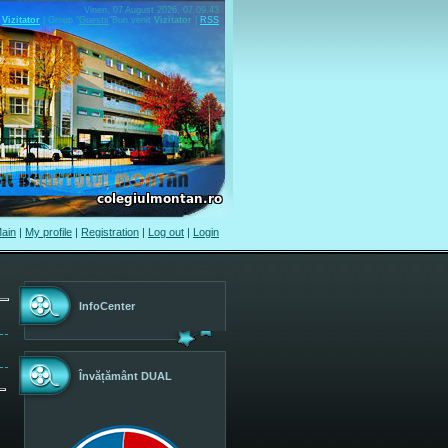
Vineri, 07 August 2026, 07.09.43
Vizitator
|
Group
"
Guests
"
Bun venit
Vizitator
|
RSS
ain
|
My profile
|
Registration
|
Log out
|
Login
InfoCenter
Învățământ DUAL