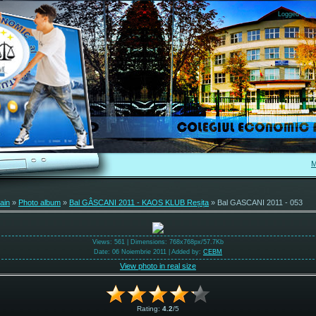
Logged in as
M
ain
»
Photo album
»
Bal GÂSCANI 2011 - KAOS KLUB Reșița
» Bal GASCANI 2011 - 053
Views
: 561 |
Dimensions
: 768x768px/57.7Kb
Date
: 06 Noiembrie 2011 |
Added by
:
CEBM
View photo in real size
Rating
:
4.2
/
5