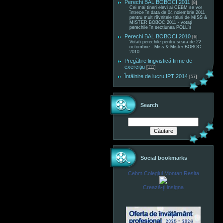
Perechi BAL BOBOCI 2011
[8]
Cei mai tineri elevi ai CEBM se vor
întrece în data de 04 noiembrie 2011
pentru mult râvnitele titluri de MISS &
MISTER BOBOC 2011 - votați
perechile în secțiunea POLL"s
Perechi BAL BOBOCI 2010
[6]
Votați perechile pentru seara de 22
octombrie - Miss & Mister BOBOC
2010
Pregătire lingvistică firme de
exercițiu
[111]
Întâlnire de lucru IPT 2014
[57]
Search
Social bookmarks
Cebm Colegiul Montan Resita
Crează-ţi insigna