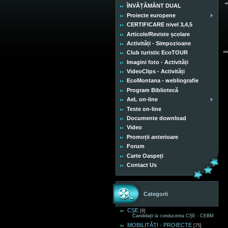
ÎNVĂȚĂMÂNT DUAL
Proiecte europene
CERTIFICARE nivel 3,4,5
Articole/Reviste școlare
Activități - Simpozioane
Club turistic EcoTOUR
Imagini foto - Activități
VideoClips - Activități
EcoMontana - webliografie
Program Bibliotecă
AeL on-line
Teste on-line
Documente download
Video
Promoții anterioare
Forum
Carte Oaspeți
Contact Us
Categorii
CȘE
[6]
Candidații la conducerea CȘE - CEBM
MOBILITĂȚI - PROIECTE
[75]