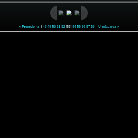
« Precedenta
|
48
49
50
51
52
[
53
]
54
55
56
57
58
|
Următoarea »