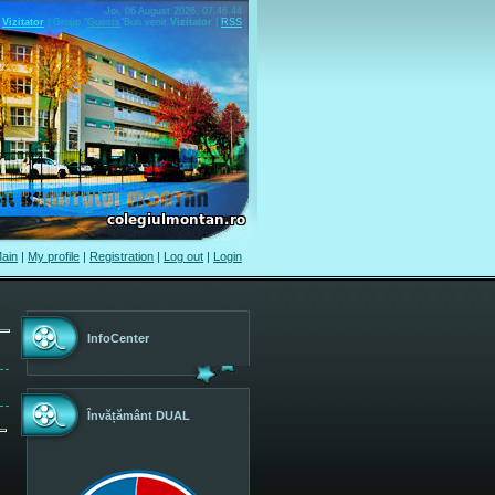
Joi, 06 August 2026, 07.46.44
Vizitator
|
Group
"
Guests
"
Bun venit
Vizitator
|
RSS
ain
|
My profile
|
Registration
|
Log out
|
Login
InfoCenter
Învățământ DUAL