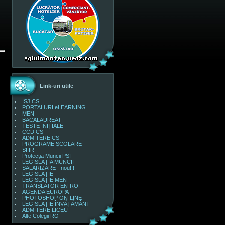
Link-uri utile
ISJ CS
PORTALURI eLEARNING
MEN
BACALAUREAT
TESTE INIȚIALE
CCD CS
ADMITERE CS
PROGRAME ŞCOLARE
SIIIR
Protecția Muncii PSI
LEGISLAȚIA MUNCII
SALARIZARE - nou!!!
LEGISLAȚIE
LEGISLAȚIE MEN
TRANSLATOR EN-RO
AGENDA EUROPA
PHOTOSHOP ON-LINE
LEGISLAȚIE ÎNVĂȚĂMÂNT
ADMITERE LICEU
Alte Colegii RO