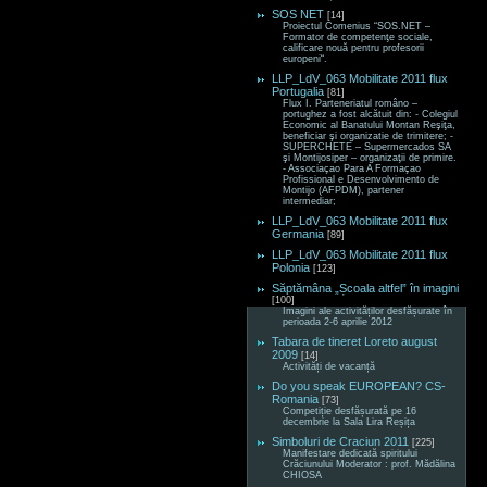
SOS NET
[14]
Proiectul Comenius “SOS.NET –
Formator de competenţe sociale,
calificare nouă pentru profesorii
europeni“.
LLP_LdV_063 Mobilitate 2011 flux
Portugalia
[81]
Flux I. Parteneriatul româno –
portughez a fost alcătuit din: - Colegiul
Economic al Banatului Montan Reşiţa,
beneficiar şi organizatie de trimitere; -
SUPERCHETE – Supermercados SA
şi Montijosiper – organizaţii de primire.
- Associaçao Para A Formaçao
Profissional e Desenvolvimento de
Montijo (AFPDM), partener
intermediar;
LLP_LdV_063 Mobilitate 2011 flux
Germania
[89]
LLP_LdV_063 Mobilitate 2011 flux
Polonia
[123]
Săptămâna „Școala altfel” în imagini
[100]
Imagini ale activităților desfășurate în
perioada 2-6 aprilie 2012
Tabara de tineret Loreto august
2009
[14]
Activități de vacanță
Do you speak EUROPEAN? CS-
Romania
[73]
Competiție desfășurată pe 16
decembrie la Sala Lira Reșița
Simboluri de Craciun 2011
[225]
Manifestare dedicată spiritului
Crăciunului Moderator : prof. Mădălina
CHIOSA