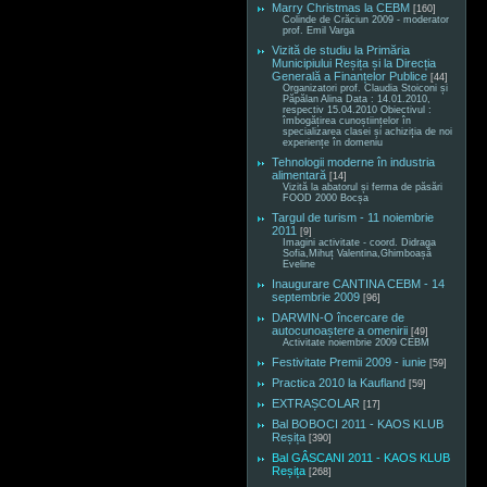
Marry Christmas la CEBM
[160]
Colinde de Crăciun 2009 - moderator
prof. Emil Varga
Vizită de studiu la Primăria
Municipiului Reșița și la Direcția
Generală a Finanțelor Publice
[44]
Organizatori prof. Claudia Stoiconi și
Păpălan Alina Data : 14.01.2010,
respectiv 15.04.2010 Obiectivul :
îmbogățirea cunoștiințelor în
specializarea clasei și achiziția de noi
experiențe în domeniu
Tehnologii moderne în industria
alimentară
[14]
Vizită la abatorul și ferma de păsări
FOOD 2000 Bocșa
Targul de turism - 11 noiembrie
2011
[9]
Imagini activitate - coord. Didraga
Sofia,Mihuț Valentina,Ghimboașă
Eveline
Inaugurare CANTINA CEBM - 14
septembrie 2009
[96]
DARWIN-O încercare de
autocunoaștere a omenirii
[49]
Activitate noiembrie 2009 CEBM
Festivitate Premii 2009 - iunie
[59]
Practica 2010 la Kaufland
[59]
EXTRAȘCOLAR
[17]
Bal BOBOCI 2011 - KAOS KLUB
Reșița
[390]
Bal GÂSCANI 2011 - KAOS KLUB
Reșița
[268]