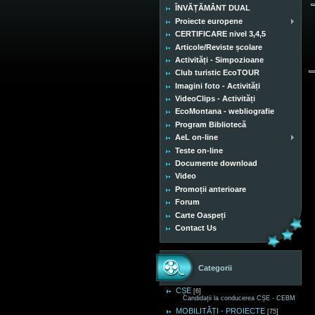
ÎNVĂȚĂMÂNT DUAL
Proiecte europene
CERTIFICARE nivel 3,4,5
Articole/Reviste școlare
Activități - Simpozioane
Club turistic EcoTOUR
Imagini foto - Activități
VideoClips - Activități
EcoMontana - webliografie
Program Bibliotecă
AeL on-line
Teste on-line
Documente download
Video
Promoții anterioare
Forum
Carte Oaspeți
Contact Us
Categorii
CȘE
[6]
Candidații la conducerea CȘE - CEBM
MOBILITĂȚI - PROIECTE
[75]