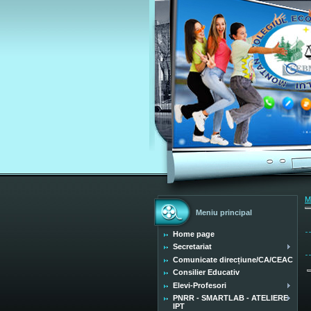
M
Meniu principal
Home page
Secretariat
Comunicate direcțiune/CA/CEAC
Consilier Educativ
Elevi-Profesori
PNRR - SMARTLAB - ATELIERE
IPT