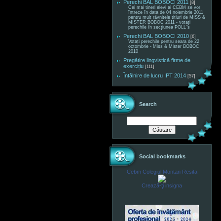
Perechi BAL BOBOCI 2011
[8]
Cei mai tineri elevi ai CEBM se vor
întrece în data de 04 noiembrie 2011
pentru mult râvnitele titluri de MISS &
MISTER BOBOC 2011 - votați
perechile în secțiunea POLL"s
Perechi BAL BOBOCI 2010
[6]
Votați perechile pentru seara de 22
octombrie - Miss & Mister BOBOC
2010
Pregătire lingvistică firme de
exercițiu
[111]
Întâlnire de lucru IPT 2014
[57]
Search
Social bookmarks
Cebm Colegiul Montan Resita
Crează-ţi insigna