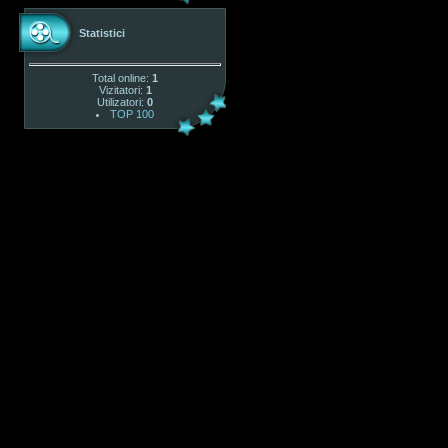
Statistici
Total online:
1
Vizitatori:
1
Utilizatori:
0
TOP 100