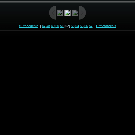
« Precedenta
|
47
48
49
50
51
[
52
]
53
54
55
56
57
|
Următoarea »