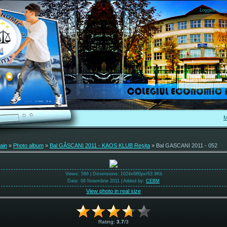
Logged in as
M
ain
»
Photo album
»
Bal GÂSCANI 2011 - KAOS KLUB Reșița
» Bal GASCANI 2011 - 052
Views
: 566 |
Dimensions
: 1024x680px/63.9Kb
Date
: 06 Noiembrie 2011 |
Added by
:
CEBM
View photo in real size
Rating
:
3.7
/
3