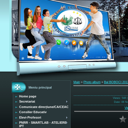
Main
»
Photo album
»
Bal BOBOCI 201
Meniu principal
Home page
Views
: 548 
Secretariat
Date
: 06 N
Comunicate direcțiune/CA/CEAC
Vi
Consilier Educativ
Elevi-Profesori
PNRR - SMARTLAB - ATELIERE
IPT