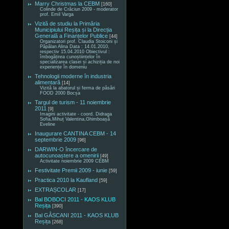
Marry Christmas la CEBM
[160]
Colinde de Crăciun 2009 - moderator
prof. Emil Varga
Vizită de studiu la Primăria
Municipiului Reșița și la Direcția
Generală a Finanțelor Publice
[44]
Organizatori prof. Claudia Stoiconi și
Păpălan Alina Data : 14.01.2010,
respectiv 15.04.2010 Obiectivul :
îmbogățirea cunoștiințelor în
specializarea clasei și achiziția de noi
experiențe în domeniu
Tehnologii moderne în industria
alimentară
[14]
Vizită la abatorul și ferma de păsări
FOOD 2000 Bocșa
Targul de turism - 11 noiembrie
2011
[9]
Imagini activitate - coord. Didraga
Sofia,Mihuț Valentina,Ghimboașă
Eveline
Inaugurare CANTINA CEBM - 14
septembrie 2009
[96]
DARWIN-O încercare de
autocunoaștere a omenirii
[49]
Activitate noiembrie 2009 CEBM
Festivitate Premii 2009 - iunie
[59]
Practica 2010 la Kaufland
[59]
EXTRAȘCOLAR
[17]
Bal BOBOCI 2011 - KAOS KLUB
Reșița
[390]
Bal GÂSCANI 2011 - KAOS KLUB
Reșița
[268]