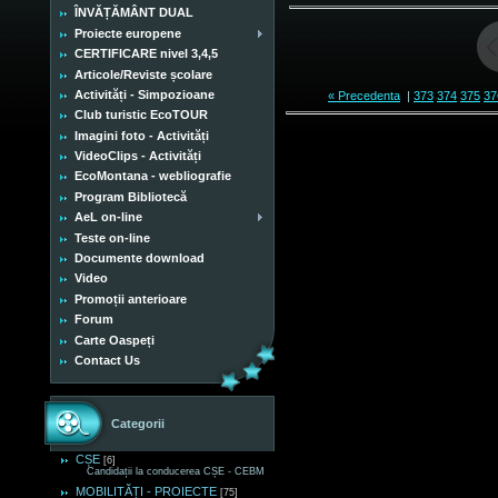
ÎNVĂȚĂMÂNT DUAL
Proiecte europene
CERTIFICARE nivel 3,4,5
Articole/Reviste școlare
Activități - Simpozioane
« Precedenta
|
373
374
375
37
Club turistic EcoTOUR
Imagini foto - Activități
VideoClips - Activități
EcoMontana - webliografie
Program Bibliotecă
AeL on-line
Teste on-line
Documente download
Video
Promoții anterioare
Forum
Carte Oaspeți
Contact Us
Categorii
CȘE
[6]
Candidații la conducerea CȘE - CEBM
MOBILITĂȚI - PROIECTE
[75]