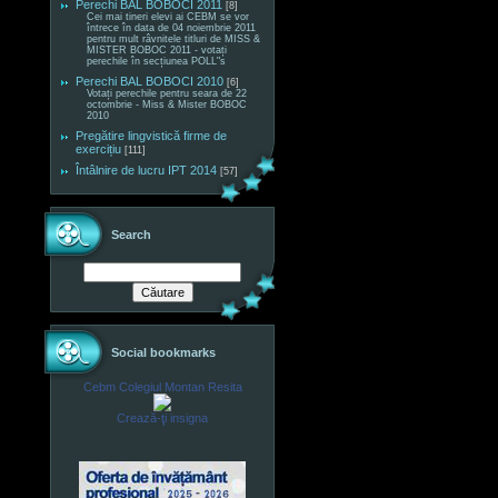
Perechi BAL BOBOCI 2011
[8]
Cei mai tineri elevi ai CEBM se vor
întrece în data de 04 noiembrie 2011
pentru mult râvnitele titluri de MISS &
MISTER BOBOC 2011 - votați
perechile în secțiunea POLL"s
Perechi BAL BOBOCI 2010
[6]
Votați perechile pentru seara de 22
octombrie - Miss & Mister BOBOC
2010
Pregătire lingvistică firme de
exercițiu
[111]
Întâlnire de lucru IPT 2014
[57]
Search
Social bookmarks
Cebm Colegiul Montan Resita
Crează-ţi insigna