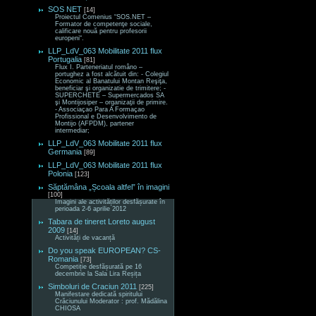
SOS NET
[14]
Proiectul Comenius “SOS.NET –
Formator de competenţe sociale,
calificare nouă pentru profesorii
europeni“.
LLP_LdV_063 Mobilitate 2011 flux
Portugalia
[81]
Flux I. Parteneriatul româno –
portughez a fost alcătuit din: - Colegiul
Economic al Banatului Montan Reşiţa,
beneficiar şi organizatie de trimitere; -
SUPERCHETE – Supermercados SA
şi Montijosiper – organizaţii de primire.
- Associaçao Para A Formaçao
Profissional e Desenvolvimento de
Montijo (AFPDM), partener
intermediar;
LLP_LdV_063 Mobilitate 2011 flux
Germania
[89]
LLP_LdV_063 Mobilitate 2011 flux
Polonia
[123]
Săptămâna „Școala altfel” în imagini
[100]
Imagini ale activităților desfășurate în
perioada 2-6 aprilie 2012
Tabara de tineret Loreto august
2009
[14]
Activități de vacanță
Do you speak EUROPEAN? CS-
Romania
[73]
Competiție desfășurată pe 16
decembrie la Sala Lira Reșița
Simboluri de Craciun 2011
[225]
Manifestare dedicată spiritului
Crăciunului Moderator : prof. Mădălina
CHIOSA