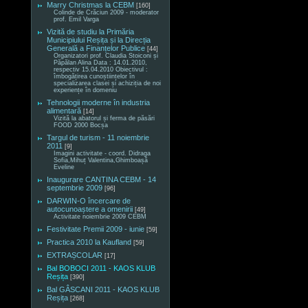
Marry Christmas la CEBM
[160]
Colinde de Crăciun 2009 - moderator
prof. Emil Varga
Vizită de studiu la Primăria
Municipiului Reșița și la Direcția
Generală a Finanțelor Publice
[44]
Organizatori prof. Claudia Stoiconi și
Păpălan Alina Data : 14.01.2010,
respectiv 15.04.2010 Obiectivul :
îmbogățirea cunoștiințelor în
specializarea clasei și achiziția de noi
experiențe în domeniu
Tehnologii moderne în industria
alimentară
[14]
Vizită la abatorul și ferma de păsări
FOOD 2000 Bocșa
Targul de turism - 11 noiembrie
2011
[9]
Imagini activitate - coord. Didraga
Sofia,Mihuț Valentina,Ghimboașă
Eveline
Inaugurare CANTINA CEBM - 14
septembrie 2009
[96]
DARWIN-O încercare de
autocunoaștere a omenirii
[49]
Activitate noiembrie 2009 CEBM
Festivitate Premii 2009 - iunie
[59]
Practica 2010 la Kaufland
[59]
EXTRAȘCOLAR
[17]
Bal BOBOCI 2011 - KAOS KLUB
Reșița
[390]
Bal GÂSCANI 2011 - KAOS KLUB
Reșița
[268]