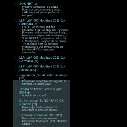
SOS NET
[14]
Proiectul Comenius “SOS.NET –
Formator de competenţe sociale,
calificare nouă pentru profesorii
europeni“.
LLP_LdV_063 Mobilitate 2011 flux
Portugalia
[81]
Flux I. Parteneriatul româno –
portughez a fost alcătuit din: - Colegiul
Economic al Banatului Montan Reşiţa,
beneficiar şi organizatie de trimitere; -
SUPERCHETE – Supermercados SA
şi Montijosiper – organizaţii de primire.
- Associaçao Para A Formaçao
Profissional e Desenvolvimento de
Montijo (AFPDM), partener
intermediar;
LLP_LdV_063 Mobilitate 2011 flux
Germania
[89]
LLP_LdV_063 Mobilitate 2011 flux
Polonia
[123]
Săptămâna „Școala altfel” în imagini
[100]
Imagini ale activităților desfășurate în
perioada 2-6 aprilie 2012
Tabara de tineret Loreto august
2009
[14]
Activități de vacanță
Do you speak EUROPEAN? CS-
Romania
[73]
Competiție desfășurată pe 16
decembrie la Sala Lira Reșița
Simboluri de Craciun 2011
[225]
Manifestare dedicată spiritului
Crăciunului Moderator : prof. Mădălina
CHIOSA