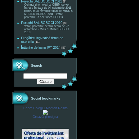
Perechi BAL BOBOCI 2011
[8]
Cei mai tineri elevi ai CEBM se vor
întrece în data de 04 noiembrie 2011
pentru mult râvnitele titluri de MISS &
MISTER BOBOC 2011 - votați
perechile în secțiunea POLL"s
Perechi BAL BOBOCI 2010
[6]
Votați perechile pentru seara de 22
octombrie - Miss & Mister BOBOC
2010
Pregătire lingvistică firme de
exercițiu
[111]
Întâlnire de lucru IPT 2014
[57]
Search
Social bookmarks
Cebm Colegiul Montan Resita
Crează-ţi insigna