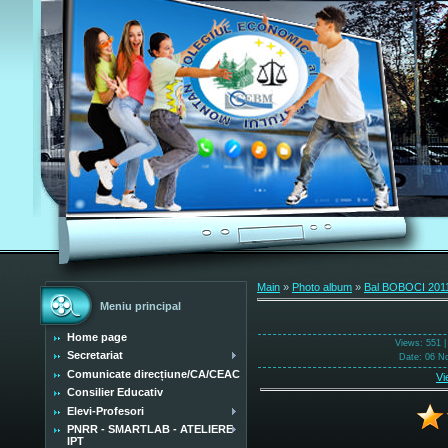
Main
»
Photo album
»
Bal BOBOCI 201
Meniu principal
Home page
Views
: 551 
Secretariat
Date
: 06 N
Comunicate direcțiune/CA/CEAC
Vi
Consilier Educativ
Elevi-Profesori
PNRR - SMARTLAB - ATELIERE
IPT