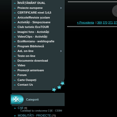
ÎNVĂȚĂMÂNT DUAL
Proiecte europene
CERTIFICARE nivel 3,4,5
Articole/Reviste școlare
Activități - Simpozioane
« Precedenta
|
369
370
371
37
Club turistic EcoTOUR
Imagini foto - Activități
VideoClips - Activități
EcoMontana - webliografie
Program Bibliotecă
AeL on-line
Teste on-line
Documente download
Video
Promoții anterioare
Forum
Carte Oaspeți
Contact Us
Categorii
CȘE
[6]
Candidații la conducerea CȘE - CEBM
MOBILITĂȚI - PROIECTE
[75]