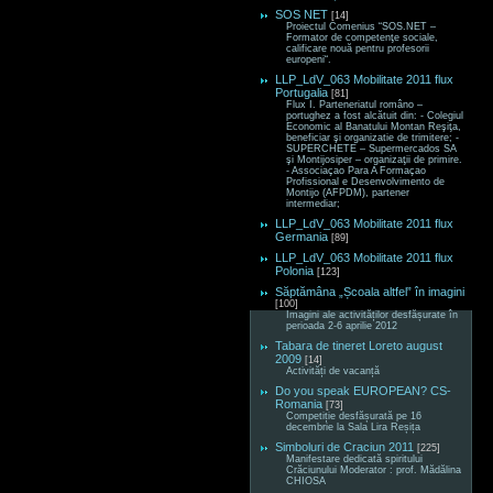
SOS NET
[14]
Proiectul Comenius “SOS.NET –
Formator de competenţe sociale,
calificare nouă pentru profesorii
europeni“.
LLP_LdV_063 Mobilitate 2011 flux
Portugalia
[81]
Flux I. Parteneriatul româno –
portughez a fost alcătuit din: - Colegiul
Economic al Banatului Montan Reşiţa,
beneficiar şi organizatie de trimitere; -
SUPERCHETE – Supermercados SA
şi Montijosiper – organizaţii de primire.
- Associaçao Para A Formaçao
Profissional e Desenvolvimento de
Montijo (AFPDM), partener
intermediar;
LLP_LdV_063 Mobilitate 2011 flux
Germania
[89]
LLP_LdV_063 Mobilitate 2011 flux
Polonia
[123]
Săptămâna „Școala altfel” în imagini
[100]
Imagini ale activităților desfășurate în
perioada 2-6 aprilie 2012
Tabara de tineret Loreto august
2009
[14]
Activități de vacanță
Do you speak EUROPEAN? CS-
Romania
[73]
Competiție desfășurată pe 16
decembrie la Sala Lira Reșița
Simboluri de Craciun 2011
[225]
Manifestare dedicată spiritului
Crăciunului Moderator : prof. Mădălina
CHIOSA