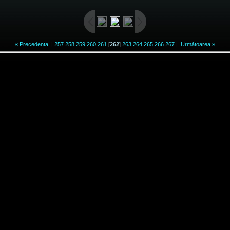
« Precedenta
|
257
258
259
260
261
[
262
]
263
264
265
266
267
|
Următoarea »