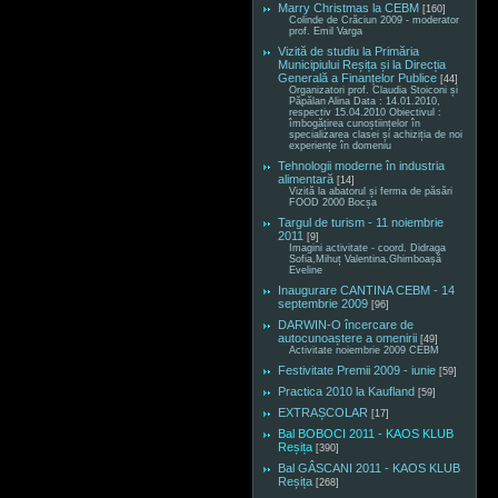
Marry Christmas la CEBM
[160]
Colinde de Crăciun 2009 - moderator
prof. Emil Varga
Vizită de studiu la Primăria
Municipiului Reșița și la Direcția
Generală a Finanțelor Publice
[44]
Organizatori prof. Claudia Stoiconi și
Păpălan Alina Data : 14.01.2010,
respectiv 15.04.2010 Obiectivul :
îmbogățirea cunoștiințelor în
specializarea clasei și achiziția de noi
experiențe în domeniu
Tehnologii moderne în industria
alimentară
[14]
Vizită la abatorul și ferma de păsări
FOOD 2000 Bocșa
Targul de turism - 11 noiembrie
2011
[9]
Imagini activitate - coord. Didraga
Sofia,Mihuț Valentina,Ghimboașă
Eveline
Inaugurare CANTINA CEBM - 14
septembrie 2009
[96]
DARWIN-O încercare de
autocunoaștere a omenirii
[49]
Activitate noiembrie 2009 CEBM
Festivitate Premii 2009 - iunie
[59]
Practica 2010 la Kaufland
[59]
EXTRAȘCOLAR
[17]
Bal BOBOCI 2011 - KAOS KLUB
Reșița
[390]
Bal GÂSCANI 2011 - KAOS KLUB
Reșița
[268]