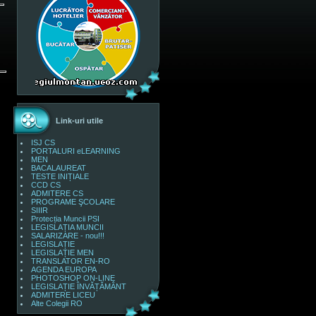
Link-uri utile
ISJ CS
PORTALURI eLEARNING
MEN
BACALAUREAT
TESTE INIȚIALE
CCD CS
ADMITERE CS
PROGRAME ŞCOLARE
SIIIR
Protecția Muncii PSI
LEGISLAȚIA MUNCII
SALARIZARE - nou!!!
LEGISLAȚIE
LEGISLAȚIE MEN
TRANSLATOR EN-RO
AGENDA EUROPA
PHOTOSHOP ON-LINE
LEGISLAȚIE ÎNVĂȚĂMÂNT
ADMITERE LICEU
Alte Colegii RO