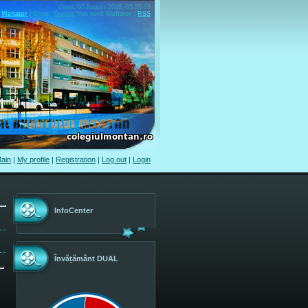
Vineri, 07 August 2026, 05.55.03
Vizitator
|
Group
"
Guests
"
Bun venit
Vizitator
|
RSS
ain
|
My profile
|
Registration
|
Log out
|
Login
InfoCenter
Învățământ DUAL