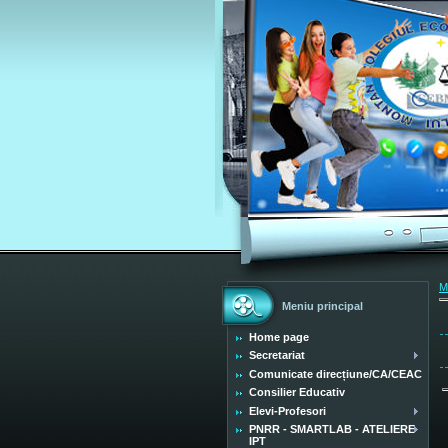
M
Meniu principal
Home page
Secretariat
Comunicate direcțiune/CA/CEAC
Consilier Educativ
Elevi-Profesori
PNRR - SMARTLAB - ATELIERE
IPT