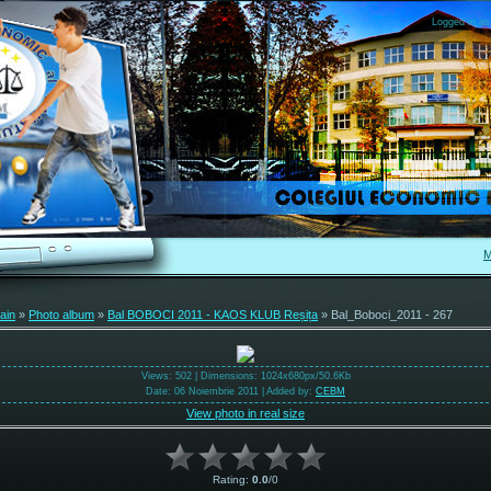
Logged in as
M
ain
»
Photo album
»
Bal BOBOCI 2011 - KAOS KLUB Reșița
» Bal_Boboci_2011 - 267
Views
: 502 |
Dimensions
: 1024x680px/50.6Kb
Date
: 06 Noiembrie 2011 |
Added by
:
CEBM
View photo in real size
Rating
:
0.0
/
0