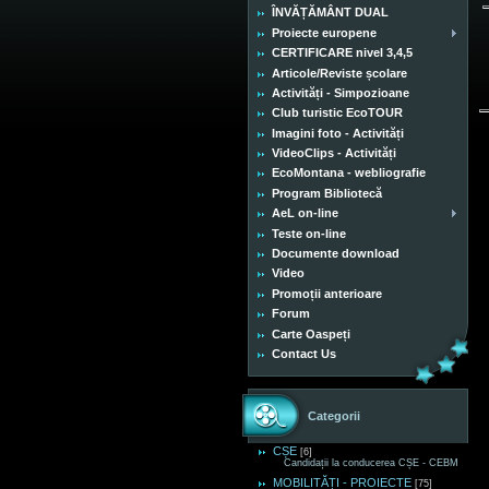
ÎNVĂȚĂMÂNT DUAL
Proiecte europene
CERTIFICARE nivel 3,4,5
Articole/Reviste școlare
Activități - Simpozioane
Club turistic EcoTOUR
Imagini foto - Activități
VideoClips - Activități
EcoMontana - webliografie
Program Bibliotecă
AeL on-line
Teste on-line
Documente download
Video
Promoții anterioare
Forum
Carte Oaspeți
Contact Us
Categorii
CȘE
[6]
Candidații la conducerea CȘE - CEBM
MOBILITĂȚI - PROIECTE
[75]