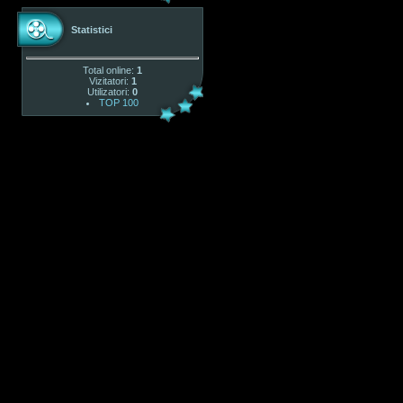
Statistici
Total online:
1
Vizitatori:
1
Utilizatori:
0
TOP 100