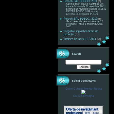
Perechi BAL BOBOCI 2011
[8]
Cei mai tineri elevi ai CEBM se vor
întrece în data de 04 noiembrie 2011
pentru mult râvnitele titluri de MISS &
MISTER BOBOC 2011 - votați
perechile în secțiunea POLL"s
Perechi BAL BOBOCI 2010
[6]
Votați perechile pentru seara de 22
octombrie - Miss & Mister BOBOC
2010
Pregătire lingvistică firme de
exercițiu
[111]
Întâlnire de lucru IPT 2014
[57]
Search
Social bookmarks
Cebm Colegiul Montan Resita
Crează-ţi insigna