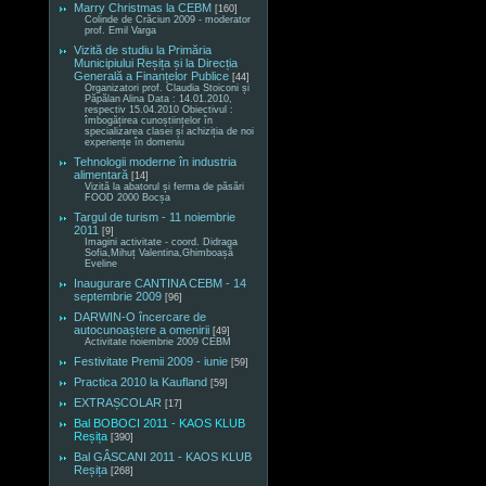
Marry Christmas la CEBM
[160]
Colinde de Crăciun 2009 - moderator
prof. Emil Varga
Vizită de studiu la Primăria
Municipiului Reșița și la Direcția
Generală a Finanțelor Publice
[44]
Organizatori prof. Claudia Stoiconi și
Păpălan Alina Data : 14.01.2010,
respectiv 15.04.2010 Obiectivul :
îmbogățirea cunoștiințelor în
specializarea clasei și achiziția de noi
experiențe în domeniu
Tehnologii moderne în industria
alimentară
[14]
Vizită la abatorul și ferma de păsări
FOOD 2000 Bocșa
Targul de turism - 11 noiembrie
2011
[9]
Imagini activitate - coord. Didraga
Sofia,Mihuț Valentina,Ghimboașă
Eveline
Inaugurare CANTINA CEBM - 14
septembrie 2009
[96]
DARWIN-O încercare de
autocunoaștere a omenirii
[49]
Activitate noiembrie 2009 CEBM
Festivitate Premii 2009 - iunie
[59]
Practica 2010 la Kaufland
[59]
EXTRAȘCOLAR
[17]
Bal BOBOCI 2011 - KAOS KLUB
Reșița
[390]
Bal GÂSCANI 2011 - KAOS KLUB
Reșița
[268]