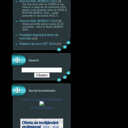
Perechi BAL BOBOCI 2011
[8]
Cei mai tineri elevi ai CEBM se vor
întrece în data de 04 noiembrie 2011
pentru mult râvnitele titluri de MISS &
MISTER BOBOC 2011 - votați
perechile în secțiunea POLL"s
Perechi BAL BOBOCI 2010
[6]
Votați perechile pentru seara de 22
octombrie - Miss & Mister BOBOC
2010
Pregătire lingvistică firme de
exercițiu
[111]
Întâlnire de lucru IPT 2014
[57]
Search
Social bookmarks
Cebm Colegiul Montan Resita
Crează-ţi insigna