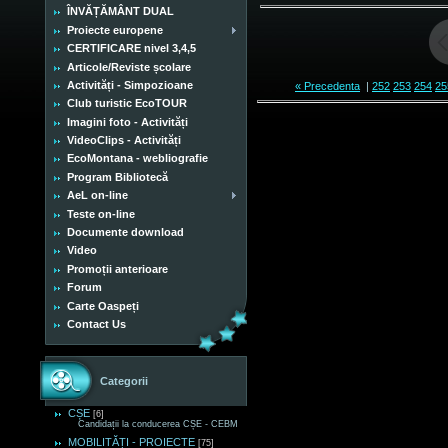
ÎNVĂȚĂMÂNT DUAL
Proiecte europene
CERTIFICARE nivel 3,4,5
Articole/Reviste școlare
Activități - Simpozioane
« Precedenta
|
252
253
254
25
Club turistic EcoTOUR
Imagini foto - Activități
VideoClips - Activități
EcoMontana - webliografie
Program Bibliotecă
AeL on-line
Teste on-line
Documente download
Video
Promoții anterioare
Forum
Carte Oaspeți
Contact Us
Categorii
CȘE
[6]
Candidații la conducerea CȘE - CEBM
MOBILITĂȚI - PROIECTE
[75]