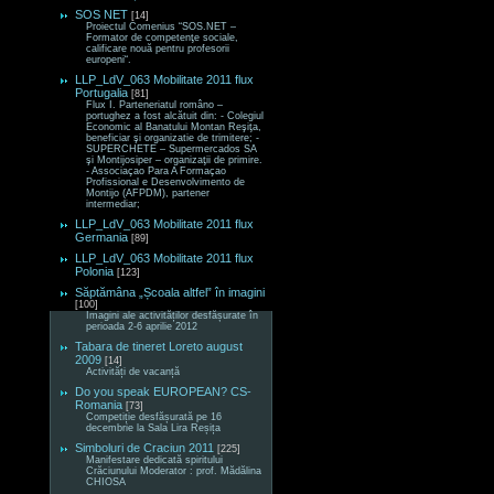
SOS NET
[14]
Proiectul Comenius “SOS.NET –
Formator de competenţe sociale,
calificare nouă pentru profesorii
europeni“.
LLP_LdV_063 Mobilitate 2011 flux
Portugalia
[81]
Flux I. Parteneriatul româno –
portughez a fost alcătuit din: - Colegiul
Economic al Banatului Montan Reşiţa,
beneficiar şi organizatie de trimitere; -
SUPERCHETE – Supermercados SA
şi Montijosiper – organizaţii de primire.
- Associaçao Para A Formaçao
Profissional e Desenvolvimento de
Montijo (AFPDM), partener
intermediar;
LLP_LdV_063 Mobilitate 2011 flux
Germania
[89]
LLP_LdV_063 Mobilitate 2011 flux
Polonia
[123]
Săptămâna „Școala altfel” în imagini
[100]
Imagini ale activităților desfășurate în
perioada 2-6 aprilie 2012
Tabara de tineret Loreto august
2009
[14]
Activități de vacanță
Do you speak EUROPEAN? CS-
Romania
[73]
Competiție desfășurată pe 16
decembrie la Sala Lira Reșița
Simboluri de Craciun 2011
[225]
Manifestare dedicată spiritului
Crăciunului Moderator : prof. Mădălina
CHIOSA