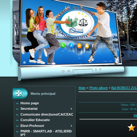
Main
»
Photo album
»
Bal BOBOCI 201
Meniu principal
Home page
Views
: 608 
Secretariat
Date
: 06 N
Comunicate direcțiune/CA/CEAC
Vi
Consilier Educativ
Elevi-Profesori
PNRR - SMARTLAB - ATELIERE
IPT