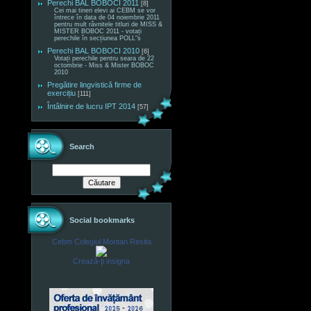
Perechi BAL BOBOCI 2011
[8]
Cei mai tineri elevi ai CEBM se vor
întrece în data de 04 noiembrie 2011
pentru mult râvnitele titluri de MISS &
MISTER BOBOC 2011 - votați
perechile în secțiunea POLL"s
Perechi BAL BOBOCI 2010
[6]
Votați perechile pentru seara de 22
octombrie - Miss & Mister BOBOC
2010
Pregătire lingvistică firme de
exercițiu
[111]
Întâlnire de lucru IPT 2014
[57]
Search
Social bookmarks
Cebm Colegiul Montan Resita
Crează-ţi insigna