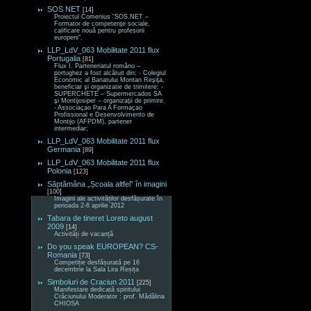
SOS NET
[14]
Proiectul Comenius “SOS.NET –
Formator de competenţe sociale,
calificare nouă pentru profesorii
europeni“.
LLP_LdV_063 Mobilitate 2011 flux
Portugalia
[81]
Flux I. Parteneriatul româno –
portughez a fost alcătuit din: - Colegiul
Economic al Banatului Montan Reşiţa,
beneficiar şi organizatie de trimitere; -
SUPERCHETE – Supermercados SA
şi Montijosiper – organizaţii de primire.
- Associaçao Para A Formaçao
Profissional e Desenvolvimento de
Montijo (AFPDM), partener
intermediar;
LLP_LdV_063 Mobilitate 2011 flux
Germania
[89]
LLP_LdV_063 Mobilitate 2011 flux
Polonia
[123]
Săptămâna „Școala altfel” în imagini
[100]
Imagini ale activităților desfășurate în
perioada 2-6 aprilie 2012
Tabara de tineret Loreto august
2009
[14]
Activități de vacanță
Do you speak EUROPEAN? CS-
Romania
[73]
Competiție desfășurată pe 16
decembrie la Sala Lira Reșița
Simboluri de Craciun 2011
[225]
Manifestare dedicată spiritului
Crăciunului Moderator : prof. Mădălina
CHIOSA