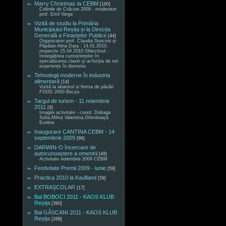
Marry Christmas la CEBM
[160]
Colinde de Crăciun 2009 - moderator
prof. Emil Varga
Vizită de studiu la Primăria
Municipiului Reșița și la Direcția
Generală a Finanțelor Publice
[44]
Organizatori prof. Claudia Stoiconi și
Păpălan Alina Data : 14.01.2010,
respectiv 15.04.2010 Obiectivul :
îmbogățirea cunoștiințelor în
specializarea clasei și achiziția de noi
experiențe în domeniu
Tehnologii moderne în industria
alimentară
[14]
Vizită la abatorul și ferma de păsări
FOOD 2000 Bocșa
Targul de turism - 11 noiembrie
2011
[9]
Imagini activitate - coord. Didraga
Sofia,Mihuț Valentina,Ghimboașă
Eveline
Inaugurare CANTINA CEBM - 14
septembrie 2009
[96]
DARWIN-O încercare de
autocunoaștere a omenirii
[49]
Activitate noiembrie 2009 CEBM
Festivitate Premii 2009 - iunie
[59]
Practica 2010 la Kaufland
[59]
EXTRAȘCOLAR
[17]
Bal BOBOCI 2011 - KAOS KLUB
Reșița
[390]
Bal GÂSCANI 2011 - KAOS KLUB
Reșița
[268]