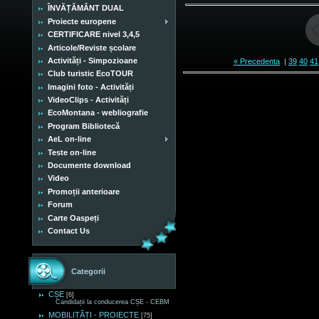
ÎNVĂȚĂMÂNT DUAL
Proiecte europene
CERTIFICARE nivel 3,4,5
Articole/Reviste școlare
Activități - Simpozioane
« Precedenta
|
39
40
41
Club turistic EcoTOUR
Imagini foto - Activități
VideoClips - Activități
EcoMontana - webliografie
Program Bibliotecă
AeL on-line
Teste on-line
Documente download
Video
Promoții anterioare
Forum
Carte Oaspeți
Contact Us
Categorii
CȘE
[6]
Candidații la conducerea CȘE - CEBM
MOBILITĂȚI - PROIECTE
[75]