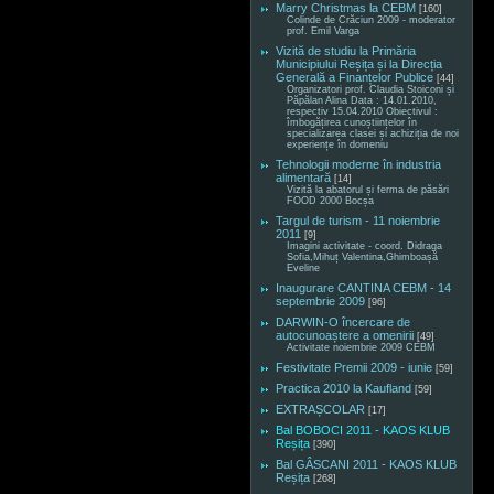
Marry Christmas la CEBM
[160]
Colinde de Crăciun 2009 - moderator
prof. Emil Varga
Vizită de studiu la Primăria
Municipiului Reșița și la Direcția
Generală a Finanțelor Publice
[44]
Organizatori prof. Claudia Stoiconi și
Păpălan Alina Data : 14.01.2010,
respectiv 15.04.2010 Obiectivul :
îmbogățirea cunoștiințelor în
specializarea clasei și achiziția de noi
experiențe în domeniu
Tehnologii moderne în industria
alimentară
[14]
Vizită la abatorul și ferma de păsări
FOOD 2000 Bocșa
Targul de turism - 11 noiembrie
2011
[9]
Imagini activitate - coord. Didraga
Sofia,Mihuț Valentina,Ghimboașă
Eveline
Inaugurare CANTINA CEBM - 14
septembrie 2009
[96]
DARWIN-O încercare de
autocunoaștere a omenirii
[49]
Activitate noiembrie 2009 CEBM
Festivitate Premii 2009 - iunie
[59]
Practica 2010 la Kaufland
[59]
EXTRAȘCOLAR
[17]
Bal BOBOCI 2011 - KAOS KLUB
Reșița
[390]
Bal GÂSCANI 2011 - KAOS KLUB
Reșița
[268]