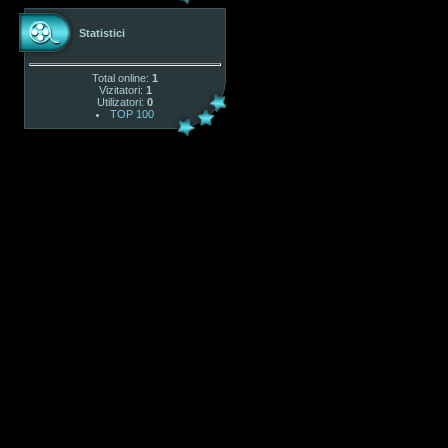
Statistici
Total online:
1
Vizitatori:
1
Utilizatori:
0
TOP 100