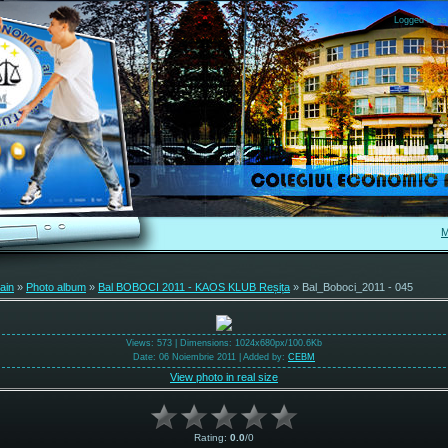
Logged in as
M
ain
»
Photo album
»
Bal BOBOCI 2011 - KAOS KLUB Reșița
» Bal_Boboci_2011 - 045
Views
: 573 |
Dimensions
: 1024x680px/100.6Kb
Date
: 06 Noiembrie 2011 |
Added by
:
CEBM
View photo in real size
Rating
:
0.0
/
0