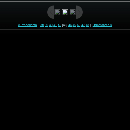
« Precedenta
|
38
39
40
41
42
[
43
]
44
45
46
47
48
|
Următoarea »