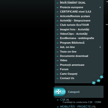
ÎNVĂȚĂMÂNT DUAL
Proiecte europene
CERTIFICARE nivel 3,4,5
Articole/Reviste școlare
Activități - Simpozioane
Club turistic EcoTOUR
Imagini foto - Activități
VideoClips - Activități
EcoMontana - webliografie
Program Bibliotecă
AeL on-line
Teste on-line
Documente download
Video
Promoții anterioare
Forum
Carte Oaspeți
Contact Us
Categorii
CȘE
[6]
Candidații la conducerea CȘE - CEBM
MOBILITĂȚI - PROIECTE
[75]