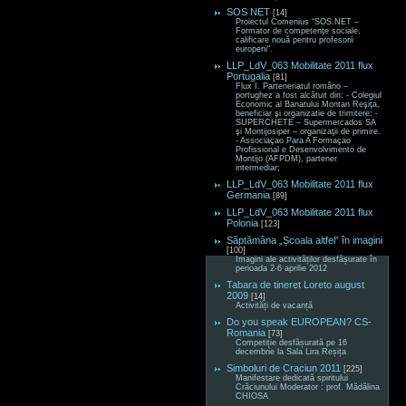
SOS NET
[14]
Proiectul Comenius “SOS.NET –
Formator de competenţe sociale,
calificare nouă pentru profesorii
europeni“.
LLP_LdV_063 Mobilitate 2011 flux
Portugalia
[81]
Flux I. Parteneriatul româno –
portughez a fost alcătuit din: - Colegiul
Economic al Banatului Montan Reşiţa,
beneficiar şi organizatie de trimitere; -
SUPERCHETE – Supermercados SA
şi Montijosiper – organizaţii de primire.
- Associaçao Para A Formaçao
Profissional e Desenvolvimento de
Montijo (AFPDM), partener
intermediar;
LLP_LdV_063 Mobilitate 2011 flux
Germania
[89]
LLP_LdV_063 Mobilitate 2011 flux
Polonia
[123]
Săptămâna „Școala altfel” în imagini
[100]
Imagini ale activităților desfășurate în
perioada 2-6 aprilie 2012
Tabara de tineret Loreto august
2009
[14]
Activități de vacanță
Do you speak EUROPEAN? CS-
Romania
[73]
Competiție desfășurată pe 16
decembrie la Sala Lira Reșița
Simboluri de Craciun 2011
[225]
Manifestare dedicată spiritului
Crăciunului Moderator : prof. Mădălina
CHIOSA