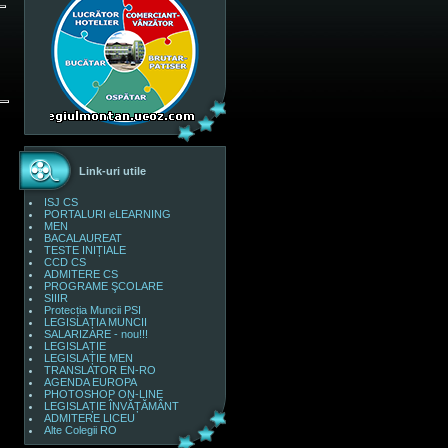
Link-uri utile
ISJ CS
PORTALURI eLEARNING
MEN
BACALAUREAT
TESTE INIȚIALE
CCD CS
ADMITERE CS
PROGRAME ŞCOLARE
SIIIR
Protecția Muncii PSI
LEGISLAȚIA MUNCII
SALARIZARE - nou!!!
LEGISLAȚIE
LEGISLAȚIE MEN
TRANSLATOR EN-RO
AGENDA EUROPA
PHOTOSHOP ON-LINE
LEGISLAȚIE ÎNVĂȚĂMÂNT
ADMITERE LICEU
Alte Colegii RO