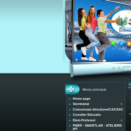
M
Meniu principal
Home page
Secretariat
Comunicate direcțiune/CA/CEAC
Consilier Educativ
Elevi-Profesori
PNRR - SMARTLAB - ATELIERE
IPT