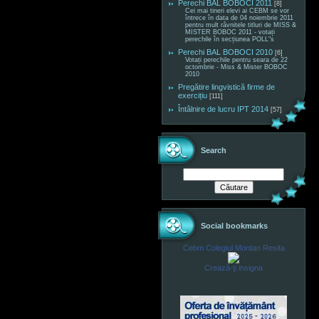
Perechi BAL BOBOCI 2011
[8]
Cei mai tineri elevi ai CEBM se vor
întrece în data de 04 noiembrie 2011
pentru mult râvnitele titluri de MISS &
MISTER BOBOC 2011 - votați
perechile în secțiunea POLL"s
Perechi BAL BOBOCI 2010
[6]
Votați perechile pentru seara de 22
octombrie - Miss & Mister BOBOC
2010
Pregătire lingvistică firme de
exercițiu
[111]
Întâlnire de lucru IPT 2014
[57]
Search
Social bookmarks
Cebm Colegiul Montan Resita
Crează-ţi insigna