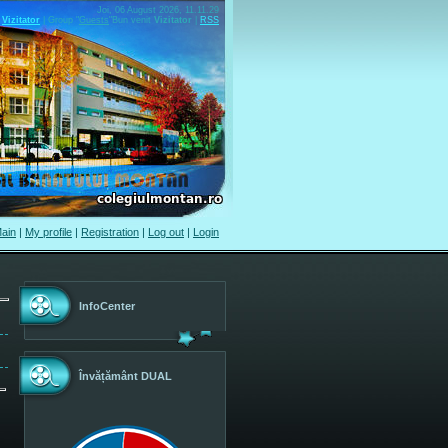
Joi, 06 August 2026, 11.11.29
Vizitator
|
Group
"
Guests
"
Bun venit
Vizitator
|
RSS
ain
|
My profile
|
Registration
|
Log out
|
Login
InfoCenter
Învățământ DUAL