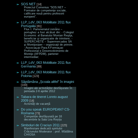
SOS NET
[14]
Proiectul Comenius “SOS.NET –
Formator de competenţe sociale,
calificare nouă pentru profesorii
europeni“.
LLP_LdV_063 Mobilitate 2011 flux
Portugalia
[81]
Flux I. Parteneriatul româno –
portughez a fost alcătuit din: - Colegiul
Economic al Banatului Montan Reşiţa,
beneficiar şi organizatie de trimitere; -
SUPERCHETE – Supermercados SA
şi Montijosiper – organizaţii de primire.
- Associaçao Para A Formaçao
Profissional e Desenvolvimento de
Montijo (AFPDM), partener
intermediar;
LLP_LdV_063 Mobilitate 2011 flux
Germania
[89]
LLP_LdV_063 Mobilitate 2011 flux
Polonia
[123]
Săptămâna „Școala altfel” în imagini
[100]
Imagini ale activităților desfășurate în
perioada 2-6 aprilie 2012
Tabara de tineret Loreto august
2009
[14]
Activități de vacanță
Do you speak EUROPEAN? CS-
Romania
[73]
Competiție desfășurată pe 16
decembrie la Sala Lira Reșița
Simboluri de Craciun 2011
[225]
Manifestare dedicată spiritului
Crăciunului Moderator : prof. Mădălina
CHIOSA