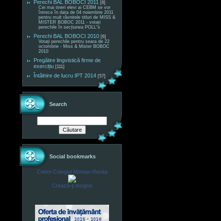
Perechi BAL BOBOCI 2011
[8]
Cei mai tineri elevi ai CEBM se vor
întrece în data de 04 noiembrie 2011
pentru mult râvnitele titluri de MISS &
MISTER BOBOC 2011 - votați
perechile în secțiunea POLL"s
Perechi BAL BOBOCI 2010
[6]
Votați perechile pentru seara de 22
octombrie - Miss & Mister BOBOC
2010
Pregătire lingvistică firme de
exercițiu
[111]
Întâlnire de lucru IPT 2014
[57]
Search
Social bookmarks
Cebm Colegiul Montan Resita
Crează-ţi insigna