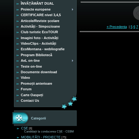
ÎNVĂȚĂMÂNT DUAL
Proiecte europene
CERTIFICARE nivel 3,4,5
Articole/Reviste școlare
Activități - Simpozioane
« Precedenta
|
5
6
7
Club turistic EcoTOUR
Imagini foto - Activități
VideoClips - Activități
EcoMontana - webliografie
Program Bibliotecă
AeL on-line
Teste on-line
Documente download
Video
Promoții anterioare
Forum
Carte Oaspeți
Contact Us
Categorii
CȘE
[6]
Candidații la conducerea CȘE - CEBM
MOBILITĂȚI - PROIECTE
[75]