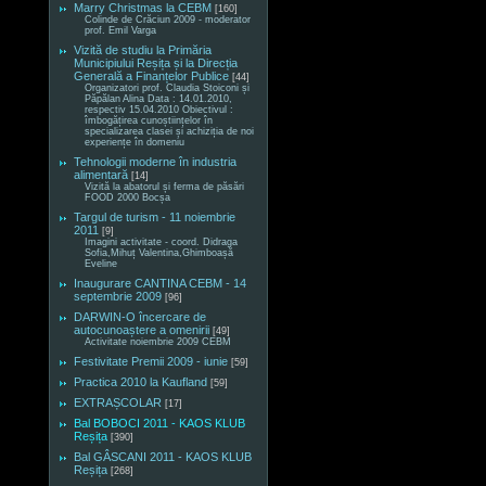
Marry Christmas la CEBM
[160]
Colinde de Crăciun 2009 - moderator
prof. Emil Varga
Vizită de studiu la Primăria
Municipiului Reșița și la Direcția
Generală a Finanțelor Publice
[44]
Organizatori prof. Claudia Stoiconi și
Păpălan Alina Data : 14.01.2010,
respectiv 15.04.2010 Obiectivul :
îmbogățirea cunoștiințelor în
specializarea clasei și achiziția de noi
experiențe în domeniu
Tehnologii moderne în industria
alimentară
[14]
Vizită la abatorul și ferma de păsări
FOOD 2000 Bocșa
Targul de turism - 11 noiembrie
2011
[9]
Imagini activitate - coord. Didraga
Sofia,Mihuț Valentina,Ghimboașă
Eveline
Inaugurare CANTINA CEBM - 14
septembrie 2009
[96]
DARWIN-O încercare de
autocunoaștere a omenirii
[49]
Activitate noiembrie 2009 CEBM
Festivitate Premii 2009 - iunie
[59]
Practica 2010 la Kaufland
[59]
EXTRAȘCOLAR
[17]
Bal BOBOCI 2011 - KAOS KLUB
Reșița
[390]
Bal GÂSCANI 2011 - KAOS KLUB
Reșița
[268]