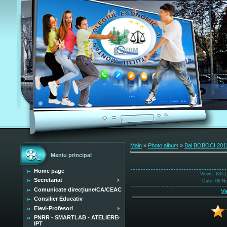
Main
»
Photo album
»
Bal BOBOCI 201
Meniu principal
Home page
Views
: 635 
Secretariat
Date
: 06 N
Comunicate direcțiune/CA/CEAC
Vi
Consilier Educativ
Elevi-Profesori
PNRR - SMARTLAB - ATELIERE
IPT