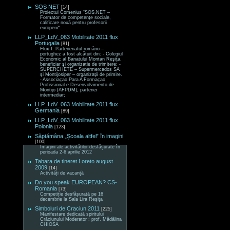
SOS NET
[14]
Proiectul Comenius “SOS.NET –
Formator de competenţe sociale,
calificare nouă pentru profesorii
europeni“.
LLP_LdV_063 Mobilitate 2011 flux
Portugalia
[81]
Flux I. Parteneriatul româno –
portughez a fost alcătuit din: - Colegiul
Economic al Banatului Montan Reşiţa,
beneficiar şi organizatie de trimitere; -
SUPERCHETE – Supermercados SA
şi Montijosiper – organizaţii de primire.
- Associaçao Para A Formaçao
Profissional e Desenvolvimento de
Montijo (AFPDM), partener
intermediar;
LLP_LdV_063 Mobilitate 2011 flux
Germania
[89]
LLP_LdV_063 Mobilitate 2011 flux
Polonia
[123]
Săptămâna „Școala altfel” în imagini
[100]
Imagini ale activităților desfășurate în
perioada 2-6 aprilie 2012
Tabara de tineret Loreto august
2009
[14]
Activități de vacanță
Do you speak EUROPEAN? CS-
Romania
[73]
Competiție desfășurată pe 16
decembrie la Sala Lira Reșița
Simboluri de Craciun 2011
[225]
Manifestare dedicată spiritului
Crăciunului Moderator : prof. Mădălina
CHIOSA