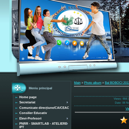
Main
»
Photo album
»
Bal BOBOCI 201
Meniu principal
Home page
Views
: 684 
Secretariat
Date
: 06 N
Comunicate direcțiune/CA/CEAC
Vi
Consilier Educativ
Elevi-Profesori
PNRR - SMARTLAB - ATELIERE
IPT