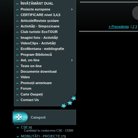
ÎNVĂȚĂMÂNT DUAL
Proiecte europene
CERTIFICARE nivel 3,4,5
Articole/Reviste școlare
Activități - Simpozioane
« Precedenta
|
2
3
Club turistic EcoTOUR
Imagini foto - Activități
VideoClips - Activități
EcoMontana - webliografie
Program Bibliotecă
AeL on-line
Teste on-line
Documente download
Video
Promoții anterioare
Forum
Carte Oaspeți
Contact Us
Categorii
CȘE
[6]
Candidații la conducerea CȘE - CEBM
MOBILITĂȚI - PROIECTE
[75]