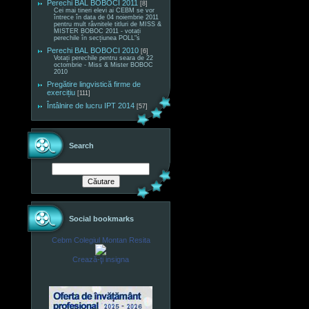
Perechi BAL BOBOCI 2011
[8]
Cei mai tineri elevi ai CEBM se vor
întrece în data de 04 noiembrie 2011
pentru mult râvnitele titluri de MISS &
MISTER BOBOC 2011 - votați
perechile în secțiunea POLL"s
Perechi BAL BOBOCI 2010
[6]
Votați perechile pentru seara de 22
octombrie - Miss & Mister BOBOC
2010
Pregătire lingvistică firme de
exercițiu
[111]
Întâlnire de lucru IPT 2014
[57]
Search
Social bookmarks
Cebm Colegiul Montan Resita
Crează-ţi insigna