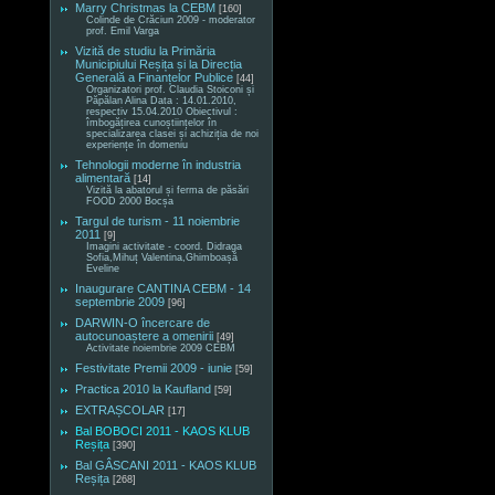
Marry Christmas la CEBM
[160]
Colinde de Crăciun 2009 - moderator
prof. Emil Varga
Vizită de studiu la Primăria
Municipiului Reșița și la Direcția
Generală a Finanțelor Publice
[44]
Organizatori prof. Claudia Stoiconi și
Păpălan Alina Data : 14.01.2010,
respectiv 15.04.2010 Obiectivul :
îmbogățirea cunoștiințelor în
specializarea clasei și achiziția de noi
experiențe în domeniu
Tehnologii moderne în industria
alimentară
[14]
Vizită la abatorul și ferma de păsări
FOOD 2000 Bocșa
Targul de turism - 11 noiembrie
2011
[9]
Imagini activitate - coord. Didraga
Sofia,Mihuț Valentina,Ghimboașă
Eveline
Inaugurare CANTINA CEBM - 14
septembrie 2009
[96]
DARWIN-O încercare de
autocunoaștere a omenirii
[49]
Activitate noiembrie 2009 CEBM
Festivitate Premii 2009 - iunie
[59]
Practica 2010 la Kaufland
[59]
EXTRAȘCOLAR
[17]
Bal BOBOCI 2011 - KAOS KLUB
Reșița
[390]
Bal GÂSCANI 2011 - KAOS KLUB
Reșița
[268]