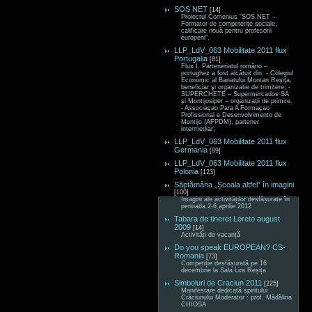
SOS NET
[14]
Proiectul Comenius “SOS.NET –
Formator de competenţe sociale,
calificare nouă pentru profesorii
europeni“.
LLP_LdV_063 Mobilitate 2011 flux
Portugalia
[81]
Flux I. Parteneriatul româno –
portughez a fost alcătuit din: - Colegiul
Economic al Banatului Montan Reşiţa,
beneficiar şi organizatie de trimitere; -
SUPERCHETE – Supermercados SA
şi Montijosiper – organizaţii de primire.
- Associaçao Para A Formaçao
Profissional e Desenvolvimento de
Montijo (AFPDM), partener
intermediar;
LLP_LdV_063 Mobilitate 2011 flux
Germania
[89]
LLP_LdV_063 Mobilitate 2011 flux
Polonia
[123]
Săptămâna „Școala altfel” în imagini
[100]
Imagini ale activităților desfășurate în
perioada 2-6 aprilie 2012
Tabara de tineret Loreto august
2009
[14]
Activități de vacanță
Do you speak EUROPEAN? CS-
Romania
[73]
Competiție desfășurată pe 16
decembrie la Sala Lira Reșița
Simboluri de Craciun 2011
[225]
Manifestare dedicată spiritului
Crăciunului Moderator : prof. Mădălina
CHIOSA