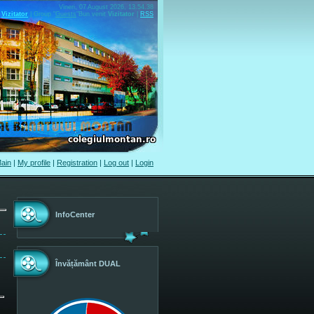
Vineri, 07 August 2026, 13.54.38
Vizitator
|
Group
"
Guests
"
Bun venit
Vizitator
|
RSS
ain
|
My profile
|
Registration
|
Log out
|
Login
InfoCenter
Învățământ DUAL