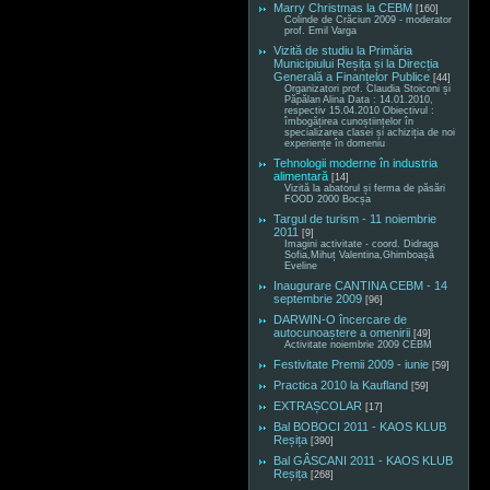
Marry Christmas la CEBM
[160]
Colinde de Crăciun 2009 - moderator
prof. Emil Varga
Vizită de studiu la Primăria
Municipiului Reșița și la Direcția
Generală a Finanțelor Publice
[44]
Organizatori prof. Claudia Stoiconi și
Păpălan Alina Data : 14.01.2010,
respectiv 15.04.2010 Obiectivul :
îmbogățirea cunoștiințelor în
specializarea clasei și achiziția de noi
experiențe în domeniu
Tehnologii moderne în industria
alimentară
[14]
Vizită la abatorul și ferma de păsări
FOOD 2000 Bocșa
Targul de turism - 11 noiembrie
2011
[9]
Imagini activitate - coord. Didraga
Sofia,Mihuț Valentina,Ghimboașă
Eveline
Inaugurare CANTINA CEBM - 14
septembrie 2009
[96]
DARWIN-O încercare de
autocunoaștere a omenirii
[49]
Activitate noiembrie 2009 CEBM
Festivitate Premii 2009 - iunie
[59]
Practica 2010 la Kaufland
[59]
EXTRAȘCOLAR
[17]
Bal BOBOCI 2011 - KAOS KLUB
Reșița
[390]
Bal GÂSCANI 2011 - KAOS KLUB
Reșița
[268]