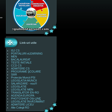
Link-uri utile
ISJ CS
PORTALURI eLEARNING
MEN
BACALAUREAT
TESTE INIȚIALE
CCD CS
ADMITERE CS
PROGRAME ŞCOLARE
SIIIR
Protecția Muncii PSI
LEGISLAȚIA MUNCII
SALARIZARE - nou!!!
LEGISLAȚIE
LEGISLAȚIE MEN
TRANSLATOR EN-RO
AGENDA EUROPA
PHOTOSHOP ON-LINE
LEGISLAȚIE ÎNVĂȚĂMÂNT
ADMITERE LICEU
Alte Colegii RO