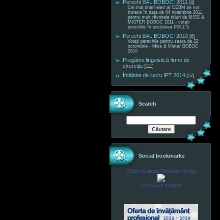
Perechi BAL BOBOCI 2011
[8]
Cei mai tineri elevi ai CEBM se vor
întrece în data de 04 noiembrie 2011
pentru mult râvnitele titluri de MISS &
MISTER BOBOC 2011 - votați
perechile în secțiunea POLL"s
Perechi BAL BOBOCI 2010
[6]
Votați perechile pentru seara de 22
octombrie - Miss & Mister BOBOC
2010
Pregătire lingvistică firme de
exercițiu
[111]
Întâlnire de lucru IPT 2014
[57]
Search
Social bookmarks
Cebm Colegiul Montan Resita
Crează-ţi insigna