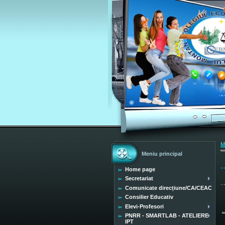
M
Meniu principal
Home page
Secretariat
Comunicate direcțiune/CA/CEAC
Consilier Educativ
Elevi-Profesori
PNRR - SMARTLAB - ATELIERE
IPT