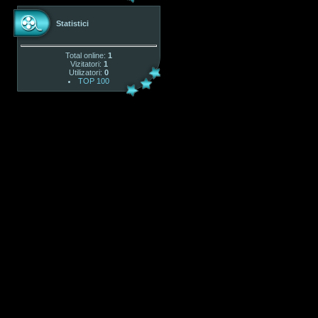
Statistici
Total online:
1
Vizitatori:
1
Utilizatori:
0
TOP 100