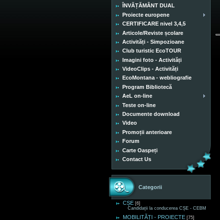
ÎNVĂȚĂMÂNT DUAL
Proiecte europene
CERTIFICARE nivel 3,4,5
Articole/Reviste școlare
Activități - Simpozioane
Club turistic EcoTOUR
Imagini foto - Activități
VideoClips - Activități
EcoMontana - webliografie
Program Bibliotecă
AeL on-line
Teste on-line
Documente download
Video
Promoții anterioare
Forum
Carte Oaspeți
Contact Us
Categorii
CȘE
[6]
Candidații la conducerea CȘE - CEBM
MOBILITĂȚI - PROIECTE
[75]