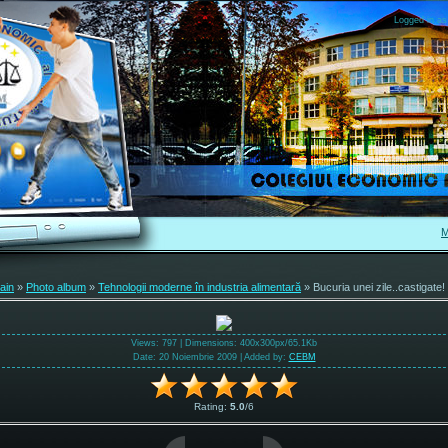
Logged in as
M
ain
»
Photo album
»
Tehnologii moderne în industria alimentară
» Bucuria unei zile..castigate!
Views
: 797 |
Dimensions
: 400x300px/65.1Kb
Date
: 20 Noiembrie 2009 |
Added by
:
CEBM
Rating
:
5.0
/
6