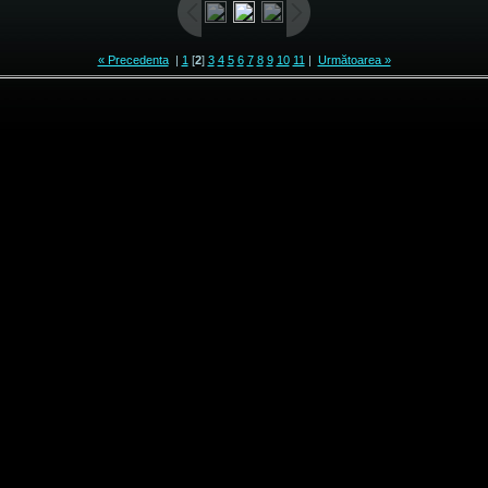
« Precedenta
|
1
[
2
]
3
4
5
6
7
8
9
10
11
|
Următoarea »