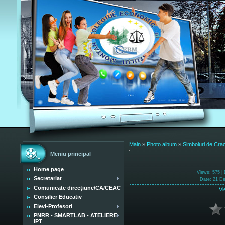
Main
»
Photo album
»
Simboluri de Cra
Meniu principal
Home page
Views
: 575 |
Secretariat
Date
: 21 D
Comunicate direcțiune/CA/CEAC
Vi
Consilier Educativ
Elevi-Profesori
PNRR - SMARTLAB - ATELIERE
IPT