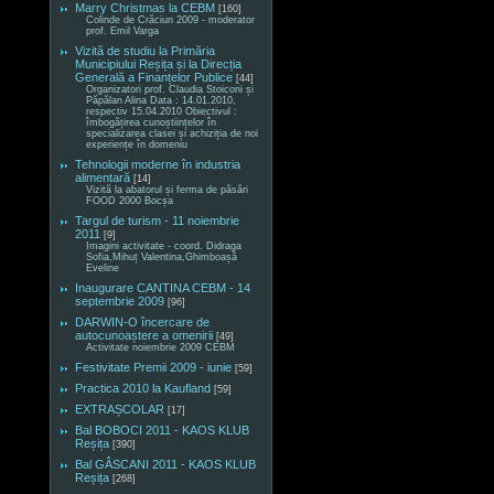
Marry Christmas la CEBM
[160]
Colinde de Crăciun 2009 - moderator
prof. Emil Varga
Vizită de studiu la Primăria
Municipiului Reșița și la Direcția
Generală a Finanțelor Publice
[44]
Organizatori prof. Claudia Stoiconi și
Păpălan Alina Data : 14.01.2010,
respectiv 15.04.2010 Obiectivul :
îmbogățirea cunoștiințelor în
specializarea clasei și achiziția de noi
experiențe în domeniu
Tehnologii moderne în industria
alimentară
[14]
Vizită la abatorul și ferma de păsări
FOOD 2000 Bocșa
Targul de turism - 11 noiembrie
2011
[9]
Imagini activitate - coord. Didraga
Sofia,Mihuț Valentina,Ghimboașă
Eveline
Inaugurare CANTINA CEBM - 14
septembrie 2009
[96]
DARWIN-O încercare de
autocunoaștere a omenirii
[49]
Activitate noiembrie 2009 CEBM
Festivitate Premii 2009 - iunie
[59]
Practica 2010 la Kaufland
[59]
EXTRAȘCOLAR
[17]
Bal BOBOCI 2011 - KAOS KLUB
Reșița
[390]
Bal GÂSCANI 2011 - KAOS KLUB
Reșița
[268]