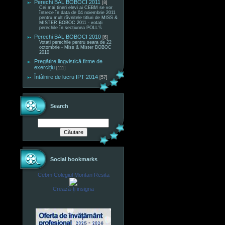
Perechi BAL BOBOCI 2011
[8]
Cei mai tineri elevi ai CEBM se vor
întrece în data de 04 noiembrie 2011
pentru mult râvnitele titluri de MISS &
MISTER BOBOC 2011 - votați
perechile în secțiunea POLL"s
Perechi BAL BOBOCI 2010
[6]
Votați perechile pentru seara de 22
octombrie - Miss & Mister BOBOC
2010
Pregătire lingvistică firme de
exercițiu
[111]
Întâlnire de lucru IPT 2014
[57]
Search
Social bookmarks
Cebm Colegiul Montan Resita
Crează-ţi insigna