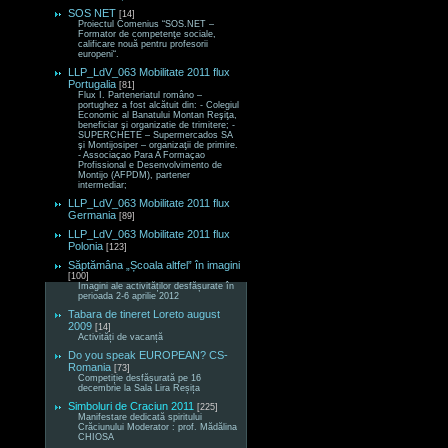
SOS NET
[14]
Proiectul Comenius “SOS.NET –
Formator de competenţe sociale,
calificare nouă pentru profesorii
europeni“.
LLP_LdV_063 Mobilitate 2011 flux
Portugalia
[81]
Flux I. Parteneriatul româno –
portughez a fost alcătuit din: - Colegiul
Economic al Banatului Montan Reşiţa,
beneficiar şi organizatie de trimitere; -
SUPERCHETE – Supermercados SA
şi Montijosiper – organizaţii de primire.
- Associaçao Para A Formaçao
Profissional e Desenvolvimento de
Montijo (AFPDM), partener
intermediar;
LLP_LdV_063 Mobilitate 2011 flux
Germania
[89]
LLP_LdV_063 Mobilitate 2011 flux
Polonia
[123]
Săptămâna „Școala altfel” în imagini
[100]
Imagini ale activităților desfășurate în
perioada 2-6 aprilie 2012
Tabara de tineret Loreto august
2009
[14]
Activități de vacanță
Do you speak EUROPEAN? CS-
Romania
[73]
Competiție desfășurată pe 16
decembrie la Sala Lira Reșița
Simboluri de Craciun 2011
[225]
Manifestare dedicată spiritului
Crăciunului Moderator : prof. Mădălina
CHIOSA