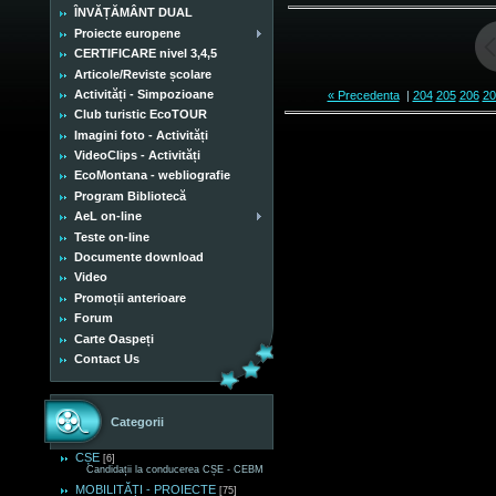
ÎNVĂȚĂMÂNT DUAL
Proiecte europene
CERTIFICARE nivel 3,4,5
Articole/Reviste școlare
Activități - Simpozioane
« Precedenta
|
204
205
206
20
Club turistic EcoTOUR
Imagini foto - Activități
VideoClips - Activități
EcoMontana - webliografie
Program Bibliotecă
AeL on-line
Teste on-line
Documente download
Video
Promoții anterioare
Forum
Carte Oaspeți
Contact Us
Categorii
CȘE
[6]
Candidații la conducerea CȘE - CEBM
MOBILITĂȚI - PROIECTE
[75]