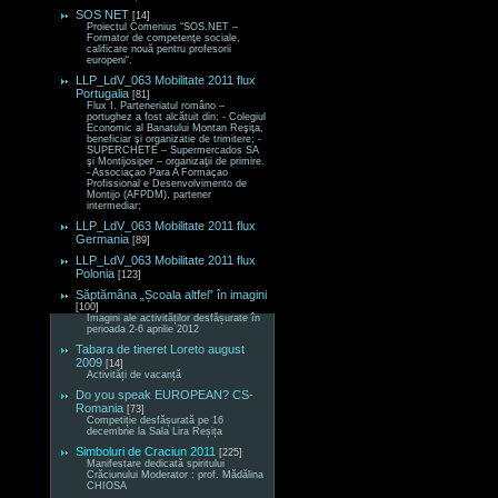
SOS NET
[14]
Proiectul Comenius “SOS.NET –
Formator de competenţe sociale,
calificare nouă pentru profesorii
europeni“.
LLP_LdV_063 Mobilitate 2011 flux
Portugalia
[81]
Flux I. Parteneriatul româno –
portughez a fost alcătuit din: - Colegiul
Economic al Banatului Montan Reşiţa,
beneficiar şi organizatie de trimitere; -
SUPERCHETE – Supermercados SA
şi Montijosiper – organizaţii de primire.
- Associaçao Para A Formaçao
Profissional e Desenvolvimento de
Montijo (AFPDM), partener
intermediar;
LLP_LdV_063 Mobilitate 2011 flux
Germania
[89]
LLP_LdV_063 Mobilitate 2011 flux
Polonia
[123]
Săptămâna „Școala altfel” în imagini
[100]
Imagini ale activităților desfășurate în
perioada 2-6 aprilie 2012
Tabara de tineret Loreto august
2009
[14]
Activități de vacanță
Do you speak EUROPEAN? CS-
Romania
[73]
Competiție desfășurată pe 16
decembrie la Sala Lira Reșița
Simboluri de Craciun 2011
[225]
Manifestare dedicată spiritului
Crăciunului Moderator : prof. Mădălina
CHIOSA