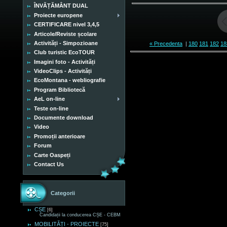
ÎNVĂȚĂMÂNT DUAL
Proiecte europene
CERTIFICARE nivel 3,4,5
Articole/Reviste școlare
Activități - Simpozioane
« Precedenta
|
180
181
182
18
Club turistic EcoTOUR
Imagini foto - Activități
VideoClips - Activități
EcoMontana - webliografie
Program Bibliotecă
AeL on-line
Teste on-line
Documente download
Video
Promoții anterioare
Forum
Carte Oaspeți
Contact Us
Categorii
CȘE
[6]
Candidații la conducerea CȘE - CEBM
MOBILITĂȚI - PROIECTE
[75]