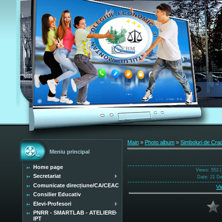
Main
»
Photo album
»
Simboluri de Cra
Meniu principal
Home page
Views
: 552 
Secretariat
Date
: 21 D
Comunicate direcțiune/CA/CEAC
Vi
Consilier Educativ
Elevi-Profesori
PNRR - SMARTLAB - ATELIERE
IPT