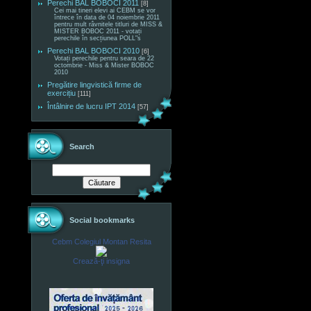
Perechi BAL BOBOCI 2011
[8]
Cei mai tineri elevi ai CEBM se vor
întrece în data de 04 noiembrie 2011
pentru mult râvnitele titluri de MISS &
MISTER BOBOC 2011 - votați
perechile în secțiunea POLL"s
Perechi BAL BOBOCI 2010
[6]
Votați perechile pentru seara de 22
octombrie - Miss & Mister BOBOC
2010
Pregătire lingvistică firme de
exercițiu
[111]
Întâlnire de lucru IPT 2014
[57]
Search
Social bookmarks
Cebm Colegiul Montan Resita
Crează-ţi insigna