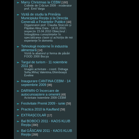
Marry Christmas la CEBM
[160]
Colinde de Crăciun 2009 - moderator
prof. Emil Varga
Vizită de studiu la Primăria
Municipiului Reșița și la Direcția
Generală a Finanțelor Publice
[44]
Organizatori prof. Claudia Stoiconi și
Păpălan Alina Data : 14.01.2010,
respectiv 15.04.2010 Obiectivul :
îmbogățirea cunoștiințelor în
specializarea clasei și achiziția de noi
experiențe în domeniu
Tehnologii moderne în industria
alimentară
[14]
Vizită la abatorul și ferma de păsări
FOOD 2000 Bocșa
Targul de turism - 11 noiembrie
2011
[9]
Imagini activitate - coord. Didraga
Sofia,Mihuț Valentina,Ghimboașă
Eveline
Inaugurare CANTINA CEBM - 14
septembrie 2009
[96]
DARWIN-O încercare de
autocunoaștere a omenirii
[49]
Activitate noiembrie 2009 CEBM
Festivitate Premii 2009 - iunie
[59]
Practica 2010 la Kaufland
[59]
EXTRAȘCOLAR
[17]
Bal BOBOCI 2011 - KAOS KLUB
Reșița
[390]
Bal GÂSCANI 2011 - KAOS KLUB
Reșița
[268]