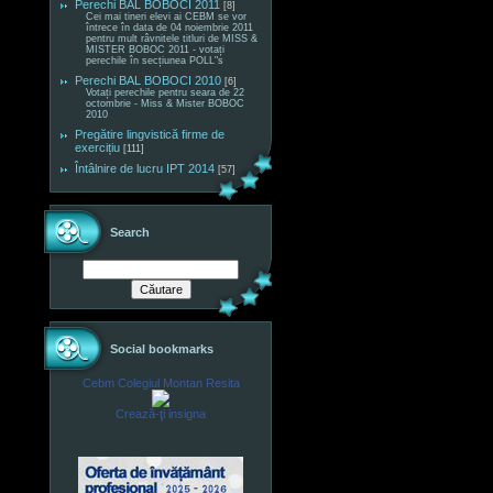
Perechi BAL BOBOCI 2011
[8]
Cei mai tineri elevi ai CEBM se vor
întrece în data de 04 noiembrie 2011
pentru mult râvnitele titluri de MISS &
MISTER BOBOC 2011 - votați
perechile în secțiunea POLL"s
Perechi BAL BOBOCI 2010
[6]
Votați perechile pentru seara de 22
octombrie - Miss & Mister BOBOC
2010
Pregătire lingvistică firme de
exercițiu
[111]
Întâlnire de lucru IPT 2014
[57]
Search
Social bookmarks
Cebm Colegiul Montan Resita
Crează-ţi insigna