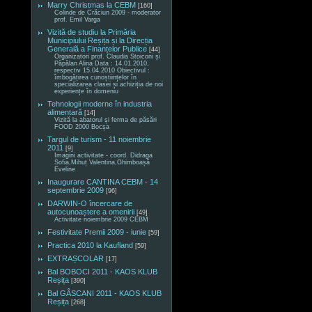
Marry Christmas la CEBM
[160]
Colinde de Crăciun 2009 - moderator
prof. Emil Varga
Vizită de studiu la Primăria
Municipiului Reșița și la Direcția
Generală a Finanțelor Publice
[44]
Organizatori prof. Claudia Stoiconi și
Păpălan Alina Data : 14.01.2010,
respectiv 15.04.2010 Obiectivul :
îmbogățirea cunoștiințelor în
specializarea clasei și achiziția de noi
experiențe în domeniu
Tehnologii moderne în industria
alimentară
[14]
Vizită la abatorul și ferma de păsări
FOOD 2000 Bocșa
Targul de turism - 11 noiembrie
2011
[9]
Imagini activitate - coord. Didraga
Sofia,Mihuț Valentina,Ghimboașă
Eveline
Inaugurare CANTINA CEBM - 14
septembrie 2009
[96]
DARWIN-O încercare de
autocunoaștere a omenirii
[49]
Activitate noiembrie 2009 CEBM
Festivitate Premii 2009 - iunie
[59]
Practica 2010 la Kaufland
[59]
EXTRAȘCOLAR
[17]
Bal BOBOCI 2011 - KAOS KLUB
Reșița
[390]
Bal GÂSCANI 2011 - KAOS KLUB
Reșița
[268]