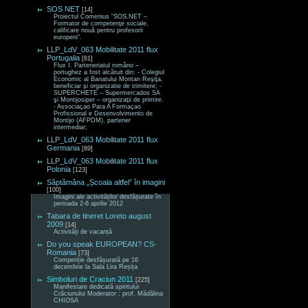
SOS NET
[14]
Proiectul Comenius “SOS.NET –
Formator de competenţe sociale,
calificare nouă pentru profesorii
europeni“.
LLP_LdV_063 Mobilitate 2011 flux
Portugalia
[81]
Flux I. Parteneriatul româno –
portughez a fost alcătuit din: - Colegiul
Economic al Banatului Montan Reşiţa,
beneficiar şi organizatie de trimitere; -
SUPERCHETE – Supermercados SA
şi Montijosiper – organizaţii de primire.
- Associaçao Para A Formaçao
Profissional e Desenvolvimento de
Montijo (AFPDM), partener
intermediar;
LLP_LdV_063 Mobilitate 2011 flux
Germania
[89]
LLP_LdV_063 Mobilitate 2011 flux
Polonia
[123]
Săptămâna „Școala altfel” în imagini
[100]
Imagini ale activităților desfășurate în
perioada 2-6 aprilie 2012
Tabara de tineret Loreto august
2009
[14]
Activități de vacanță
Do you speak EUROPEAN? CS-
Romania
[73]
Competiție desfășurată pe 16
decembrie la Sala Lira Reșița
Simboluri de Craciun 2011
[225]
Manifestare dedicată spiritului
Crăciunului Moderator : prof. Mădălina
CHIOSA