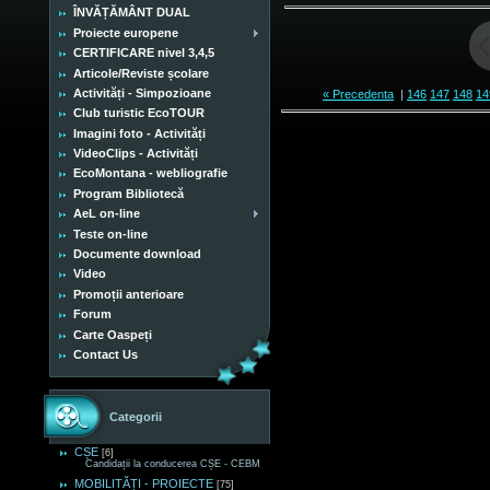
ÎNVĂȚĂMÂNT DUAL
Proiecte europene
CERTIFICARE nivel 3,4,5
Articole/Reviste școlare
Activități - Simpozioane
« Precedenta
|
146
147
148
14
Club turistic EcoTOUR
Imagini foto - Activități
VideoClips - Activități
EcoMontana - webliografie
Program Bibliotecă
AeL on-line
Teste on-line
Documente download
Video
Promoții anterioare
Forum
Carte Oaspeți
Contact Us
Categorii
CȘE
[6]
Candidații la conducerea CȘE - CEBM
MOBILITĂȚI - PROIECTE
[75]