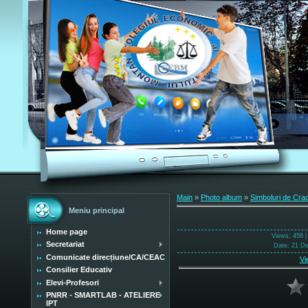
Main
»
Photo album
»
Simboluri de Cra
Meniu principal
Home page
Views
: 456 
Secretariat
Date
: 21 D
Comunicate direcțiune/CA/CEAC
Vi
Consilier Educativ
Elevi-Profesori
PNRR - SMARTLAB - ATELIERE
IPT