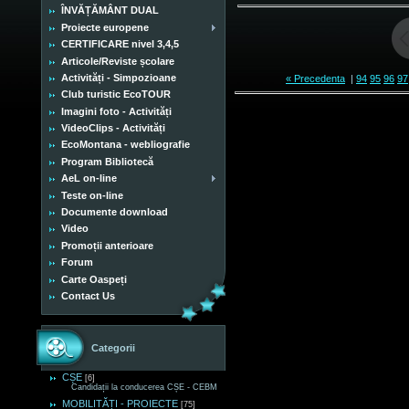
ÎNVĂȚĂMÂNT DUAL
Proiecte europene
CERTIFICARE nivel 3,4,5
Articole/Reviste școlare
Activități - Simpozioane
« Precedenta
|
94
95
96
97
Club turistic EcoTOUR
Imagini foto - Activități
VideoClips - Activități
EcoMontana - webliografie
Program Bibliotecă
AeL on-line
Teste on-line
Documente download
Video
Promoții anterioare
Forum
Carte Oaspeți
Contact Us
Categorii
CȘE
[6]
Candidații la conducerea CȘE - CEBM
MOBILITĂȚI - PROIECTE
[75]