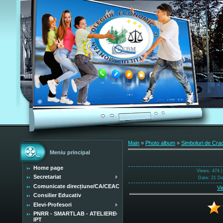
Main
»
Photo album
»
Simboluri de Cra
Meniu principal
Home page
Views
: 474 
Secretariat
Date
: 21 D
Comunicate direcțiune/CA/CEAC
Vi
Consilier Educativ
Elevi-Profesori
PNRR - SMARTLAB - ATELIERE
IPT