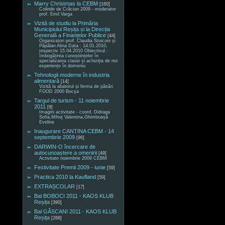
Marry Christmas la CEBM
[160]
Colinde de Crăciun 2009 - moderator
prof. Emil Varga
Vizită de studiu la Primăria
Municipiului Reșița și la Direcția
Generală a Finanțelor Publice
[44]
Organizatori prof. Claudia Stoiconi și
Păpălan Alina Data : 14.01.2010,
respectiv 15.04.2010 Obiectivul :
îmbogățirea cunoștiințelor în
specializarea clasei și achiziția de noi
experiențe în domeniu
Tehnologii moderne în industria
alimentară
[14]
Vizită la abatorul și ferma de păsări
FOOD 2000 Bocșa
Targul de turism - 11 noiembrie
2011
[9]
Imagini activitate - coord. Didraga
Sofia,Mihuț Valentina,Ghimboașă
Eveline
Inaugurare CANTINA CEBM - 14
septembrie 2009
[96]
DARWIN-O încercare de
autocunoaștere a omenirii
[49]
Activitate noiembrie 2009 CEBM
Festivitate Premii 2009 - iunie
[59]
Practica 2010 la Kaufland
[59]
EXTRAȘCOLAR
[17]
Bal BOBOCI 2011 - KAOS KLUB
Reșița
[390]
Bal GÂSCANI 2011 - KAOS KLUB
Reșița
[268]