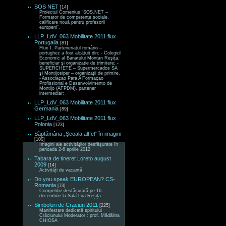
SOS NET
[14]
Proiectul Comenius “SOS.NET –
Formator de competenţe sociale,
calificare nouă pentru profesorii
europeni“.
LLP_LdV_063 Mobilitate 2011 flux
Portugalia
[81]
Flux I. Parteneriatul româno –
portughez a fost alcătuit din: - Colegiul
Economic al Banatului Montan Reşiţa,
beneficiar şi organizatie de trimitere; -
SUPERCHETE – Supermercados SA
şi Montijosiper – organizaţii de primire.
- Associaçao Para A Formaçao
Profissional e Desenvolvimento de
Montijo (AFPDM), partener
intermediar;
LLP_LdV_063 Mobilitate 2011 flux
Germania
[89]
LLP_LdV_063 Mobilitate 2011 flux
Polonia
[123]
Săptămâna „Școala altfel” în imagini
[100]
Imagini ale activităților desfășurate în
perioada 2-6 aprilie 2012
Tabara de tineret Loreto august
2009
[14]
Activități de vacanță
Do you speak EUROPEAN? CS-
Romania
[73]
Competiție desfășurată pe 16
decembrie la Sala Lira Reșița
Simboluri de Craciun 2011
[225]
Manifestare dedicată spiritului
Crăciunului Moderator : prof. Mădălina
CHIOSA