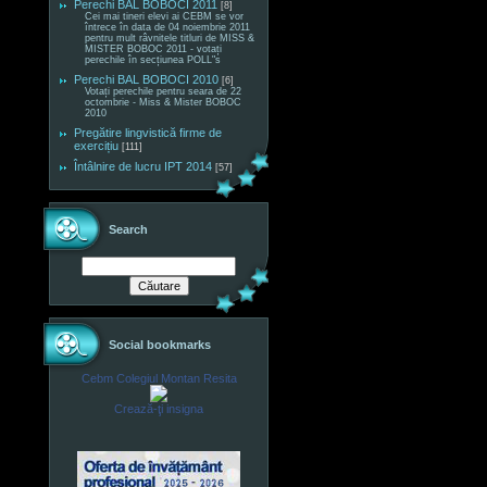
Perechi BAL BOBOCI 2011
[8]
Cei mai tineri elevi ai CEBM se vor
întrece în data de 04 noiembrie 2011
pentru mult râvnitele titluri de MISS &
MISTER BOBOC 2011 - votați
perechile în secțiunea POLL"s
Perechi BAL BOBOCI 2010
[6]
Votați perechile pentru seara de 22
octombrie - Miss & Mister BOBOC
2010
Pregătire lingvistică firme de
exercițiu
[111]
Întâlnire de lucru IPT 2014
[57]
Search
Social bookmarks
Cebm Colegiul Montan Resita
Crează-ţi insigna