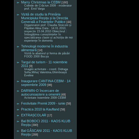
Marry Christmas la CEBM
[160]
Colinde de Crăciun 2009 - moderator
prof. Emil Varga
Vizită de studiu la Primăria
Municipiului Reșița și la Direcția
Generală a Finanțelor Publice
[44]
Organizatori prof. Claudia Stoiconi și
Păpălan Alina Data : 14.01.2010,
respectiv 15.04.2010 Obiectivul :
îmbogățirea cunoștiințelor în
specializarea clasei și achiziția de noi
experiențe în domeniu
Tehnologii moderne în industria
alimentară
[14]
Vizită la abatorul și ferma de păsări
FOOD 2000 Bocșa
Targul de turism - 11 noiembrie
2011
[9]
Imagini activitate - coord. Didraga
Sofia,Mihuț Valentina,Ghimboașă
Eveline
Inaugurare CANTINA CEBM - 14
septembrie 2009
[96]
DARWIN-O încercare de
autocunoaștere a omenirii
[49]
Activitate noiembrie 2009 CEBM
Festivitate Premii 2009 - iunie
[59]
Practica 2010 la Kaufland
[59]
EXTRAȘCOLAR
[17]
Bal BOBOCI 2011 - KAOS KLUB
Reșița
[390]
Bal GÂSCANI 2011 - KAOS KLUB
Reșița
[268]