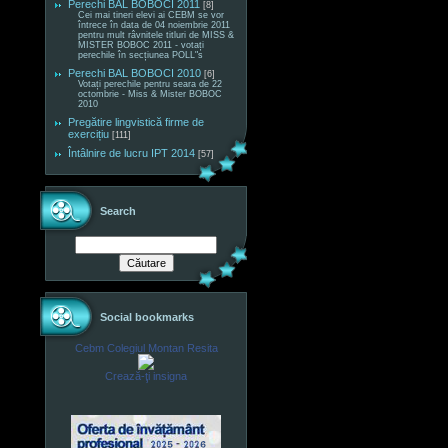
Perechi BAL BOBOCI 2011
[8]
Cei mai tineri elevi ai CEBM se vor
întrece în data de 04 noiembrie 2011
pentru mult râvnitele titluri de MISS &
MISTER BOBOC 2011 - votați
perechile în secțiunea POLL"s
Perechi BAL BOBOCI 2010
[6]
Votați perechile pentru seara de 22
octombrie - Miss & Mister BOBOC
2010
Pregătire lingvistică firme de
exercițiu
[111]
Întâlnire de lucru IPT 2014
[57]
Search
Social bookmarks
Cebm Colegiul Montan Resita
Crează-ţi insigna