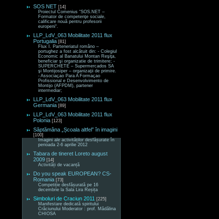
SOS NET
[14]
Proiectul Comenius “SOS.NET –
Formator de competenţe sociale,
calificare nouă pentru profesorii
europeni“.
LLP_LdV_063 Mobilitate 2011 flux
Portugalia
[81]
Flux I. Parteneriatul româno –
portughez a fost alcătuit din: - Colegiul
Economic al Banatului Montan Reşiţa,
beneficiar şi organizatie de trimitere; -
SUPERCHETE – Supermercados SA
şi Montijosiper – organizaţii de primire.
- Associaçao Para A Formaçao
Profissional e Desenvolvimento de
Montijo (AFPDM), partener
intermediar;
LLP_LdV_063 Mobilitate 2011 flux
Germania
[89]
LLP_LdV_063 Mobilitate 2011 flux
Polonia
[123]
Săptămâna „Școala altfel” în imagini
[100]
Imagini ale activităților desfășurate în
perioada 2-6 aprilie 2012
Tabara de tineret Loreto august
2009
[14]
Activități de vacanță
Do you speak EUROPEAN? CS-
Romania
[73]
Competiție desfășurată pe 16
decembrie la Sala Lira Reșița
Simboluri de Craciun 2011
[225]
Manifestare dedicată spiritului
Crăciunului Moderator : prof. Mădălina
CHIOSA