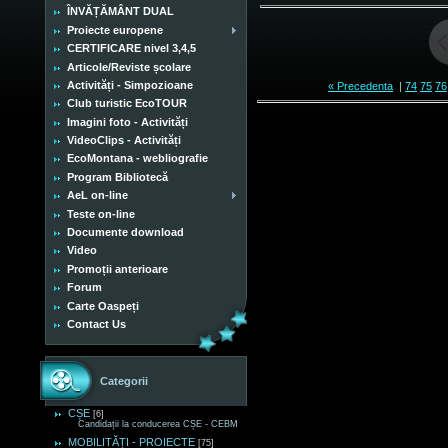
ÎNVĂȚĂMÂNT DUAL
Proiecte europene
CERTIFICARE nivel 3,4,5
Articole/Reviste școlare
Activități - Simpozioane
« Precedenta
|
74
75
76
Club turistic EcoTOUR
Imagini foto - Activități
VideoClips - Activități
EcoMontana - webliografie
Program Bibliotecă
AeL on-line
Teste on-line
Documente download
Video
Promoții anterioare
Forum
Carte Oaspeți
Contact Us
Categorii
CȘE
[6]
Candidații la conducerea CȘE - CEBM
MOBILITĂȚI - PROIECTE
[75]