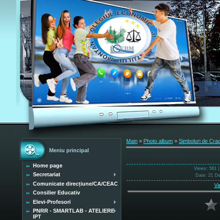
Main
»
Photo album
»
Simboluri de Cra
Meniu principal
Home page
Views
: 561 
Secretariat
Date
: 21 D
Comunicate direcțiune/CA/CEAC
Vi
Consilier Educativ
Elevi-Profesori
PNRR - SMARTLAB - ATELIERE
IPT