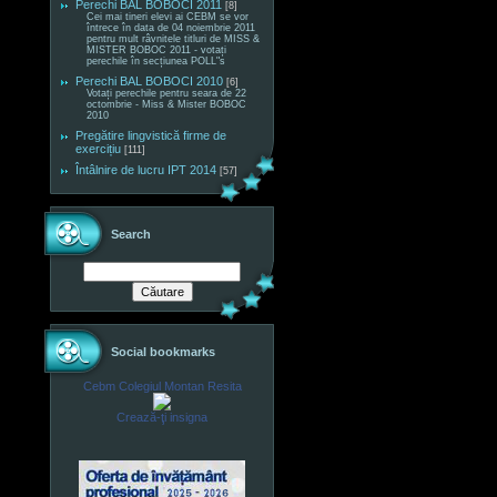
Perechi BAL BOBOCI 2011
[8]
Cei mai tineri elevi ai CEBM se vor
întrece în data de 04 noiembrie 2011
pentru mult râvnitele titluri de MISS &
MISTER BOBOC 2011 - votați
perechile în secțiunea POLL"s
Perechi BAL BOBOCI 2010
[6]
Votați perechile pentru seara de 22
octombrie - Miss & Mister BOBOC
2010
Pregătire lingvistică firme de
exercițiu
[111]
Întâlnire de lucru IPT 2014
[57]
Search
Social bookmarks
Cebm Colegiul Montan Resita
Crează-ţi insigna