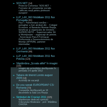
SOS NET
[14]
Proiectul Comenius “SOS.NET –
Formator de competenţe sociale,
calificare nouă pentru profesorii
europeni“.
LLP_LdV_063 Mobilitate 2011 flux
Portugalia
[81]
Flux I. Parteneriatul româno –
portughez a fost alcătuit din: - Colegiul
Economic al Banatului Montan Reşiţa,
beneficiar şi organizatie de trimitere; -
SUPERCHETE – Supermercados SA
şi Montijosiper – organizaţii de primire.
- Associaçao Para A Formaçao
Profissional e Desenvolvimento de
Montijo (AFPDM), partener
intermediar;
LLP_LdV_063 Mobilitate 2011 flux
Germania
[89]
LLP_LdV_063 Mobilitate 2011 flux
Polonia
[123]
Săptămâna „Școala altfel” în imagini
[100]
Imagini ale activităților desfășurate în
perioada 2-6 aprilie 2012
Tabara de tineret Loreto august
2009
[14]
Activități de vacanță
Do you speak EUROPEAN? CS-
Romania
[73]
Competiție desfășurată pe 16
decembrie la Sala Lira Reșița
Simboluri de Craciun 2011
[225]
Manifestare dedicată spiritului
Crăciunului Moderator : prof. Mădălina
CHIOSA