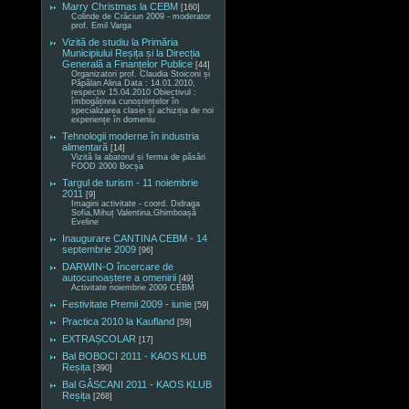
Marry Christmas la CEBM
[160]
Colinde de Crăciun 2009 - moderator
prof. Emil Varga
Vizită de studiu la Primăria
Municipiului Reșița și la Direcția
Generală a Finanțelor Publice
[44]
Organizatori prof. Claudia Stoiconi și
Păpălan Alina Data : 14.01.2010,
respectiv 15.04.2010 Obiectivul :
îmbogățirea cunoștiințelor în
specializarea clasei și achiziția de noi
experiențe în domeniu
Tehnologii moderne în industria
alimentară
[14]
Vizită la abatorul și ferma de păsări
FOOD 2000 Bocșa
Targul de turism - 11 noiembrie
2011
[9]
Imagini activitate - coord. Didraga
Sofia,Mihuț Valentina,Ghimboașă
Eveline
Inaugurare CANTINA CEBM - 14
septembrie 2009
[96]
DARWIN-O încercare de
autocunoaștere a omenirii
[49]
Activitate noiembrie 2009 CEBM
Festivitate Premii 2009 - iunie
[59]
Practica 2010 la Kaufland
[59]
EXTRAȘCOLAR
[17]
Bal BOBOCI 2011 - KAOS KLUB
Reșița
[390]
Bal GÂSCANI 2011 - KAOS KLUB
Reșița
[268]