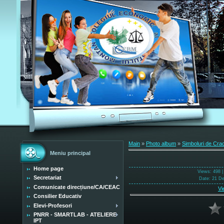
Main
»
Photo album
»
Simboluri de Cra
Meniu principal
Home page
Views
: 498 
Secretariat
Date
: 21 D
Comunicate direcțiune/CA/CEAC
Vi
Consilier Educativ
Elevi-Profesori
PNRR - SMARTLAB - ATELIERE
IPT