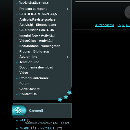
ÎNVĂȚĂMÂNT DUAL
Proiecte europene
CERTIFICARE nivel 3,4,5
Articole/Reviste școlare
Activități - Simpozioane
« Precedenta
|
65
66
67
Club turistic EcoTOUR
Imagini foto - Activități
VideoClips - Activități
EcoMontana - webliografie
Program Bibliotecă
AeL on-line
Teste on-line
Documente download
Video
Promoții anterioare
Forum
Carte Oaspeți
Contact Us
Categorii
CȘE
[6]
Candidații la conducerea CȘE - CEBM
MOBILITĂȚI - PROIECTE
[75]