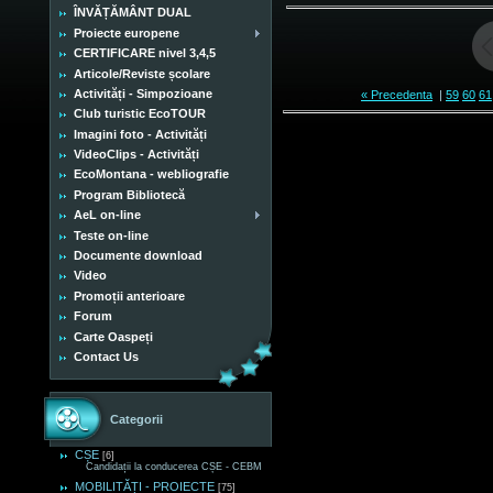
ÎNVĂȚĂMÂNT DUAL
Proiecte europene
CERTIFICARE nivel 3,4,5
Articole/Reviste școlare
Activități - Simpozioane
« Precedenta
|
59
60
61
Club turistic EcoTOUR
Imagini foto - Activități
VideoClips - Activități
EcoMontana - webliografie
Program Bibliotecă
AeL on-line
Teste on-line
Documente download
Video
Promoții anterioare
Forum
Carte Oaspeți
Contact Us
Categorii
CȘE
[6]
Candidații la conducerea CȘE - CEBM
MOBILITĂȚI - PROIECTE
[75]