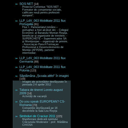
SOS NET
[14]
Proiectul Comenius “SOS.NET –
Formator de competenţe sociale,
calificare nouă pentru profesorii
europeni“.
LLP_LdV_063 Mobilitate 2011 flux
Portugalia
[81]
Flux I. Parteneriatul româno –
portughez a fost alcătuit din: - Colegiul
Economic al Banatului Montan Reşiţa,
beneficiar şi organizatie de trimitere; -
SUPERCHETE – Supermercados SA
şi Montijosiper – organizaţii de primire.
- Associaçao Para A Formaçao
Profissional e Desenvolvimento de
Montijo (AFPDM), partener
intermediar;
LLP_LdV_063 Mobilitate 2011 flux
Germania
[89]
LLP_LdV_063 Mobilitate 2011 flux
Polonia
[123]
Săptămâna „Școala altfel” în imagini
[100]
Imagini ale activităților desfășurate în
perioada 2-6 aprilie 2012
Tabara de tineret Loreto august
2009
[14]
Activități de vacanță
Do you speak EUROPEAN? CS-
Romania
[73]
Competiție desfășurată pe 16
decembrie la Sala Lira Reșița
Simboluri de Craciun 2011
[225]
Manifestare dedicată spiritului
Crăciunului Moderator : prof. Mădălina
CHIOSA