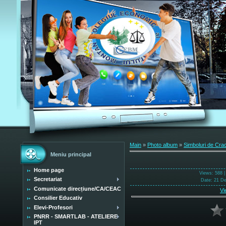
Main
»
Photo album
»
Simboluri de Cra
Meniu principal
Home page
Views
: 588 
Secretariat
Date
: 21 D
Comunicate direcțiune/CA/CEAC
Vi
Consilier Educativ
Elevi-Profesori
PNRR - SMARTLAB - ATELIERE
IPT