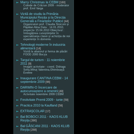
Marry Christmas la CEBM
[160]
Colinde de Crăciun 2009 - moderator
prof. Emil Varga
Vizită de studiu la Primăria
Municipiului Reșița și la Direcția
Generală a Finanțelor Publice
[44]
Organizatori prof. Claudia Stoiconi și
Păpălan Alina Data : 14.01.2010,
respectiv 15.04.2010 Obiectivul :
îmbogățirea cunoștiințelor în
specializarea clasei și achiziția de noi
experiențe în domeniu
Tehnologii moderne în industria
alimentară
[14]
Vizită la abatorul și ferma de păsări
FOOD 2000 Bocșa
Targul de turism - 11 noiembrie
2011
[9]
Imagini activitate - coord. Didraga
Sofia,Mihuț Valentina,Ghimboașă
Eveline
Inaugurare CANTINA CEBM - 14
septembrie 2009
[96]
DARWIN-O încercare de
autocunoaștere a omenirii
[49]
Activitate noiembrie 2009 CEBM
Festivitate Premii 2009 - iunie
[59]
Practica 2010 la Kaufland
[59]
EXTRAȘCOLAR
[17]
Bal BOBOCI 2011 - KAOS KLUB
Reșița
[390]
Bal GÂSCANI 2011 - KAOS KLUB
Reșița
[268]