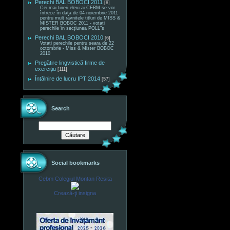
Perechi BAL BOBOCI 2011
[8]
Cei mai tineri elevi ai CEBM se vor
întrece în data de 04 noiembrie 2011
pentru mult râvnitele titluri de MISS &
MISTER BOBOC 2011 - votați
perechile în secțiunea POLL"s
Perechi BAL BOBOCI 2010
[6]
Votați perechile pentru seara de 22
octombrie - Miss & Mister BOBOC
2010
Pregătire lingvistică firme de
exercițiu
[111]
Întâlnire de lucru IPT 2014
[57]
Search
Social bookmarks
Cebm Colegiul Montan Resita
Crează-ţi insigna