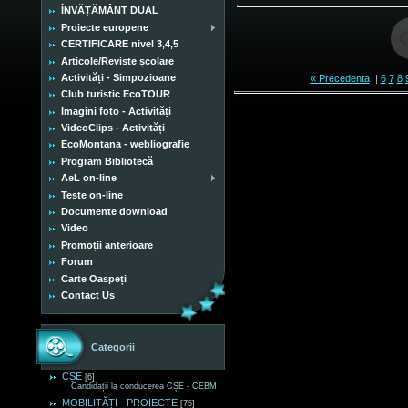
ÎNVĂȚĂMÂNT DUAL
Proiecte europene
CERTIFICARE nivel 3,4,5
Articole/Reviste școlare
Activități - Simpozioane
« Precedenta
|
6
7
8
Club turistic EcoTOUR
Imagini foto - Activități
VideoClips - Activități
EcoMontana - webliografie
Program Bibliotecă
AeL on-line
Teste on-line
Documente download
Video
Promoții anterioare
Forum
Carte Oaspeți
Contact Us
Categorii
CȘE
[6]
Candidații la conducerea CȘE - CEBM
MOBILITĂȚI - PROIECTE
[75]