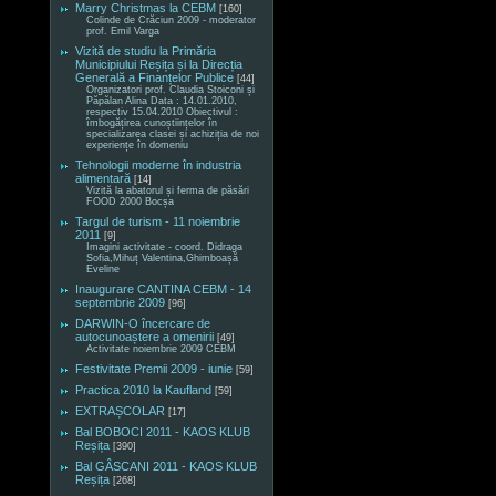
Marry Christmas la CEBM
[160]
Colinde de Crăciun 2009 - moderator
prof. Emil Varga
Vizită de studiu la Primăria
Municipiului Reșița și la Direcția
Generală a Finanțelor Publice
[44]
Organizatori prof. Claudia Stoiconi și
Păpălan Alina Data : 14.01.2010,
respectiv 15.04.2010 Obiectivul :
îmbogățirea cunoștiințelor în
specializarea clasei și achiziția de noi
experiențe în domeniu
Tehnologii moderne în industria
alimentară
[14]
Vizită la abatorul și ferma de păsări
FOOD 2000 Bocșa
Targul de turism - 11 noiembrie
2011
[9]
Imagini activitate - coord. Didraga
Sofia,Mihuț Valentina,Ghimboașă
Eveline
Inaugurare CANTINA CEBM - 14
septembrie 2009
[96]
DARWIN-O încercare de
autocunoaștere a omenirii
[49]
Activitate noiembrie 2009 CEBM
Festivitate Premii 2009 - iunie
[59]
Practica 2010 la Kaufland
[59]
EXTRAȘCOLAR
[17]
Bal BOBOCI 2011 - KAOS KLUB
Reșița
[390]
Bal GÂSCANI 2011 - KAOS KLUB
Reșița
[268]