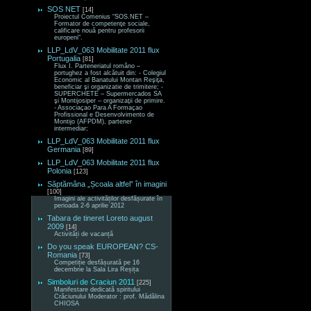
SOS NET
[14]
Proiectul Comenius “SOS.NET –
Formator de competenţe sociale,
calificare nouă pentru profesorii
europeni“.
LLP_LdV_063 Mobilitate 2011 flux
Portugalia
[81]
Flux I. Parteneriatul româno –
portughez a fost alcătuit din: - Colegiul
Economic al Banatului Montan Reşiţa,
beneficiar şi organizatie de trimitere; -
SUPERCHETE – Supermercados SA
şi Montijosiper – organizaţii de primire.
- Associaçao Para A Formaçao
Profissional e Desenvolvimento de
Montijo (AFPDM), partener
intermediar;
LLP_LdV_063 Mobilitate 2011 flux
Germania
[89]
LLP_LdV_063 Mobilitate 2011 flux
Polonia
[123]
Săptămâna „Școala altfel” în imagini
[100]
Imagini ale activităților desfășurate în
perioada 2-6 aprilie 2012
Tabara de tineret Loreto august
2009
[14]
Activități de vacanță
Do you speak EUROPEAN? CS-
Romania
[73]
Competiție desfășurată pe 16
decembrie la Sala Lira Reșița
Simboluri de Craciun 2011
[225]
Manifestare dedicată spiritului
Crăciunului Moderator : prof. Mădălina
CHIOSA