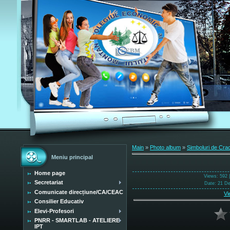
Main
»
Photo album
»
Simboluri de Cra
Meniu principal
Home page
Views
: 592 
Secretariat
Date
: 21 D
Comunicate direcțiune/CA/CEAC
Vi
Consilier Educativ
Elevi-Profesori
PNRR - SMARTLAB - ATELIERE
IPT