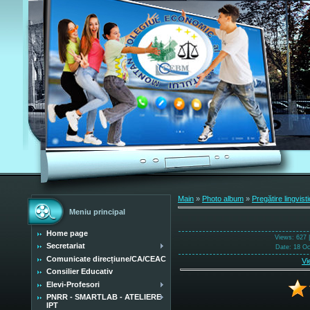
Main
»
Photo album
»
Pregătire lingvist
Meniu principal
Home page
Views
: 627 
Secretariat
Date
: 18 O
Comunicate direcțiune/CA/CEAC
Vi
Consilier Educativ
Elevi-Profesori
PNRR - SMARTLAB - ATELIERE
IPT