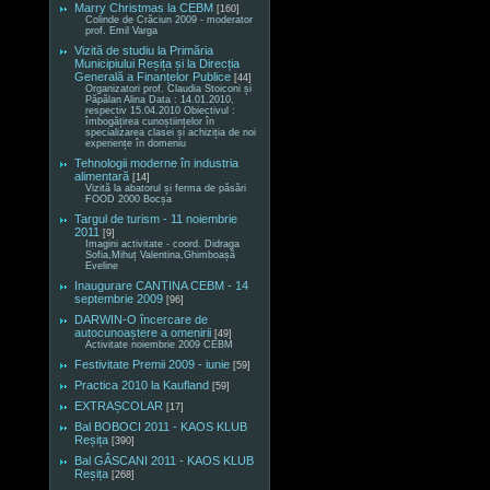
Marry Christmas la CEBM
[160]
Colinde de Crăciun 2009 - moderator
prof. Emil Varga
Vizită de studiu la Primăria
Municipiului Reșița și la Direcția
Generală a Finanțelor Publice
[44]
Organizatori prof. Claudia Stoiconi și
Păpălan Alina Data : 14.01.2010,
respectiv 15.04.2010 Obiectivul :
îmbogățirea cunoștiințelor în
specializarea clasei și achiziția de noi
experiențe în domeniu
Tehnologii moderne în industria
alimentară
[14]
Vizită la abatorul și ferma de păsări
FOOD 2000 Bocșa
Targul de turism - 11 noiembrie
2011
[9]
Imagini activitate - coord. Didraga
Sofia,Mihuț Valentina,Ghimboașă
Eveline
Inaugurare CANTINA CEBM - 14
septembrie 2009
[96]
DARWIN-O încercare de
autocunoaștere a omenirii
[49]
Activitate noiembrie 2009 CEBM
Festivitate Premii 2009 - iunie
[59]
Practica 2010 la Kaufland
[59]
EXTRAȘCOLAR
[17]
Bal BOBOCI 2011 - KAOS KLUB
Reșița
[390]
Bal GÂSCANI 2011 - KAOS KLUB
Reșița
[268]