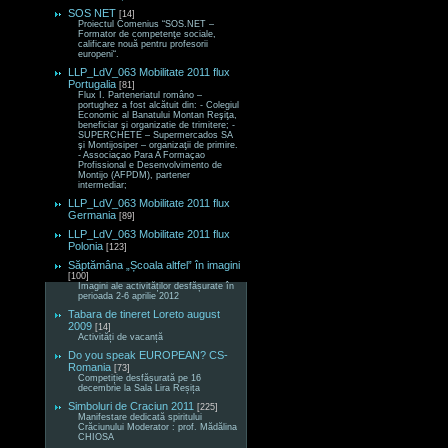
SOS NET
[14]
Proiectul Comenius “SOS.NET –
Formator de competenţe sociale,
calificare nouă pentru profesorii
europeni“.
LLP_LdV_063 Mobilitate 2011 flux
Portugalia
[81]
Flux I. Parteneriatul româno –
portughez a fost alcătuit din: - Colegiul
Economic al Banatului Montan Reşiţa,
beneficiar şi organizatie de trimitere; -
SUPERCHETE – Supermercados SA
şi Montijosiper – organizaţii de primire.
- Associaçao Para A Formaçao
Profissional e Desenvolvimento de
Montijo (AFPDM), partener
intermediar;
LLP_LdV_063 Mobilitate 2011 flux
Germania
[89]
LLP_LdV_063 Mobilitate 2011 flux
Polonia
[123]
Săptămâna „Școala altfel” în imagini
[100]
Imagini ale activităților desfășurate în
perioada 2-6 aprilie 2012
Tabara de tineret Loreto august
2009
[14]
Activități de vacanță
Do you speak EUROPEAN? CS-
Romania
[73]
Competiție desfășurată pe 16
decembrie la Sala Lira Reșița
Simboluri de Craciun 2011
[225]
Manifestare dedicată spiritului
Crăciunului Moderator : prof. Mădălina
CHIOSA