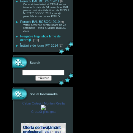
Perechi BAL BOBOCI 2011
[8]
Cei mai tineri elevi ai CEBM se vor
întrece în data de 04 noiembrie 2011
pentru mult râvnitele titluri de MISS &
MISTER BOBOC 2011 - votați
perechile în secțiunea POLL"s
Perechi BAL BOBOCI 2010
[6]
Votați perechile pentru seara de 22
octombrie - Miss & Mister BOBOC
2010
Pregătire lingvistică firme de
exercițiu
[111]
Întâlnire de lucru IPT 2014
[57]
Search
Social bookmarks
Cebm Colegiul Montan Resita
Crează-ţi insigna