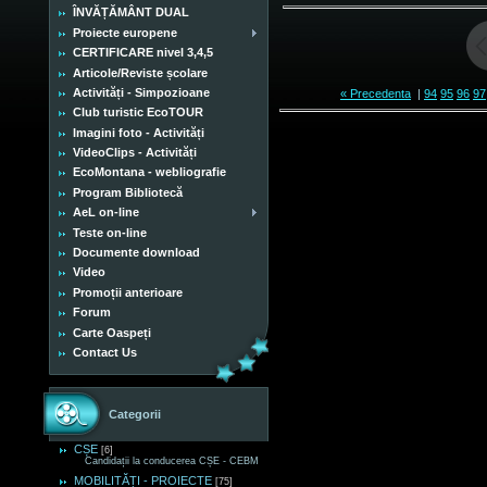
ÎNVĂȚĂMÂNT DUAL
Proiecte europene
CERTIFICARE nivel 3,4,5
Articole/Reviste școlare
Activități - Simpozioane
« Precedenta
|
94
95
96
97
Club turistic EcoTOUR
Imagini foto - Activități
VideoClips - Activități
EcoMontana - webliografie
Program Bibliotecă
AeL on-line
Teste on-line
Documente download
Video
Promoții anterioare
Forum
Carte Oaspeți
Contact Us
Categorii
CȘE
[6]
Candidații la conducerea CȘE - CEBM
MOBILITĂȚI - PROIECTE
[75]