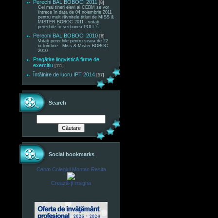
Perechi BAL BOBOCI 2011
[8]
Cei mai tineri elevi ai CEBM se vor
întrece în data de 04 noiembrie 2011
pentru mult râvnitele titluri de MISS &
MISTER BOBOC 2011 - votați
perechile în secțiunea POLL"s
Perechi BAL BOBOCI 2010
[6]
Votați perechile pentru seara de 22
octombrie - Miss & Mister BOBOC
2010
Pregătire lingvistică firme de
exercițiu
[111]
Întâlnire de lucru IPT 2014
[57]
Search
Social bookmarks
Cebm Colegiul Montan Resita
Crează-ţi insigna