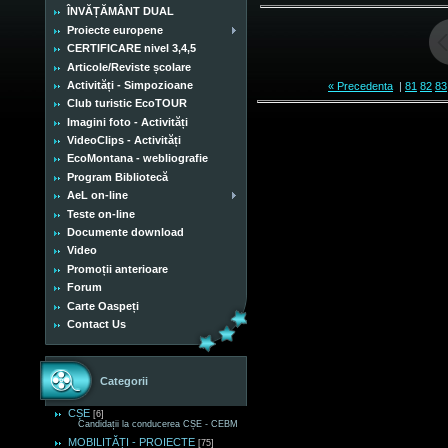
ÎNVĂȚĂMÂNT DUAL
Proiecte europene
CERTIFICARE nivel 3,4,5
Articole/Reviste școlare
Activități - Simpozioane
« Precedenta
|
81
82
83
Club turistic EcoTOUR
Imagini foto - Activități
VideoClips - Activități
EcoMontana - webliografie
Program Bibliotecă
AeL on-line
Teste on-line
Documente download
Video
Promoții anterioare
Forum
Carte Oaspeți
Contact Us
Categorii
CȘE
[6]
Candidații la conducerea CȘE - CEBM
MOBILITĂȚI - PROIECTE
[75]