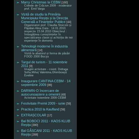
Marry Christmas la CEBM
[160]
Colinde de Crăciun 2009 - moderator
prof. Emil Varga
Vizită de studiu la Primăria
Municipiului Reșița și la Direcția
Generală a Finanțelor Publice
[44]
Organizatori prof. Claudia Stoiconi și
Păpălan Alina Data : 14.01.2010,
respectiv 15.04.2010 Obiectivul :
îmbogățirea cunoștiințelor în
specializarea clasei și achiziția de noi
experiențe în domeniu
Tehnologii moderne în industria
alimentară
[14]
Vizită la abatorul și ferma de păsări
FOOD 2000 Bocșa
Targul de turism - 11 noiembrie
2011
[9]
Imagini activitate - coord. Didraga
Sofia,Mihuț Valentina,Ghimboașă
Eveline
Inaugurare CANTINA CEBM - 14
septembrie 2009
[96]
DARWIN-O încercare de
autocunoaștere a omenirii
[49]
Activitate noiembrie 2009 CEBM
Festivitate Premii 2009 - iunie
[59]
Practica 2010 la Kaufland
[59]
EXTRAȘCOLAR
[17]
Bal BOBOCI 2011 - KAOS KLUB
Reșița
[390]
Bal GÂSCANI 2011 - KAOS KLUB
Reșița
[268]