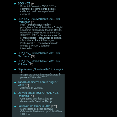
SOS NET
[14]
Proiectul Comenius “SOS.NET –
Formator de competenţe sociale,
calificare nouă pentru profesorii
europeni“.
LLP_LdV_063 Mobilitate 2011 flux
Portugalia
[81]
Flux I. Parteneriatul româno –
portughez a fost alcătuit din: - Colegiul
Economic al Banatului Montan Reşiţa,
beneficiar şi organizatie de trimitere; -
SUPERCHETE – Supermercados SA
şi Montijosiper – organizaţii de primire.
- Associaçao Para A Formaçao
Profissional e Desenvolvimento de
Montijo (AFPDM), partener
intermediar;
LLP_LdV_063 Mobilitate 2011 flux
Germania
[89]
LLP_LdV_063 Mobilitate 2011 flux
Polonia
[123]
Săptămâna „Școala altfel” în imagini
[100]
Imagini ale activităților desfășurate în
perioada 2-6 aprilie 2012
Tabara de tineret Loreto august
2009
[14]
Activități de vacanță
Do you speak EUROPEAN? CS-
Romania
[73]
Competiție desfășurată pe 16
decembrie la Sala Lira Reșița
Simboluri de Craciun 2011
[225]
Manifestare dedicată spiritului
Crăciunului Moderator : prof. Mădălina
CHIOSA