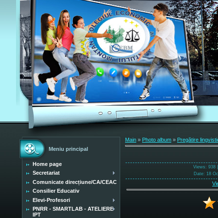
Main
»
Photo album
»
Pregătire lingvist
Meniu principal
Home page
Views
: 938 
Secretariat
Date
: 18 O
Comunicate direcțiune/CA/CEAC
Vi
Consilier Educativ
Elevi-Profesori
PNRR - SMARTLAB - ATELIERE
IPT