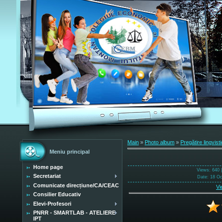
Main
»
Photo album
»
Pregătire lingvist
Meniu principal
Home page
Views
: 640 
Secretariat
Date
: 18 O
Comunicate direcțiune/CA/CEAC
Vi
Consilier Educativ
Elevi-Profesori
PNRR - SMARTLAB - ATELIERE
IPT