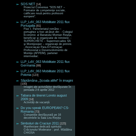
SOS NET
[14]
Proiectul Comenius “SOS.NET –
Formator de competenţe sociale,
calificare nouă pentru profesorii
europeni“.
LLP_LdV_063 Mobilitate 2011 flux
Portugalia
[81]
Flux I. Parteneriatul româno –
portughez a fost alcătuit din: - Colegiul
Economic al Banatului Montan Reşiţa,
beneficiar şi organizatie de trimitere; -
SUPERCHETE – Supermercados SA
şi Montijosiper – organizaţii de primire.
- Associaçao Para A Formaçao
Profissional e Desenvolvimento de
Montijo (AFPDM), partener
intermediar;
LLP_LdV_063 Mobilitate 2011 flux
Germania
[89]
LLP_LdV_063 Mobilitate 2011 flux
Polonia
[123]
Săptămâna „Școala altfel” în imagini
[100]
Imagini ale activităților desfășurate în
perioada 2-6 aprilie 2012
Tabara de tineret Loreto august
2009
[14]
Activități de vacanță
Do you speak EUROPEAN? CS-
Romania
[73]
Competiție desfășurată pe 16
decembrie la Sala Lira Reșița
Simboluri de Craciun 2011
[225]
Manifestare dedicată spiritului
Crăciunului Moderator : prof. Mădălina
CHIOSA