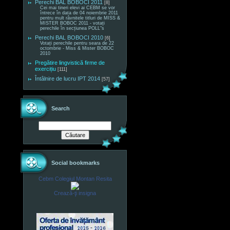
Perechi BAL BOBOCI 2011
[8]
Cei mai tineri elevi ai CEBM se vor
întrece în data de 04 noiembrie 2011
pentru mult râvnitele titluri de MISS &
MISTER BOBOC 2011 - votați
perechile în secțiunea POLL"s
Perechi BAL BOBOCI 2010
[6]
Votați perechile pentru seara de 22
octombrie - Miss & Mister BOBOC
2010
Pregătire lingvistică firme de
exercițiu
[111]
Întâlnire de lucru IPT 2014
[57]
Search
Social bookmarks
Cebm Colegiul Montan Resita
Crează-ţi insigna