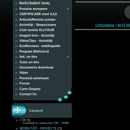
ÎNVĂȚĂMÂNT DUAL
Proiecte europene
CERTIFICARE nivel 3,4,5
Articole/Reviste școlare
Activități - Simpozioane
« Precedenta
|
66
67
68
Club turistic EcoTOUR
Imagini foto - Activități
VideoClips - Activități
EcoMontana - webliografie
Program Bibliotecă
AeL on-line
Teste on-line
Documente download
Video
Promoții anterioare
Forum
Carte Oaspeți
Contact Us
Categorii
CȘE
[6]
Candidații la conducerea CȘE - CEBM
MOBILITĂȚI - PROIECTE
[75]