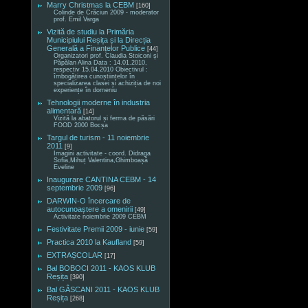
Marry Christmas la CEBM
[160]
Colinde de Crăciun 2009 - moderator
prof. Emil Varga
Vizită de studiu la Primăria
Municipiului Reșița și la Direcția
Generală a Finanțelor Publice
[44]
Organizatori prof. Claudia Stoiconi și
Păpălan Alina Data : 14.01.2010,
respectiv 15.04.2010 Obiectivul :
îmbogățirea cunoștiințelor în
specializarea clasei și achiziția de noi
experiențe în domeniu
Tehnologii moderne în industria
alimentară
[14]
Vizită la abatorul și ferma de păsări
FOOD 2000 Bocșa
Targul de turism - 11 noiembrie
2011
[9]
Imagini activitate - coord. Didraga
Sofia,Mihuț Valentina,Ghimboașă
Eveline
Inaugurare CANTINA CEBM - 14
septembrie 2009
[96]
DARWIN-O încercare de
autocunoaștere a omenirii
[49]
Activitate noiembrie 2009 CEBM
Festivitate Premii 2009 - iunie
[59]
Practica 2010 la Kaufland
[59]
EXTRAȘCOLAR
[17]
Bal BOBOCI 2011 - KAOS KLUB
Reșița
[390]
Bal GÂSCANI 2011 - KAOS KLUB
Reșița
[268]