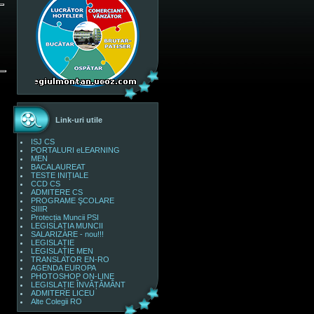
Link-uri utile
ISJ CS
PORTALURI eLEARNING
MEN
BACALAUREAT
TESTE INIȚIALE
CCD CS
ADMITERE CS
PROGRAME ŞCOLARE
SIIIR
Protecția Muncii PSI
LEGISLAȚIA MUNCII
SALARIZARE - nou!!!
LEGISLAȚIE
LEGISLAȚIE MEN
TRANSLATOR EN-RO
AGENDA EUROPA
PHOTOSHOP ON-LINE
LEGISLAȚIE ÎNVĂȚĂMÂNT
ADMITERE LICEU
Alte Colegii RO