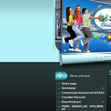
M
Meniu principal
Home page
Secretariat
Comunicate direcțiune/CA/CEAC
Consilier Educativ
Elevi-Profesori
PNRR - SMARTLAB - ATELIERE
IPT