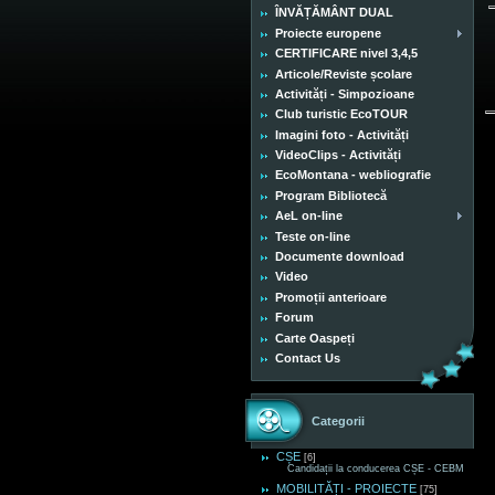
ÎNVĂȚĂMÂNT DUAL
Proiecte europene
CERTIFICARE nivel 3,4,5
Articole/Reviste școlare
Activități - Simpozioane
Club turistic EcoTOUR
Imagini foto - Activități
VideoClips - Activități
EcoMontana - webliografie
Program Bibliotecă
AeL on-line
Teste on-line
Documente download
Video
Promoții anterioare
Forum
Carte Oaspeți
Contact Us
Categorii
CȘE
[6]
Candidații la conducerea CȘE - CEBM
MOBILITĂȚI - PROIECTE
[75]