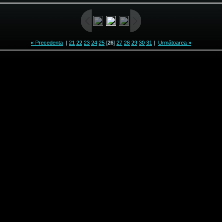
« Precedenta
|
21
22
23
24
25
[
26
]
27
28
29
30
31
|
Următoarea »