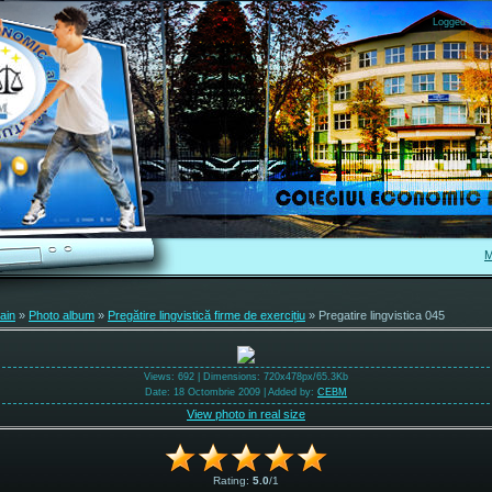
Logged in as
M
ain
»
Photo album
»
Pregătire lingvistică firme de exercițiu
» Pregatire lingvistica 045
Views
: 692 |
Dimensions
: 720x478px/65.3Kb
Date
: 18 Octombrie 2009 |
Added by
:
CEBM
View photo in real size
Rating
:
5.0
/
1