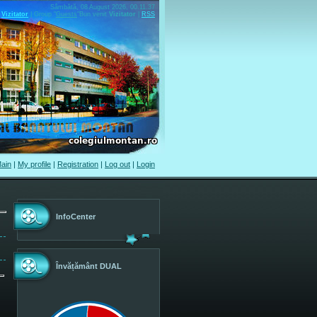
Sâmbătă, 08 August 2026, 00.11.37
Vizitator
|
Group
"
Guests
"
Bun venit
Vizitator
|
RSS
ain
|
My profile
|
Registration
|
Log out
|
Login
InfoCenter
Învățământ DUAL