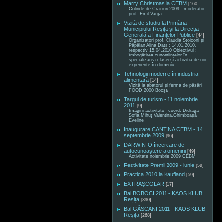
Marry Christmas la CEBM
[160]
Colinde de Crăciun 2009 - moderator
prof. Emil Varga
Vizită de studiu la Primăria
Municipiului Reșița și la Direcția
Generală a Finanțelor Publice
[44]
Organizatori prof. Claudia Stoiconi și
Păpălan Alina Data : 14.01.2010,
respectiv 15.04.2010 Obiectivul :
îmbogățirea cunoștiințelor în
specializarea clasei și achiziția de noi
experiențe în domeniu
Tehnologii moderne în industria
alimentară
[14]
Vizită la abatorul și ferma de păsări
FOOD 2000 Bocșa
Targul de turism - 11 noiembrie
2011
[9]
Imagini activitate - coord. Didraga
Sofia,Mihuț Valentina,Ghimboașă
Eveline
Inaugurare CANTINA CEBM - 14
septembrie 2009
[96]
DARWIN-O încercare de
autocunoaștere a omenirii
[49]
Activitate noiembrie 2009 CEBM
Festivitate Premii 2009 - iunie
[59]
Practica 2010 la Kaufland
[59]
EXTRAȘCOLAR
[17]
Bal BOBOCI 2011 - KAOS KLUB
Reșița
[390]
Bal GÂSCANI 2011 - KAOS KLUB
Reșița
[268]