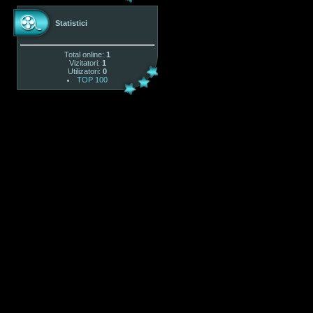
Statistici
Total online:
1
Vizitatori:
1
Utilizatori:
0
TOP 100