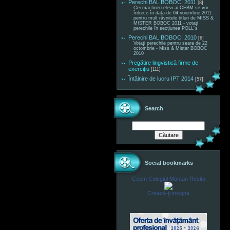
Perechi BAL BOBOCI 2011
[8]
Cei mai tineri elevi ai CEBM se vor
întrece în data de 04 noiembrie 2011
pentru mult râvnitele titluri de MISS &
MISTER BOBOC 2011 - votați
perechile în secțiunea POLL"s
Perechi BAL BOBOCI 2010
[6]
Votați perechile pentru seara de 22
octombrie - Miss & Mister BOBOC
2010
Pregătire lingvistică firme de
exercițiu
[111]
Întâlnire de lucru IPT 2014
[57]
Search
Social bookmarks
Cebm Colegiul Montan Resita
Crează-ţi insigna