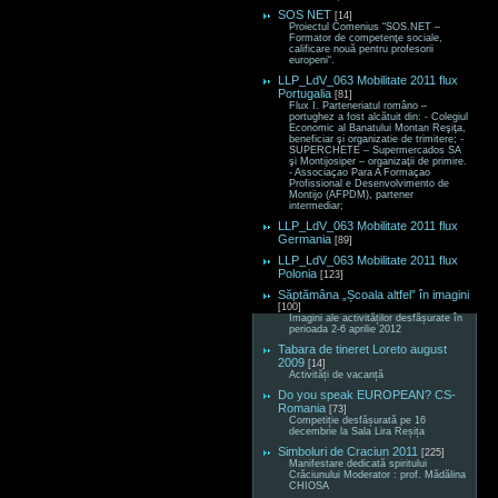
SOS NET
[14]
Proiectul Comenius “SOS.NET –
Formator de competenţe sociale,
calificare nouă pentru profesorii
europeni“.
LLP_LdV_063 Mobilitate 2011 flux
Portugalia
[81]
Flux I. Parteneriatul româno –
portughez a fost alcătuit din: - Colegiul
Economic al Banatului Montan Reşiţa,
beneficiar şi organizatie de trimitere; -
SUPERCHETE – Supermercados SA
şi Montijosiper – organizaţii de primire.
- Associaçao Para A Formaçao
Profissional e Desenvolvimento de
Montijo (AFPDM), partener
intermediar;
LLP_LdV_063 Mobilitate 2011 flux
Germania
[89]
LLP_LdV_063 Mobilitate 2011 flux
Polonia
[123]
Săptămâna „Școala altfel” în imagini
[100]
Imagini ale activităților desfășurate în
perioada 2-6 aprilie 2012
Tabara de tineret Loreto august
2009
[14]
Activități de vacanță
Do you speak EUROPEAN? CS-
Romania
[73]
Competiție desfășurată pe 16
decembrie la Sala Lira Reșița
Simboluri de Craciun 2011
[225]
Manifestare dedicată spiritului
Crăciunului Moderator : prof. Mădălina
CHIOSA