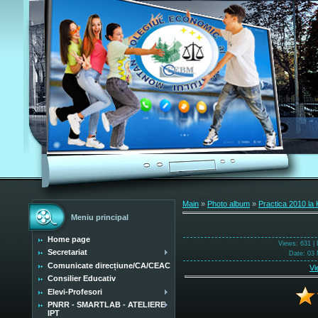
Main
»
Photo album
»
Practica 2010 la 
Meniu principal
Home page
Views
: 631 |
Secretariat
Date
: 03 
Comunicate direcțiune/CA/CEAC
Vi
Consilier Educativ
Elevi-Profesori
PNRR - SMARTLAB - ATELIERE
IPT