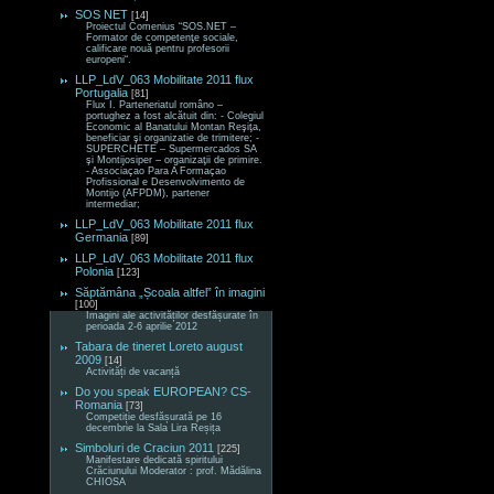
SOS NET
[14]
Proiectul Comenius “SOS.NET –
Formator de competenţe sociale,
calificare nouă pentru profesorii
europeni“.
LLP_LdV_063 Mobilitate 2011 flux
Portugalia
[81]
Flux I. Parteneriatul româno –
portughez a fost alcătuit din: - Colegiul
Economic al Banatului Montan Reşiţa,
beneficiar şi organizatie de trimitere; -
SUPERCHETE – Supermercados SA
şi Montijosiper – organizaţii de primire.
- Associaçao Para A Formaçao
Profissional e Desenvolvimento de
Montijo (AFPDM), partener
intermediar;
LLP_LdV_063 Mobilitate 2011 flux
Germania
[89]
LLP_LdV_063 Mobilitate 2011 flux
Polonia
[123]
Săptămâna „Școala altfel” în imagini
[100]
Imagini ale activităților desfășurate în
perioada 2-6 aprilie 2012
Tabara de tineret Loreto august
2009
[14]
Activități de vacanță
Do you speak EUROPEAN? CS-
Romania
[73]
Competiție desfășurată pe 16
decembrie la Sala Lira Reșița
Simboluri de Craciun 2011
[225]
Manifestare dedicată spiritului
Crăciunului Moderator : prof. Mădălina
CHIOSA