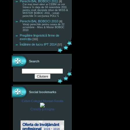
Perechi BAL BOBOCI 2011
[8]
Cei mai tineri elevi ai CEBM se vor
întrece în data de 04 noiembrie 2011
pentru mult râvnitele titluri de MISS &
MISTER BOBOC 2011 - votați
perechile în secțiunea POLL"s
Perechi BAL BOBOCI 2010
[6]
Votați perechile pentru seara de 22
octombrie - Miss & Mister BOBOC
2010
Pregătire lingvistică firme de
exercițiu
[111]
Întâlnire de lucru IPT 2014
[57]
Search
Social bookmarks
Cebm Colegiul Montan Resita
Crează-ţi insigna