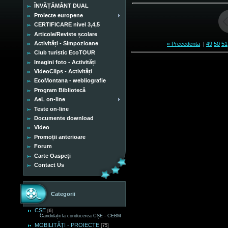
ÎNVĂȚĂMÂNT DUAL
Proiecte europene
CERTIFICARE nivel 3,4,5
Articole/Reviste școlare
Activități - Simpozioane
« Precedenta
|
49
50
51
Club turistic EcoTOUR
Imagini foto - Activități
VideoClips - Activități
EcoMontana - webliografie
Program Bibliotecă
AeL on-line
Teste on-line
Documente download
Video
Promoții anterioare
Forum
Carte Oaspeți
Contact Us
Categorii
CȘE
[6]
Candidații la conducerea CȘE - CEBM
MOBILITĂȚI - PROIECTE
[75]