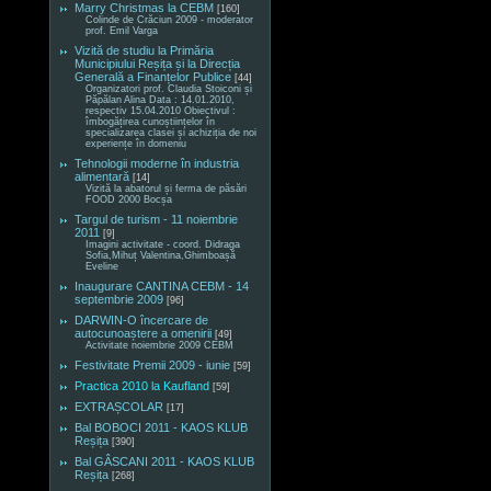
Marry Christmas la CEBM
[160]
Colinde de Crăciun 2009 - moderator
prof. Emil Varga
Vizită de studiu la Primăria
Municipiului Reșița și la Direcția
Generală a Finanțelor Publice
[44]
Organizatori prof. Claudia Stoiconi și
Păpălan Alina Data : 14.01.2010,
respectiv 15.04.2010 Obiectivul :
îmbogățirea cunoștiințelor în
specializarea clasei și achiziția de noi
experiențe în domeniu
Tehnologii moderne în industria
alimentară
[14]
Vizită la abatorul și ferma de păsări
FOOD 2000 Bocșa
Targul de turism - 11 noiembrie
2011
[9]
Imagini activitate - coord. Didraga
Sofia,Mihuț Valentina,Ghimboașă
Eveline
Inaugurare CANTINA CEBM - 14
septembrie 2009
[96]
DARWIN-O încercare de
autocunoaștere a omenirii
[49]
Activitate noiembrie 2009 CEBM
Festivitate Premii 2009 - iunie
[59]
Practica 2010 la Kaufland
[59]
EXTRAȘCOLAR
[17]
Bal BOBOCI 2011 - KAOS KLUB
Reșița
[390]
Bal GÂSCANI 2011 - KAOS KLUB
Reșița
[268]