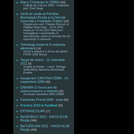
Marry Christmas la CEBM
[160]
Colinde de Crăciun 2009 - moderator
prof. Emil Varga
Vizită de studiu la Primăria
Municipiului Reșița și la Direcția
Generală a Finanțelor Publice
[44]
Organizatori prof. Claudia Stoiconi și
Păpălan Alina Data : 14.01.2010,
respectiv 15.04.2010 Obiectivul :
îmbogățirea cunoștiințelor în
specializarea clasei și achiziția de noi
experiențe în domeniu
Tehnologii moderne în industria
alimentară
[14]
Vizită la abatorul și ferma de păsări
FOOD 2000 Bocșa
Targul de turism - 11 noiembrie
2011
[9]
Imagini activitate - coord. Didraga
Sofia,Mihuț Valentina,Ghimboașă
Eveline
Inaugurare CANTINA CEBM - 14
septembrie 2009
[96]
DARWIN-O încercare de
autocunoaștere a omenirii
[49]
Activitate noiembrie 2009 CEBM
Festivitate Premii 2009 - iunie
[59]
Practica 2010 la Kaufland
[59]
EXTRAȘCOLAR
[17]
Bal BOBOCI 2011 - KAOS KLUB
Reșița
[390]
Bal GÂSCANI 2011 - KAOS KLUB
Reșița
[268]