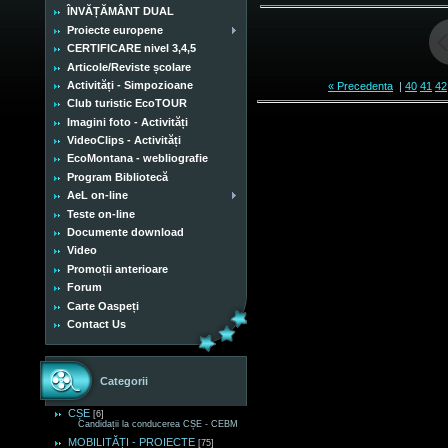
ÎNVĂȚĂMÂNT DUAL
Proiecte europene
CERTIFICARE nivel 3,4,5
Articole/Reviste școlare
Activități - Simpozioane
« Precedenta
|
40
41
42
Club turistic EcoTOUR
Imagini foto - Activități
VideoClips - Activități
EcoMontana - webliografie
Program Bibliotecă
AeL on-line
Teste on-line
Documente download
Video
Promoții anterioare
Forum
Carte Oaspeți
Contact Us
Categorii
CȘE
[6]
Candidații la conducerea CȘE - CEBM
MOBILITĂȚI - PROIECTE
[75]