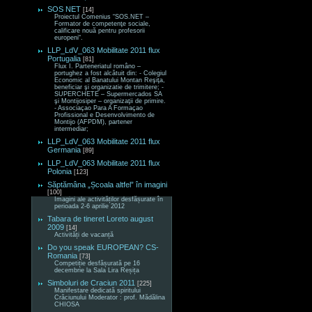
SOS NET
[14]
Proiectul Comenius “SOS.NET –
Formator de competenţe sociale,
calificare nouă pentru profesorii
europeni“.
LLP_LdV_063 Mobilitate 2011 flux
Portugalia
[81]
Flux I. Parteneriatul româno –
portughez a fost alcătuit din: - Colegiul
Economic al Banatului Montan Reşiţa,
beneficiar şi organizatie de trimitere; -
SUPERCHETE – Supermercados SA
şi Montijosiper – organizaţii de primire.
- Associaçao Para A Formaçao
Profissional e Desenvolvimento de
Montijo (AFPDM), partener
intermediar;
LLP_LdV_063 Mobilitate 2011 flux
Germania
[89]
LLP_LdV_063 Mobilitate 2011 flux
Polonia
[123]
Săptămâna „Școala altfel” în imagini
[100]
Imagini ale activităților desfășurate în
perioada 2-6 aprilie 2012
Tabara de tineret Loreto august
2009
[14]
Activități de vacanță
Do you speak EUROPEAN? CS-
Romania
[73]
Competiție desfășurată pe 16
decembrie la Sala Lira Reșița
Simboluri de Craciun 2011
[225]
Manifestare dedicată spiritului
Crăciunului Moderator : prof. Mădălina
CHIOSA