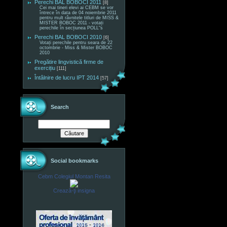
Perechi BAL BOBOCI 2011
[8]
Cei mai tineri elevi ai CEBM se vor
întrece în data de 04 noiembrie 2011
pentru mult râvnitele titluri de MISS &
MISTER BOBOC 2011 - votați
perechile în secțiunea POLL"s
Perechi BAL BOBOCI 2010
[6]
Votați perechile pentru seara de 22
octombrie - Miss & Mister BOBOC
2010
Pregătire lingvistică firme de
exercițiu
[111]
Întâlnire de lucru IPT 2014
[57]
Search
Social bookmarks
Cebm Colegiul Montan Resita
Crează-ţi insigna