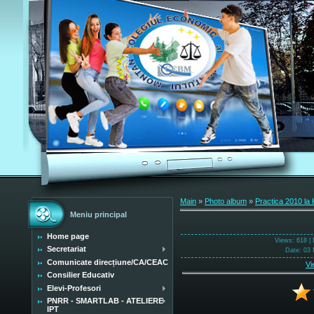
Main
»
Photo album
»
Practica 2010 la 
Meniu principal
Home page
Views
: 618 |
Secretariat
Date
: 03 
Comunicate direcțiune/CA/CEAC
Vi
Consilier Educativ
Elevi-Profesori
PNRR - SMARTLAB - ATELIERE
IPT