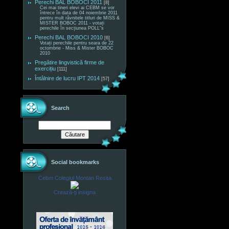
Perechi BAL BOBOCI 2011
[8]
Cei mai tineri elevi ai CEBM se vor
întrece în data de 04 noiembrie 2011
pentru mult râvnitele titluri de MISS &
MISTER BOBOC 2011 - votați
perechile în secțiunea POLL"s
Perechi BAL BOBOCI 2010
[6]
Votați perechile pentru seara de 22
octombrie - Miss & Mister BOBOC
2010
Pregătire lingvistică firme de
exercițiu
[111]
Întâlnire de lucru IPT 2014
[57]
Search
Social bookmarks
Cebm Colegiul Montan Resita
Crează-ţi insigna