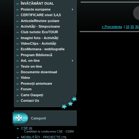
ÎNVĂȚĂMÂNT DUAL
Proiecte europene
CERTIFICARE nivel 3,4,5
Articole/Reviste școlare
Activități - Simpozioane
« Precedenta
|
34
35
36
Club turistic EcoTOUR
Imagini foto - Activități
VideoClips - Activități
EcoMontana - webliografie
Program Bibliotecă
AeL on-line
Teste on-line
Documente download
Video
Promoții anterioare
Forum
Carte Oaspeți
Contact Us
Categorii
CȘE
[6]
Candidații la conducerea CȘE - CEBM
MOBILITĂȚI - PROIECTE
[75]