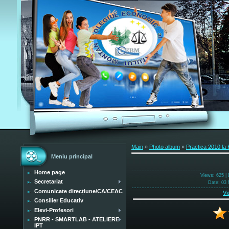
Main
»
Photo album
»
Practica 2010 la 
Meniu principal
Home page
Views
: 625 |
Secretariat
Date
: 03 
Comunicate direcțiune/CA/CEAC
Vi
Consilier Educativ
Elevi-Profesori
PNRR - SMARTLAB - ATELIERE
IPT