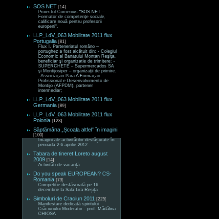
SOS NET
[14]
Proiectul Comenius “SOS.NET –
Formator de competenţe sociale,
calificare nouă pentru profesorii
europeni“.
LLP_LdV_063 Mobilitate 2011 flux
Portugalia
[81]
Flux I. Parteneriatul româno –
portughez a fost alcătuit din: - Colegiul
Economic al Banatului Montan Reşiţa,
beneficiar şi organizatie de trimitere; -
SUPERCHETE – Supermercados SA
şi Montijosiper – organizaţii de primire.
- Associaçao Para A Formaçao
Profissional e Desenvolvimento de
Montijo (AFPDM), partener
intermediar;
LLP_LdV_063 Mobilitate 2011 flux
Germania
[89]
LLP_LdV_063 Mobilitate 2011 flux
Polonia
[123]
Săptămâna „Școala altfel” în imagini
[100]
Imagini ale activităților desfășurate în
perioada 2-6 aprilie 2012
Tabara de tineret Loreto august
2009
[14]
Activități de vacanță
Do you speak EUROPEAN? CS-
Romania
[73]
Competiție desfășurată pe 16
decembrie la Sala Lira Reșița
Simboluri de Craciun 2011
[225]
Manifestare dedicată spiritului
Crăciunului Moderator : prof. Mădălina
CHIOSA