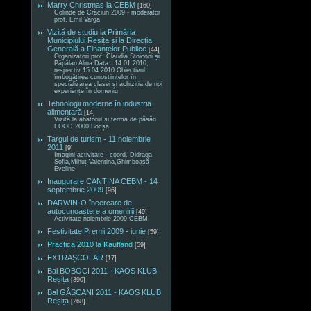
Marry Christmas la CEBM
[160]
Colinde de Crăciun 2009 - moderator
prof. Emil Varga
Vizită de studiu la Primăria
Municipiului Reșița și la Direcția
Generală a Finanțelor Publice
[44]
Organizatori prof. Claudia Stoiconi și
Păpălan Alina Data : 14.01.2010,
respectiv 15.04.2010 Obiectivul :
îmbogățirea cunoștiințelor în
specializarea clasei și achiziția de noi
experiențe în domeniu
Tehnologii moderne în industria
alimentară
[14]
Vizită la abatorul și ferma de păsări
FOOD 2000 Bocșa
Targul de turism - 11 noiembrie
2011
[9]
Imagini activitate - coord. Didraga
Sofia,Mihuț Valentina,Ghimboașă
Eveline
Inaugurare CANTINA CEBM - 14
septembrie 2009
[96]
DARWIN-O încercare de
autocunoaștere a omenirii
[49]
Activitate noiembrie 2009 CEBM
Festivitate Premii 2009 - iunie
[59]
Practica 2010 la Kaufland
[59]
EXTRAȘCOLAR
[17]
Bal BOBOCI 2011 - KAOS KLUB
Reșița
[390]
Bal GÂSCANI 2011 - KAOS KLUB
Reșița
[268]