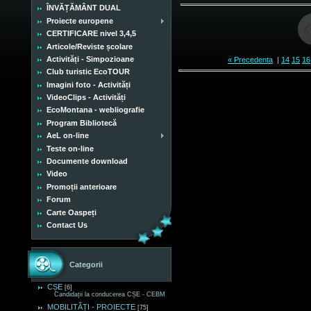
ÎNVĂȚĂMÂNT DUAL
Proiecte europene
CERTIFICARE nivel 3,4,5
Articole/Reviste școlare
Activități - Simpozioane
« Precedenta
|
14
15
16
Club turistic EcoTOUR
Imagini foto - Activități
VideoClips - Activități
EcoMontana - webliografie
Program Bibliotecă
AeL on-line
Teste on-line
Documente download
Video
Promoții anterioare
Forum
Carte Oaspeți
Contact Us
Categorii
CȘE
[6]
Candidații la conducerea CȘE - CEBM
MOBILITĂȚI - PROIECTE
[75]