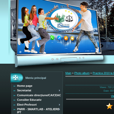
Main
»
Photo album
»
Practica 2010 la 
Meniu principal
Home page
Views
: 710 |
Secretariat
Date
: 03 
Comunicate direcțiune/CA/CEAC
Vi
Consilier Educativ
Elevi-Profesori
PNRR - SMARTLAB - ATELIERE
IPT