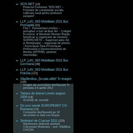
SOS NET
[14]
Proiectul Comenius “SOS.NET –
Formator de competenţe sociale,
calificare nouă pentru profesorii
europeni“.
LLP_LdV_063 Mobilitate 2011 flux
Portugalia
[81]
Flux I. Parteneriatul româno –
portughez a fost alcătuit din: - Colegiul
Economic al Banatului Montan Reşiţa,
beneficiar şi organizatie de trimitere; -
SUPERCHETE – Supermercados SA
şi Montijosiper – organizaţii de primire.
- Associaçao Para A Formaçao
Profissional e Desenvolvimento de
Montijo (AFPDM), partener
intermediar;
LLP_LdV_063 Mobilitate 2011 flux
Germania
[89]
LLP_LdV_063 Mobilitate 2011 flux
Polonia
[123]
Săptămâna „Școala altfel” în imagini
[100]
Imagini ale activităților desfășurate în
perioada 2-6 aprilie 2012
Tabara de tineret Loreto august
2009
[14]
Activități de vacanță
Do you speak EUROPEAN? CS-
Romania
[73]
Competiție desfășurată pe 16
decembrie la Sala Lira Reșița
Simboluri de Craciun 2011
[225]
Manifestare dedicată spiritului
Crăciunului Moderator : prof. Mădălina
CHIOSA