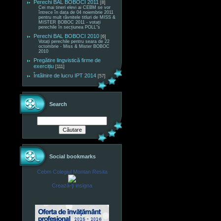
Perechi BAL BOBOCI 2011
[8]
Cei mai tineri elevi ai CEBM se vor
întrece în data de 04 noiembrie 2011
pentru mult râvnitele titluri de MISS &
MISTER BOBOC 2011 - votați
perechile în secțiunea POLL"s
Perechi BAL BOBOCI 2010
[6]
Votați perechile pentru seara de 22
octombrie - Miss & Mister BOBOC
2010
Pregătire lingvistică firme de
exercițiu
[111]
Întâlnire de lucru IPT 2014
[57]
Search
Social bookmarks
Cebm Colegiul Montan Resita
Crează-ţi insigna