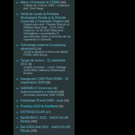
Marry Christmas la CEBM
[160]
Colinde de Crăciun 2009 - moderator
prof. Emil Varga
Vizită de studiu la Primăria
Municipiului Reșița și la Direcția
Generală a Finanțelor Publice
[44]
Organizatori prof. Claudia Stoiconi și
Păpălan Alina Data : 14.01.2010,
respectiv 15.04.2010 Obiectivul :
îmbogățirea cunoștiințelor în
specializarea clasei și achiziția de noi
experiențe în domeniu
Tehnologii moderne în industria
alimentară
[14]
Vizită la abatorul și ferma de păsări
FOOD 2000 Bocșa
Targul de turism - 11 noiembrie
2011
[9]
Imagini activitate - coord. Didraga
Sofia,Mihuț Valentina,Ghimboașă
Eveline
Inaugurare CANTINA CEBM - 14
septembrie 2009
[96]
DARWIN-O încercare de
autocunoaștere a omenirii
[49]
Activitate noiembrie 2009 CEBM
Festivitate Premii 2009 - iunie
[59]
Practica 2010 la Kaufland
[59]
EXTRAȘCOLAR
[17]
Bal BOBOCI 2011 - KAOS KLUB
Reșița
[390]
Bal GÂSCANI 2011 - KAOS KLUB
Reșița
[268]