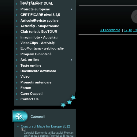
ÎNVĂȚĂMÂNT DUAL
Proiecte europene
CERTIFICARE nivel 3,4,5
Articole/Reviste școlare
Activități - Simpozioane
« Precedenta
|
17
18
19
Club turistic EcoTOUR
Imagini foto - Activități
VideoClips - Activități
EcoMontana - webliografie
Program Bibliotecă
AeL on-line
Teste on-line
Documente download
Video
Promoții anterioare
Forum
Carte Oaspeți
Contact Us
Categorii
Concursul Made for Europe 2012
[31]
Colegiul Economic al Banatului Montan
din Reșița a obținut Premiul al II-lea cu