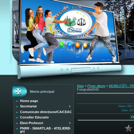
Main
»
Photo album
»
MOBILITĂȚI - 
Fotografie0045
Meniu principal
Home page
Secretariat
Views
: 652 
Date
: 20 
Comunicate direcțiune/CA/CEAC
Vi
Consilier Educativ
Elevi-Profesori
PNRR - SMARTLAB - ATELIERE
IPT