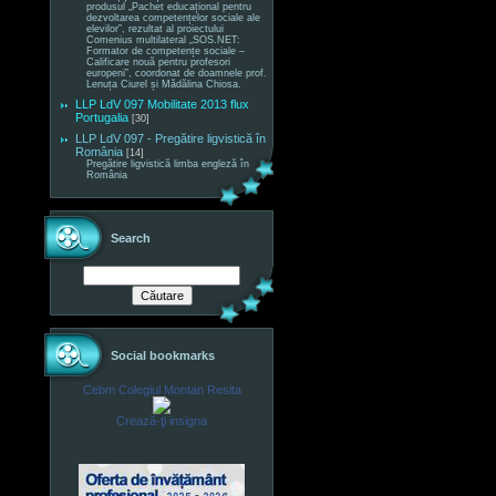
produsul „Pachet educațional pentru
dezvoltarea competențelor sociale ale
elevilor”, rezultat al proiectului
Comenius multilateral „SOS.NET:
Formator de competențe sociale –
Calificare nouă pentru profesori
europeni”, coordonat de doamnele prof.
Lenuța Ciurel și Mădălina Chiosa.
LLP LdV 097 Mobilitate 2013 flux
Portugalia
[30]
LLP LdV 097 - Pregătire ligvistică în
România
[14]
Pregătire ligvistică limba engleză în
România
Search
Social bookmarks
Cebm Colegiul Montan Resita
Crează-ţi insigna