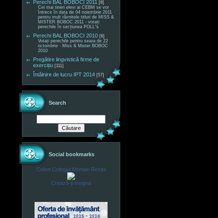
Perechi BAL BOBOCI 2011
[8]
Cei mai tineri elevi ai CEBM se vor
întrece în data de 04 noiembrie 2011
pentru mult râvnitele titluri de MISS &
MISTER BOBOC 2011 - votați
perechile în secțiunea POLL"s
Perechi BAL BOBOCI 2010
[6]
Votați perechile pentru seara de 22
octombrie - Miss & Mister BOBOC
2010
Pregătire lingvistică firme de
exercițiu
[111]
Întâlnire de lucru IPT 2014
[57]
Search
Social bookmarks
Cebm Colegiul Montan Resita
Crează-ţi insigna