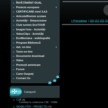
ÎNVĂȚĂMÂNT DUAL
Proiecte europene
CERTIFICARE nivel 3,4,5
Articole/Reviste școlare
Activități - Simpozioane
« Precedenta
|
150
151
152
15
Club turistic EcoTOUR
Imagini foto - Activități
VideoClips - Activități
EcoMontana - webliografie
Program Bibliotecă
AeL on-line
Teste on-line
Documente download
Video
Promoții anterioare
Forum
Carte Oaspeți
Contact Us
Categorii
CȘE
[6]
Candidații la conducerea CȘE - CEBM
MOBILITĂȚI - PROIECTE
[75]