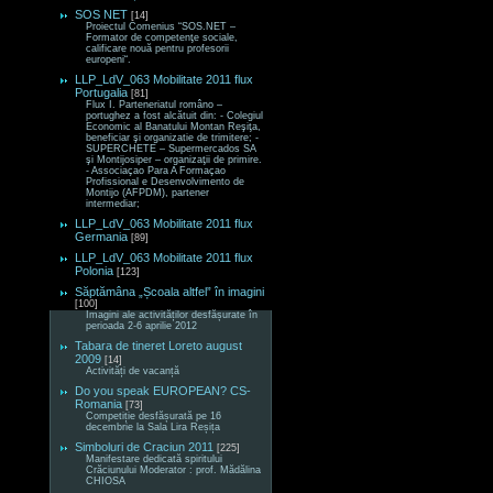
SOS NET
[14]
Proiectul Comenius “SOS.NET –
Formator de competenţe sociale,
calificare nouă pentru profesorii
europeni“.
LLP_LdV_063 Mobilitate 2011 flux
Portugalia
[81]
Flux I. Parteneriatul româno –
portughez a fost alcătuit din: - Colegiul
Economic al Banatului Montan Reşiţa,
beneficiar şi organizatie de trimitere; -
SUPERCHETE – Supermercados SA
şi Montijosiper – organizaţii de primire.
- Associaçao Para A Formaçao
Profissional e Desenvolvimento de
Montijo (AFPDM), partener
intermediar;
LLP_LdV_063 Mobilitate 2011 flux
Germania
[89]
LLP_LdV_063 Mobilitate 2011 flux
Polonia
[123]
Săptămâna „Școala altfel” în imagini
[100]
Imagini ale activităților desfășurate în
perioada 2-6 aprilie 2012
Tabara de tineret Loreto august
2009
[14]
Activități de vacanță
Do you speak EUROPEAN? CS-
Romania
[73]
Competiție desfășurată pe 16
decembrie la Sala Lira Reșița
Simboluri de Craciun 2011
[225]
Manifestare dedicată spiritului
Crăciunului Moderator : prof. Mădălina
CHIOSA