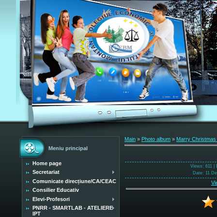
Main
»
Photo album
»
Marry Christmas
Meniu principal
Home page
Views
: 611 |
Secretariat
Date
: 11 D
Comunicate direcțiune/CA/CEAC
Vi
Consilier Educativ
Elevi-Profesori
PNRR - SMARTLAB - ATELIERE
IPT