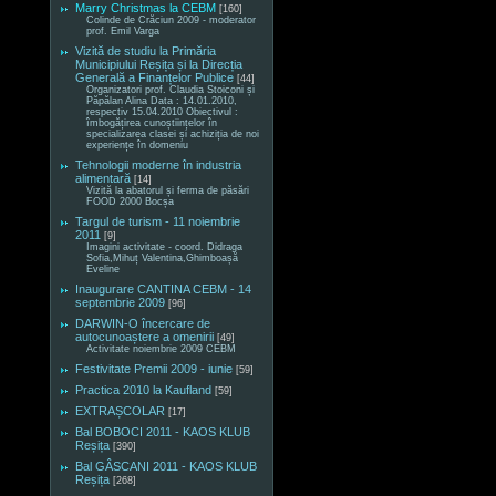
Marry Christmas la CEBM
[160]
Colinde de Crăciun 2009 - moderator
prof. Emil Varga
Vizită de studiu la Primăria
Municipiului Reșița și la Direcția
Generală a Finanțelor Publice
[44]
Organizatori prof. Claudia Stoiconi și
Păpălan Alina Data : 14.01.2010,
respectiv 15.04.2010 Obiectivul :
îmbogățirea cunoștiințelor în
specializarea clasei și achiziția de noi
experiențe în domeniu
Tehnologii moderne în industria
alimentară
[14]
Vizită la abatorul și ferma de păsări
FOOD 2000 Bocșa
Targul de turism - 11 noiembrie
2011
[9]
Imagini activitate - coord. Didraga
Sofia,Mihuț Valentina,Ghimboașă
Eveline
Inaugurare CANTINA CEBM - 14
septembrie 2009
[96]
DARWIN-O încercare de
autocunoaștere a omenirii
[49]
Activitate noiembrie 2009 CEBM
Festivitate Premii 2009 - iunie
[59]
Practica 2010 la Kaufland
[59]
EXTRAȘCOLAR
[17]
Bal BOBOCI 2011 - KAOS KLUB
Reșița
[390]
Bal GÂSCANI 2011 - KAOS KLUB
Reșița
[268]