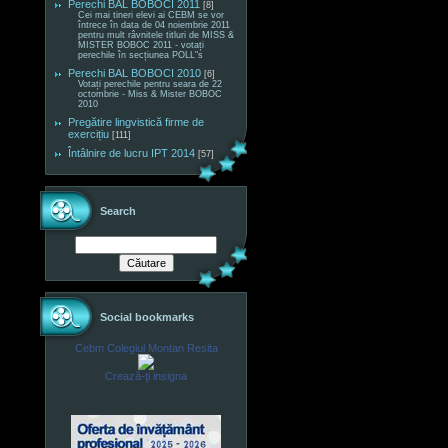
Perechi BAL BOBOCI 2011
[8]
Cei mai tineri elevi ai CEBM se vor
întrece în data de 04 noiembrie 2011
pentru mult râvnitele titluri de MISS &
MISTER BOBOC 2011 - votați
perechile în secțiunea POLL"s
Perechi BAL BOBOCI 2010
[6]
Votați perechile pentru seara de 22
octombrie - Miss & Mister BOBOC
2010
Pregătire lingvistică firme de
exercițiu
[111]
Întâlnire de lucru IPT 2014
[57]
Search
Social bookmarks
Cebm Colegiul Montan Resita
Crează-ţi insigna