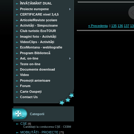
ÎNVĂȚĂMÂNT DUAL
Proiecte europene
CERTIFICARE nivel 3,4,5
Articole/Reviste școlare
Activități - Simpozioane
« Precedenta
|
135
136
137
13
Club turistic EcoTOUR
Imagini foto - Activități
VideoClips - Activități
EcoMontana - webliografie
Program Bibliotecă
AeL on-line
Teste on-line
Documente download
Video
Promoții anterioare
Forum
Carte Oaspeți
Contact Us
Categorii
CȘE
[6]
Candidații la conducerea CȘE - CEBM
MOBILITĂȚI - PROIECTE
[75]