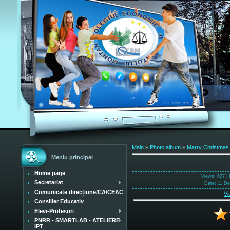
Main
»
Photo album
»
Marry Christmas
Meniu principal
Home page
Views
: 627 |
Secretariat
Date
: 11 D
Comunicate direcțiune/CA/CEAC
Vi
Consilier Educativ
Elevi-Profesori
PNRR - SMARTLAB - ATELIERE
IPT