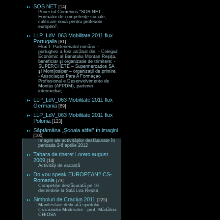
SOS NET
[14]
Proiectul Comenius “SOS.NET –
Formator de competenţe sociale,
calificare nouă pentru profesorii
europeni“.
LLP_LdV_063 Mobilitate 2011 flux
Portugalia
[81]
Flux I. Parteneriatul româno –
portughez a fost alcătuit din: - Colegiul
Economic al Banatului Montan Reşiţa,
beneficiar şi organizatie de trimitere; -
SUPERCHETE – Supermercados SA
şi Montijosiper – organizaţii de primire.
- Associaçao Para A Formaçao
Profissional e Desenvolvimento de
Montijo (AFPDM), partener
intermediar;
LLP_LdV_063 Mobilitate 2011 flux
Germania
[89]
LLP_LdV_063 Mobilitate 2011 flux
Polonia
[123]
Săptămâna „Școala altfel” în imagini
[100]
Imagini ale activităților desfășurate în
perioada 2-6 aprilie 2012
Tabara de tineret Loreto august
2009
[14]
Activități de vacanță
Do you speak EUROPEAN? CS-
Romania
[73]
Competiție desfășurată pe 16
decembrie la Sala Lira Reșița
Simboluri de Craciun 2011
[225]
Manifestare dedicată spiritului
Crăciunului Moderator : prof. Mădălina
CHIOSA