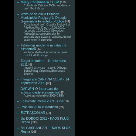
Marry Christmas la CEBM
[160]
Colinde de Crăciun 2009 - moderator
prof. Emil Varga
Vizită de studiu la Primăria
Municipiului Reșița și la Direcția
Generală a Finanțelor Publice
[44]
Organizatori prof. Claudia Stoiconi și
Păpălan Alina Data : 14.01.2010,
respectiv 15.04.2010 Obiectivul :
îmbogățirea cunoștiințelor în
specializarea clasei și achiziția de noi
experiențe în domeniu
Tehnologii moderne în industria
alimentară
[14]
Vizită la abatorul și ferma de păsări
FOOD 2000 Bocșa
Targul de turism - 11 noiembrie
2011
[9]
Imagini activitate - coord. Didraga
Sofia,Mihuț Valentina,Ghimboașă
Eveline
Inaugurare CANTINA CEBM - 14
septembrie 2009
[96]
DARWIN-O încercare de
autocunoaștere a omenirii
[49]
Activitate noiembrie 2009 CEBM
Festivitate Premii 2009 - iunie
[59]
Practica 2010 la Kaufland
[59]
EXTRAȘCOLAR
[17]
Bal BOBOCI 2011 - KAOS KLUB
Reșița
[390]
Bal GÂSCANI 2011 - KAOS KLUB
Reșița
[268]