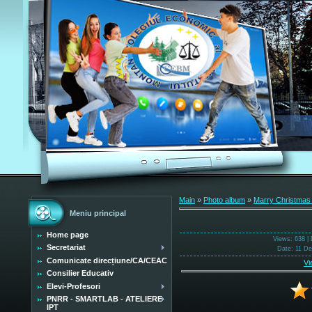
Main
»
Photo album
»
Marry Christmas
Meniu principal
Home page
Views
: 638 |
Secretariat
Date
: 11 D
Comunicate direcțiune/CA/CEAC
Vi
Consilier Educativ
Elevi-Profesori
PNRR - SMARTLAB - ATELIERE
IPT