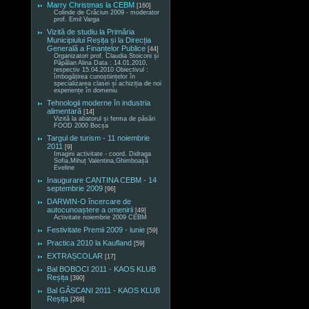
Marry Christmas la CEBM
[160]
Colinde de Crăciun 2009 - moderator
prof. Emil Varga
Vizită de studiu la Primăria
Municipiului Reșița și la Direcția
Generală a Finanțelor Publice
[44]
Organizatori prof. Claudia Stoiconi și
Păpălan Alina Data : 14.01.2010,
respectiv 15.04.2010 Obiectivul :
îmbogățirea cunoștiințelor în
specializarea clasei și achiziția de noi
experiențe în domeniu
Tehnologii moderne în industria
alimentară
[14]
Vizită la abatorul și ferma de păsări
FOOD 2000 Bocșa
Targul de turism - 11 noiembrie
2011
[9]
Imagini activitate - coord. Didraga
Sofia,Mihuț Valentina,Ghimboașă
Eveline
Inaugurare CANTINA CEBM - 14
septembrie 2009
[96]
DARWIN-O încercare de
autocunoaștere a omenirii
[49]
Activitate noiembrie 2009 CEBM
Festivitate Premii 2009 - iunie
[59]
Practica 2010 la Kaufland
[59]
EXTRAȘCOLAR
[17]
Bal BOBOCI 2011 - KAOS KLUB
Reșița
[390]
Bal GÂSCANI 2011 - KAOS KLUB
Reșița
[268]