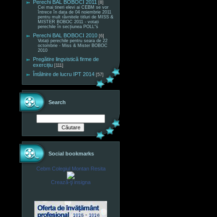
Perechi BAL BOBOCI 2011
[8]
Cei mai tineri elevi ai CEBM se vor
întrece în data de 04 noiembrie 2011
pentru mult râvnitele titluri de MISS &
MISTER BOBOC 2011 - votați
perechile în secțiunea POLL"s
Perechi BAL BOBOCI 2010
[6]
Votați perechile pentru seara de 22
octombrie - Miss & Mister BOBOC
2010
Pregătire lingvistică firme de
exercițiu
[111]
Întâlnire de lucru IPT 2014
[57]
Search
Social bookmarks
Cebm Colegiul Montan Resita
Crează-ţi insigna