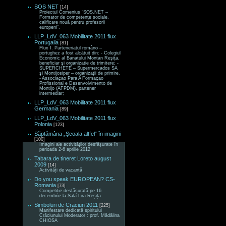
SOS NET
[14]
Proiectul Comenius “SOS.NET –
Formator de competenţe sociale,
calificare nouă pentru profesorii
europeni“.
LLP_LdV_063 Mobilitate 2011 flux
Portugalia
[81]
Flux I. Parteneriatul româno –
portughez a fost alcătuit din: - Colegiul
Economic al Banatului Montan Reşiţa,
beneficiar şi organizatie de trimitere; -
SUPERCHETE – Supermercados SA
şi Montijosiper – organizaţii de primire.
- Associaçao Para A Formaçao
Profissional e Desenvolvimento de
Montijo (AFPDM), partener
intermediar;
LLP_LdV_063 Mobilitate 2011 flux
Germania
[89]
LLP_LdV_063 Mobilitate 2011 flux
Polonia
[123]
Săptămâna „Școala altfel” în imagini
[100]
Imagini ale activităților desfășurate în
perioada 2-6 aprilie 2012
Tabara de tineret Loreto august
2009
[14]
Activități de vacanță
Do you speak EUROPEAN? CS-
Romania
[73]
Competiție desfășurată pe 16
decembrie la Sala Lira Reșița
Simboluri de Craciun 2011
[225]
Manifestare dedicată spiritului
Crăciunului Moderator : prof. Mădălina
CHIOSA