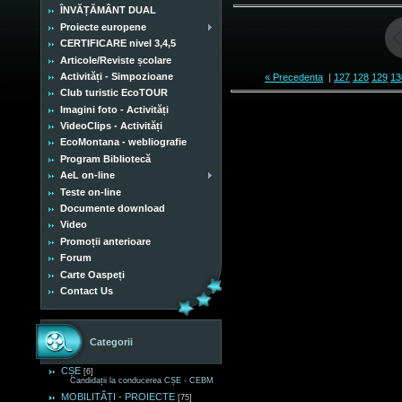
ÎNVĂȚĂMÂNT DUAL
Proiecte europene
CERTIFICARE nivel 3,4,5
Articole/Reviste școlare
Activități - Simpozioane
« Precedenta
|
127
128
129
13
Club turistic EcoTOUR
Imagini foto - Activități
VideoClips - Activități
EcoMontana - webliografie
Program Bibliotecă
AeL on-line
Teste on-line
Documente download
Video
Promoții anterioare
Forum
Carte Oaspeți
Contact Us
Categorii
CȘE
[6]
Candidații la conducerea CȘE - CEBM
MOBILITĂȚI - PROIECTE
[75]