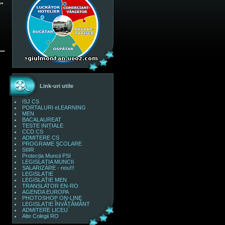
Link-uri utile
ISJ CS
PORTALURI eLEARNING
MEN
BACALAUREAT
TESTE INIȚIALE
CCD CS
ADMITERE CS
PROGRAME ŞCOLARE
SIIIR
Protecția Muncii PSI
LEGISLAȚIA MUNCII
SALARIZARE - nou!!!
LEGISLAȚIE
LEGISLAȚIE MEN
TRANSLATOR EN-RO
AGENDA EUROPA
PHOTOSHOP ON-LINE
LEGISLAȚIE ÎNVĂȚĂMÂNT
ADMITERE LICEU
Alte Colegii RO