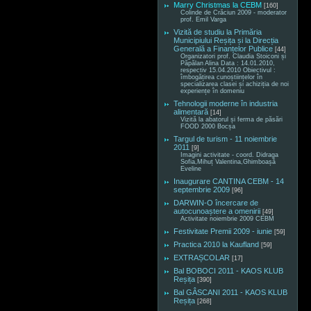
Marry Christmas la CEBM
[160]
Colinde de Crăciun 2009 - moderator
prof. Emil Varga
Vizită de studiu la Primăria
Municipiului Reșița și la Direcția
Generală a Finanțelor Publice
[44]
Organizatori prof. Claudia Stoiconi și
Păpălan Alina Data : 14.01.2010,
respectiv 15.04.2010 Obiectivul :
îmbogățirea cunoștiințelor în
specializarea clasei și achiziția de noi
experiențe în domeniu
Tehnologii moderne în industria
alimentară
[14]
Vizită la abatorul și ferma de păsări
FOOD 2000 Bocșa
Targul de turism - 11 noiembrie
2011
[9]
Imagini activitate - coord. Didraga
Sofia,Mihuț Valentina,Ghimboașă
Eveline
Inaugurare CANTINA CEBM - 14
septembrie 2009
[96]
DARWIN-O încercare de
autocunoaștere a omenirii
[49]
Activitate noiembrie 2009 CEBM
Festivitate Premii 2009 - iunie
[59]
Practica 2010 la Kaufland
[59]
EXTRAȘCOLAR
[17]
Bal BOBOCI 2011 - KAOS KLUB
Reșița
[390]
Bal GÂSCANI 2011 - KAOS KLUB
Reșița
[268]