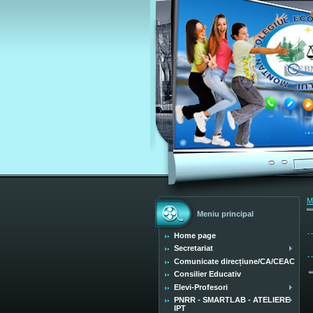
M
Meniu principal
Home page
Secretariat
Comunicate direcțiune/CA/CEAC
Consilier Educativ
Elevi-Profesori
PNRR - SMARTLAB - ATELIERE
IPT