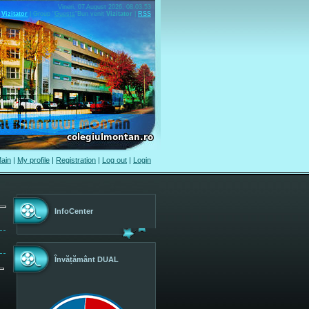
Vineri, 07 August 2026, 08.03.53
Vizitator
|
Group
"
Guests
"
Bun venit
Vizitator
|
RSS
ain
|
My profile
|
Registration
|
Log out
|
Login
InfoCenter
Învățământ DUAL