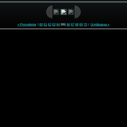
« Precedenta
|
60
61
62
63
64
[
65
]
66
67
68
69
70
|
Următoarea »