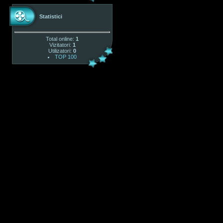
Statistici
Total online:
1
Vizitatori:
1
Utilizatori:
0
TOP 100