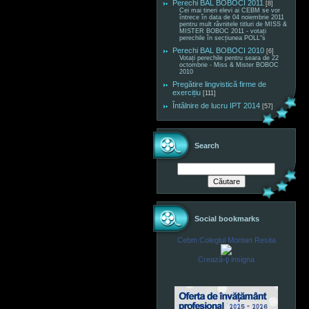
Perechi BAL BOBOCI 2011
[8]
Cei mai tineri elevi ai CEBM se vor
întrece în data de 04 noiembrie 2011
pentru mult râvnitele titluri de MISS &
MISTER BOBOC 2011 - votați
perechile în secțiunea POLL"s
Perechi BAL BOBOCI 2010
[6]
Votați perechile pentru seara de 22
octombrie - Miss & Mister BOBOC
2010
Pregătire lingvistică firme de
exercițiu
[111]
Întâlnire de lucru IPT 2014
[57]
Search
Social bookmarks
Cebm Colegiul Montan Resita
Crează-ţi insigna