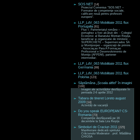
SOS NET
[14]
Proiectul Comenius “SOS.NET –
Formator de competenţe sociale,
calificare nouă pentru profesorii
europeni“.
LLP_LdV_063 Mobilitate 2011 flux
Portugalia
[81]
Flux I. Parteneriatul româno –
portughez a fost alcătuit din: - Colegiul
Economic al Banatului Montan Reşiţa,
beneficiar şi organizatie de trimitere; -
SUPERCHETE – Supermercados SA
şi Montijosiper – organizaţii de primire.
- Associaçao Para A Formaçao
Profissional e Desenvolvimento de
Montijo (AFPDM), partener
intermediar;
LLP_LdV_063 Mobilitate 2011 flux
Germania
[89]
LLP_LdV_063 Mobilitate 2011 flux
Polonia
[123]
Săptămâna „Școala altfel” în imagini
[100]
Imagini ale activităților desfășurate în
perioada 2-6 aprilie 2012
Tabara de tineret Loreto august
2009
[14]
Activități de vacanță
Do you speak EUROPEAN? CS-
Romania
[73]
Competiție desfășurată pe 16
decembrie la Sala Lira Reșița
Simboluri de Craciun 2011
[225]
Manifestare dedicată spiritului
Crăciunului Moderator : prof. Mădălina
CHIOSA