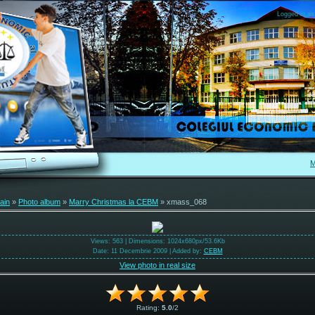
Logged in as
M
ain
»
Photo album
»
Marry Christmas la CEBM
» xmass_068
Views
: 563 |
Dimensions
: 1024x680px/53.6Kb
Date
: 11 Decembrie 2009 |
Added by
:
CEBM
View photo in real size
Rating
:
5.0
/
2