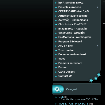
ÎNVĂȚĂMÂNT DUAL
Proiecte europene
CERTIFICARE nivel 3,4,5
Articole/Reviste școlare
Activități - Simpozioane
Club turistic EcoTOUR
Imagini foto - Activități
VideoClips - Activități
EcoMontana - webliografie
Program Bibliotecă
AeL on-line
Teste on-line
Documente download
Video
Promoții anterioare
Forum
Carte Oaspeți
Contact Us
Categorii
CȘE
[6]
Candidații la conducerea CȘE - CEBM
MOBILITĂȚI - PROIECTE
[75]