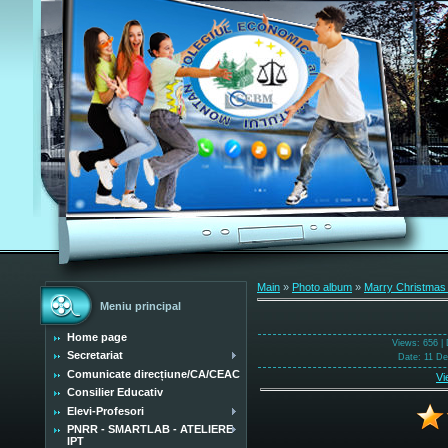
Main
»
Photo album
»
Marry Christmas
Meniu principal
Home page
Views
: 656 |
Secretariat
Date
: 11 D
Comunicate direcțiune/CA/CEAC
Vi
Consilier Educativ
Elevi-Profesori
PNRR - SMARTLAB - ATELIERE
IPT