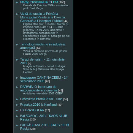
Marry Christmas la CEBM
[160]
Colinde de Crăciun 2009 - moderator
prof. Emil Varga
Vizită de studiu la Primăria
Municipiului Reșița și la Direcția
Generală a Finanțelor Publice
[44]
Organizatori prof. Claudia Stoiconi și
Păpălan Alina Data : 14.01.2010,
respectiv 15.04.2010 Obiectivul :
îmbogățirea cunoștiințelor în
specializarea clasei și achiziția de noi
experiențe în domeniu
Tehnologii moderne în industria
alimentară
[14]
Vizită la abatorul și ferma de păsări
FOOD 2000 Bocșa
Targul de turism - 11 noiembrie
2011
[9]
Imagini activitate - coord. Didraga
Sofia,Mihuț Valentina,Ghimboașă
Eveline
Inaugurare CANTINA CEBM - 14
septembrie 2009
[96]
DARWIN-O încercare de
autocunoaștere a omenirii
[49]
Activitate noiembrie 2009 CEBM
Festivitate Premii 2009 - iunie
[59]
Practica 2010 la Kaufland
[59]
EXTRAȘCOLAR
[17]
Bal BOBOCI 2011 - KAOS KLUB
Reșița
[390]
Bal GÂSCANI 2011 - KAOS KLUB
Reșița
[268]