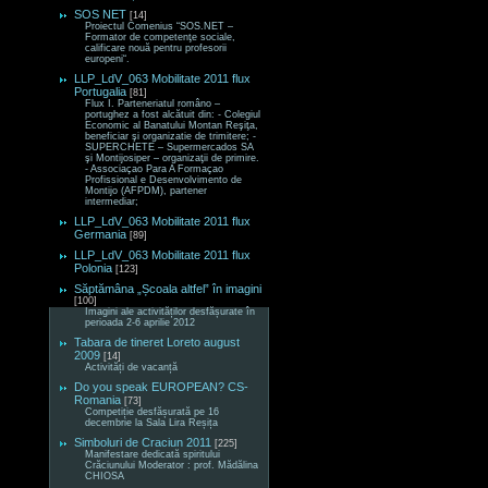
SOS NET
[14]
Proiectul Comenius “SOS.NET –
Formator de competenţe sociale,
calificare nouă pentru profesorii
europeni“.
LLP_LdV_063 Mobilitate 2011 flux
Portugalia
[81]
Flux I. Parteneriatul româno –
portughez a fost alcătuit din: - Colegiul
Economic al Banatului Montan Reşiţa,
beneficiar şi organizatie de trimitere; -
SUPERCHETE – Supermercados SA
şi Montijosiper – organizaţii de primire.
- Associaçao Para A Formaçao
Profissional e Desenvolvimento de
Montijo (AFPDM), partener
intermediar;
LLP_LdV_063 Mobilitate 2011 flux
Germania
[89]
LLP_LdV_063 Mobilitate 2011 flux
Polonia
[123]
Săptămâna „Școala altfel” în imagini
[100]
Imagini ale activităților desfășurate în
perioada 2-6 aprilie 2012
Tabara de tineret Loreto august
2009
[14]
Activități de vacanță
Do you speak EUROPEAN? CS-
Romania
[73]
Competiție desfășurată pe 16
decembrie la Sala Lira Reșița
Simboluri de Craciun 2011
[225]
Manifestare dedicată spiritului
Crăciunului Moderator : prof. Mădălina
CHIOSA