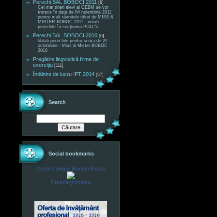
Perechi BAL BOBOCI 2011
[8]
Cei mai tineri elevi ai CEBM se vor
întrece în data de 04 noiembrie 2011
pentru mult râvnitele titluri de MISS &
MISTER BOBOC 2011 - votați
perechile în secțiunea POLL"s
Perechi BAL BOBOCI 2010
[6]
Votați perechile pentru seara de 22
octombrie - Miss & Mister BOBOC
2010
Pregătire lingvistică firme de
exercițiu
[111]
Întâlnire de lucru IPT 2014
[57]
Search
Social bookmarks
Cebm Colegiul Montan Resita
Crează-ţi insigna