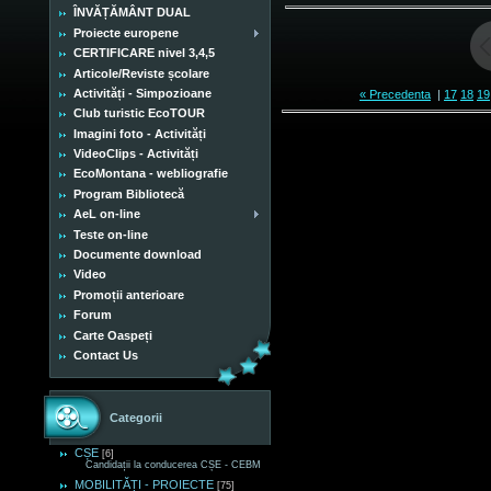
ÎNVĂȚĂMÂNT DUAL
Proiecte europene
CERTIFICARE nivel 3,4,5
Articole/Reviste școlare
Activități - Simpozioane
« Precedenta
|
17
18
19
Club turistic EcoTOUR
Imagini foto - Activități
VideoClips - Activități
EcoMontana - webliografie
Program Bibliotecă
AeL on-line
Teste on-line
Documente download
Video
Promoții anterioare
Forum
Carte Oaspeți
Contact Us
Categorii
CȘE
[6]
Candidații la conducerea CȘE - CEBM
MOBILITĂȚI - PROIECTE
[75]