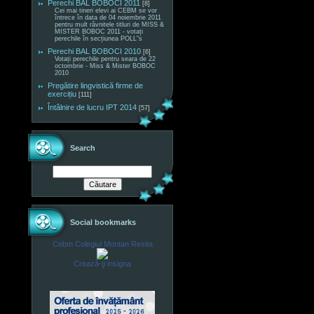
Perechi BAL BOBOCI 2011
[8]
Cei mai tineri elevi ai CEBM se vor
întrece în data de 04 noiembrie 2011
pentru mult râvnitele titluri de MISS &
MISTER BOBOC 2011 - votați
perechile în secțiunea POLL"s
Perechi BAL BOBOCI 2010
[6]
Votați perechile pentru seara de 22
octombrie - Miss & Mister BOBOC
2010
Pregătire lingvistică firme de
exercițiu
[111]
Întâlnire de lucru IPT 2014
[57]
Search
Social bookmarks
Cebm Colegiul Montan Resita
Crează-ţi insigna