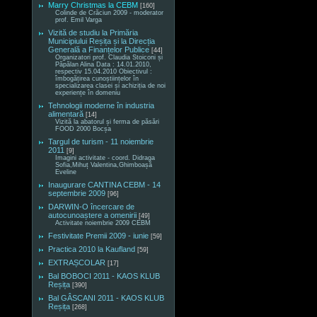
Marry Christmas la CEBM
[160]
Colinde de Crăciun 2009 - moderator
prof. Emil Varga
Vizită de studiu la Primăria
Municipiului Reșița și la Direcția
Generală a Finanțelor Publice
[44]
Organizatori prof. Claudia Stoiconi și
Păpălan Alina Data : 14.01.2010,
respectiv 15.04.2010 Obiectivul :
îmbogățirea cunoștiințelor în
specializarea clasei și achiziția de noi
experiențe în domeniu
Tehnologii moderne în industria
alimentară
[14]
Vizită la abatorul și ferma de păsări
FOOD 2000 Bocșa
Targul de turism - 11 noiembrie
2011
[9]
Imagini activitate - coord. Didraga
Sofia,Mihuț Valentina,Ghimboașă
Eveline
Inaugurare CANTINA CEBM - 14
septembrie 2009
[96]
DARWIN-O încercare de
autocunoaștere a omenirii
[49]
Activitate noiembrie 2009 CEBM
Festivitate Premii 2009 - iunie
[59]
Practica 2010 la Kaufland
[59]
EXTRAȘCOLAR
[17]
Bal BOBOCI 2011 - KAOS KLUB
Reșița
[390]
Bal GÂSCANI 2011 - KAOS KLUB
Reșița
[268]