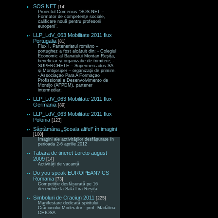
SOS NET
[14]
Proiectul Comenius “SOS.NET –
Formator de competenţe sociale,
calificare nouă pentru profesorii
europeni“.
LLP_LdV_063 Mobilitate 2011 flux
Portugalia
[81]
Flux I. Parteneriatul româno –
portughez a fost alcătuit din: - Colegiul
Economic al Banatului Montan Reşiţa,
beneficiar şi organizatie de trimitere; -
SUPERCHETE – Supermercados SA
şi Montijosiper – organizaţii de primire.
- Associaçao Para A Formaçao
Profissional e Desenvolvimento de
Montijo (AFPDM), partener
intermediar;
LLP_LdV_063 Mobilitate 2011 flux
Germania
[89]
LLP_LdV_063 Mobilitate 2011 flux
Polonia
[123]
Săptămâna „Școala altfel” în imagini
[100]
Imagini ale activităților desfășurate în
perioada 2-6 aprilie 2012
Tabara de tineret Loreto august
2009
[14]
Activități de vacanță
Do you speak EUROPEAN? CS-
Romania
[73]
Competiție desfășurată pe 16
decembrie la Sala Lira Reșița
Simboluri de Craciun 2011
[225]
Manifestare dedicată spiritului
Crăciunului Moderator : prof. Mădălina
CHIOSA