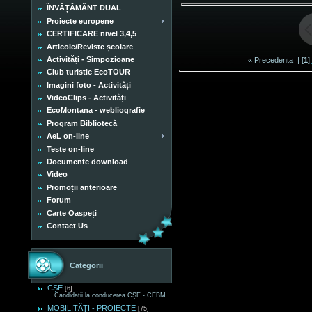
ÎNVĂȚĂMÂNT DUAL
Proiecte europene
CERTIFICARE nivel 3,4,5
Articole/Reviste școlare
Activități - Simpozioane
« Precedenta
| [
1
]
Club turistic EcoTOUR
Imagini foto - Activități
VideoClips - Activități
EcoMontana - webliografie
Program Bibliotecă
AeL on-line
Teste on-line
Documente download
Video
Promoții anterioare
Forum
Carte Oaspeți
Contact Us
Categorii
CȘE
[6]
Candidații la conducerea CȘE - CEBM
MOBILITĂȚI - PROIECTE
[75]