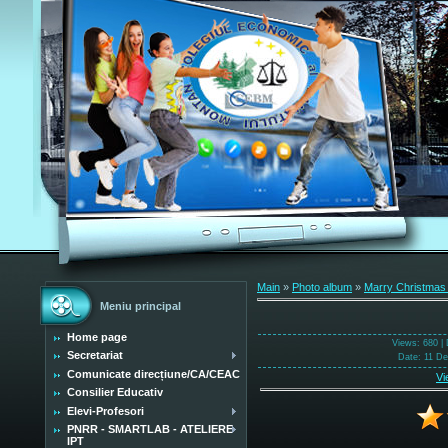
Main
»
Photo album
»
Marry Christmas
Meniu principal
Home page
Views
: 680 |
Secretariat
Date
: 11 D
Comunicate direcțiune/CA/CEAC
Vi
Consilier Educativ
Elevi-Profesori
PNRR - SMARTLAB - ATELIERE
IPT