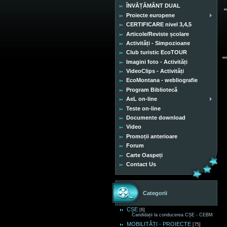
ÎNVĂȚĂMÂNT DUAL
Proiecte europene
CERTIFICARE nivel 3,4,5
Articole/Reviste școlare
Activități - Simpozioane
Club turistic EcoTOUR
Imagini foto - Activități
VideoClips - Activități
EcoMontana - webliografie
Program Bibliotecă
AeL on-line
Teste on-line
Documente download
Video
Promoții anterioare
Forum
Carte Oaspeți
Contact Us
Categorii
CȘE
[6]
Candidații la conducerea CȘE - CEBM
MOBILITĂȚI - PROIECTE
[75]