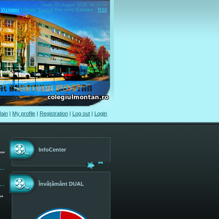
Vineri, 07 August 2026, 04.29.54
Vizitator
|
Group
"
Guests
"
Bun venit
Vizitator
|
RSS
ain
|
My profile
|
Registration
|
Log out
|
Login
InfoCenter
Învățământ DUAL