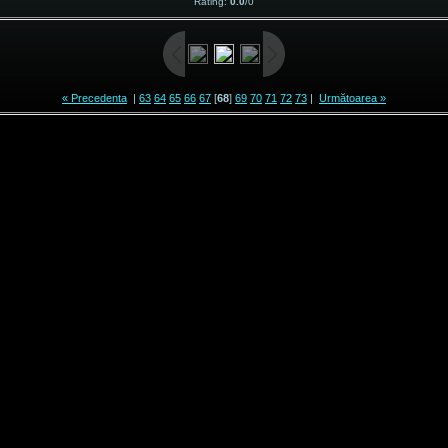
Rating
:
0.0
/
0
« Precedenta
|
63
64
65
66
67
[
68
]
69
70
71
72
73
|
Următoarea »