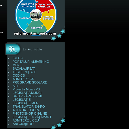
Link-uri utile
ISJ CS
PORTALURI eLEARNING
MEN
BACALAUREAT
TESTE INIȚIALE
CCD CS
ADMITERE CS
PROGRAME ŞCOLARE
SIIIR
Protecția Muncii PSI
LEGISLAȚIA MUNCII
SALARIZARE - nou!!!
LEGISLAȚIE
LEGISLAȚIE MEN
TRANSLATOR EN-RO
AGENDA EUROPA
PHOTOSHOP ON-LINE
LEGISLAȚIE ÎNVĂȚĂMÂNT
ADMITERE LICEU
Alte Colegii RO