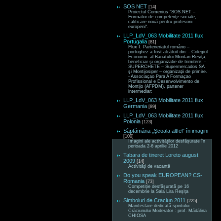
SOS NET
[14]
Proiectul Comenius “SOS.NET –
Formator de competenţe sociale,
calificare nouă pentru profesorii
europeni“.
LLP_LdV_063 Mobilitate 2011 flux
Portugalia
[81]
Flux I. Parteneriatul româno –
portughez a fost alcătuit din: - Colegiul
Economic al Banatului Montan Reşiţa,
beneficiar şi organizatie de trimitere; -
SUPERCHETE – Supermercados SA
şi Montijosiper – organizaţii de primire.
- Associaçao Para A Formaçao
Profissional e Desenvolvimento de
Montijo (AFPDM), partener
intermediar;
LLP_LdV_063 Mobilitate 2011 flux
Germania
[89]
LLP_LdV_063 Mobilitate 2011 flux
Polonia
[123]
Săptămâna „Școala altfel” în imagini
[100]
Imagini ale activităților desfășurate în
perioada 2-6 aprilie 2012
Tabara de tineret Loreto august
2009
[14]
Activități de vacanță
Do you speak EUROPEAN? CS-
Romania
[73]
Competiție desfășurată pe 16
decembrie la Sala Lira Reșița
Simboluri de Craciun 2011
[225]
Manifestare dedicată spiritului
Crăciunului Moderator : prof. Mădălina
CHIOSA