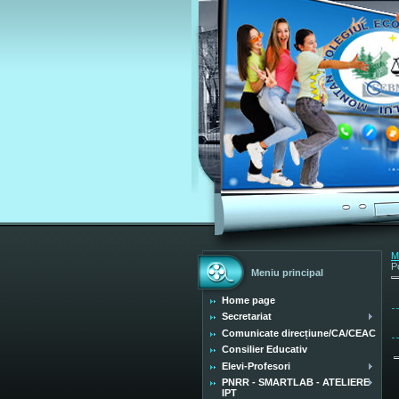
M
P
Meniu principal
Home page
Secretariat
Comunicate direcțiune/CA/CEAC
Consilier Educativ
Elevi-Profesori
PNRR - SMARTLAB - ATELIERE
IPT