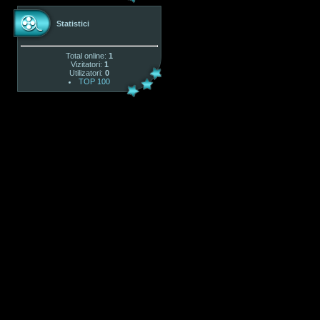
Statistici
Total online:
1
Vizitatori:
1
Utilizatori:
0
TOP 100