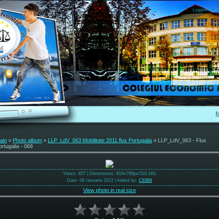
Logged in as
M
ain
»
Photo album
»
LLP_LdV_063 Mobilitate 2011 flux Portugalia
» LLP_LdV_063 - Flux
ortugalia - 068
Views
: 457 |
Dimensions
: 818x768px/110.1Kb
Date
: 08 Ianuarie 2012 |
Added by
:
CEBM
View photo in real size