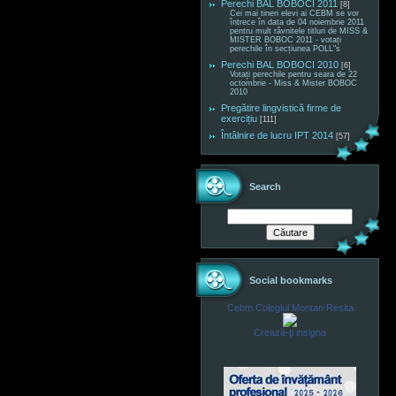
Perechi BAL BOBOCI 2011
[8]
Cei mai tineri elevi ai CEBM se vor
întrece în data de 04 noiembrie 2011
pentru mult râvnitele titluri de MISS &
MISTER BOBOC 2011 - votați
perechile în secțiunea POLL"s
Perechi BAL BOBOCI 2010
[6]
Votați perechile pentru seara de 22
octombrie - Miss & Mister BOBOC
2010
Pregătire lingvistică firme de
exercițiu
[111]
Întâlnire de lucru IPT 2014
[57]
Search
Social bookmarks
Cebm Colegiul Montan Resita
Crează-ţi insigna