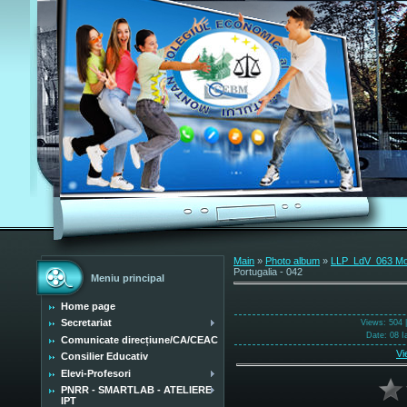
Main
»
Photo album
»
LLP_LdV_063 Mobi
Portugalia - 042
Meniu principal
Home page
Secretariat
Views
: 504 
Date
: 08 I
Comunicate direcțiune/CA/CEAC
Vi
Consilier Educativ
Elevi-Profesori
PNRR - SMARTLAB - ATELIERE
IPT