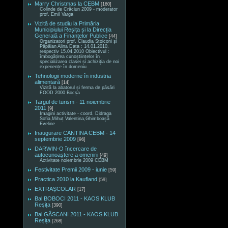
Marry Christmas la CEBM
[160]
Colinde de Crăciun 2009 - moderator
prof. Emil Varga
Vizită de studiu la Primăria
Municipiului Reșița și la Direcția
Generală a Finanțelor Publice
[44]
Organizatori prof. Claudia Stoiconi și
Păpălan Alina Data : 14.01.2010,
respectiv 15.04.2010 Obiectivul :
îmbogățirea cunoștiințelor în
specializarea clasei și achiziția de noi
experiențe în domeniu
Tehnologii moderne în industria
alimentară
[14]
Vizită la abatorul și ferma de păsări
FOOD 2000 Bocșa
Targul de turism - 11 noiembrie
2011
[9]
Imagini activitate - coord. Didraga
Sofia,Mihuț Valentina,Ghimboașă
Eveline
Inaugurare CANTINA CEBM - 14
septembrie 2009
[96]
DARWIN-O încercare de
autocunoaștere a omenirii
[49]
Activitate noiembrie 2009 CEBM
Festivitate Premii 2009 - iunie
[59]
Practica 2010 la Kaufland
[59]
EXTRAȘCOLAR
[17]
Bal BOBOCI 2011 - KAOS KLUB
Reșița
[390]
Bal GÂSCANI 2011 - KAOS KLUB
Reșița
[268]