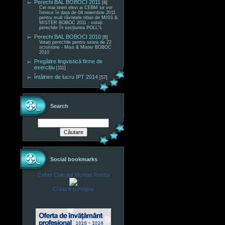
Perechi BAL BOBOCI 2011
[8]
Cei mai tineri elevi ai CEBM se vor
întrece în data de 04 noiembrie 2011
pentru mult râvnitele titluri de MISS &
MISTER BOBOC 2011 - votați
perechile în secțiunea POLL"s
Perechi BAL BOBOCI 2010
[6]
Votați perechile pentru seara de 22
octombrie - Miss & Mister BOBOC
2010
Pregătire lingvistică firme de
exercițiu
[111]
Întâlnire de lucru IPT 2014
[57]
Search
Social bookmarks
Cebm Colegiul Montan Resita
Crează-ţi insigna