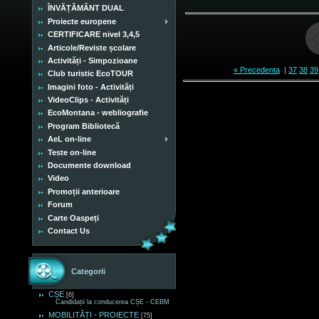
ÎNVĂȚĂMÂNT DUAL
Proiecte europene
CERTIFICARE nivel 3,4,5
Articole/Reviste școlare
Activități - Simpozioane
« Precedenta
|
37
38
39
Club turistic EcoTOUR
Imagini foto - Activități
VideoClips - Activități
EcoMontana - webliografie
Program Bibliotecă
AeL on-line
Teste on-line
Documente download
Video
Promoții anterioare
Forum
Carte Oaspeți
Contact Us
Categorii
CȘE
[6]
Candidații la conducerea CȘE - CEBM
MOBILITĂȚI - PROIECTE
[75]