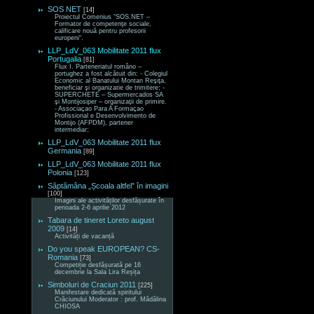
SOS NET
[14]
Proiectul Comenius “SOS.NET –
Formator de competenţe sociale,
calificare nouă pentru profesorii
europeni“.
LLP_LdV_063 Mobilitate 2011 flux
Portugalia
[81]
Flux I. Parteneriatul româno –
portughez a fost alcătuit din: - Colegiul
Economic al Banatului Montan Reşiţa,
beneficiar şi organizatie de trimitere; -
SUPERCHETE – Supermercados SA
şi Montijosiper – organizaţii de primire.
- Associaçao Para A Formaçao
Profissional e Desenvolvimento de
Montijo (AFPDM), partener
intermediar;
LLP_LdV_063 Mobilitate 2011 flux
Germania
[89]
LLP_LdV_063 Mobilitate 2011 flux
Polonia
[123]
Săptămâna „Școala altfel” în imagini
[100]
Imagini ale activităților desfășurate în
perioada 2-6 aprilie 2012
Tabara de tineret Loreto august
2009
[14]
Activități de vacanță
Do you speak EUROPEAN? CS-
Romania
[73]
Competiție desfășurată pe 16
decembrie la Sala Lira Reșița
Simboluri de Craciun 2011
[225]
Manifestare dedicată spiritului
Crăciunului Moderator : prof. Mădălina
CHIOSA