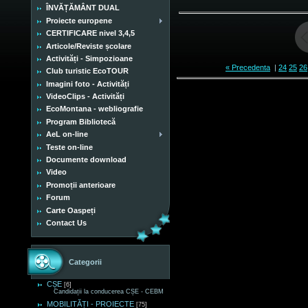
ÎNVĂȚĂMÂNT DUAL
Proiecte europene
CERTIFICARE nivel 3,4,5
Articole/Reviste școlare
Activități - Simpozioane
« Precedenta
|
24
25
26
Club turistic EcoTOUR
Imagini foto - Activități
VideoClips - Activități
EcoMontana - webliografie
Program Bibliotecă
AeL on-line
Teste on-line
Documente download
Video
Promoții anterioare
Forum
Carte Oaspeți
Contact Us
Categorii
CȘE
[6]
Candidații la conducerea CȘE - CEBM
MOBILITĂȚI - PROIECTE
[75]