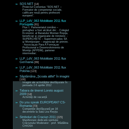
SOS NET
[14]
Proiectul Comenius “SOS.NET –
Formator de competenţe sociale,
calificare nouă pentru profesorii
europeni“.
LLP_LdV_063 Mobilitate 2011 flux
Portugalia
[81]
Flux I. Parteneriatul româno –
portughez a fost alcătuit din: - Colegiul
Economic al Banatului Montan Reşiţa,
beneficiar şi organizatie de trimitere; -
SUPERCHETE – Supermercados SA
şi Montijosiper – organizaţii de primire.
- Associaçao Para A Formaçao
Profissional e Desenvolvimento de
Montijo (AFPDM), partener
intermediar;
LLP_LdV_063 Mobilitate 2011 flux
Germania
[89]
LLP_LdV_063 Mobilitate 2011 flux
Polonia
[123]
Săptămâna „Școala altfel” în imagini
[100]
Imagini ale activităților desfășurate în
perioada 2-6 aprilie 2012
Tabara de tineret Loreto august
2009
[14]
Activități de vacanță
Do you speak EUROPEAN? CS-
Romania
[73]
Competiție desfășurată pe 16
decembrie la Sala Lira Reșița
Simboluri de Craciun 2011
[225]
Manifestare dedicată spiritului
Crăciunului Moderator : prof. Mădălina
CHIOSA