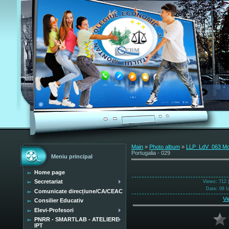
Main
»
Photo album
»
LLP_LdV_063 Mobi
Portugalia - 029
Meniu principal
Home page
Secretariat
Views
: 712 
Date
: 08 I
Comunicate direcțiune/CA/CEAC
Vi
Consilier Educativ
Elevi-Profesori
PNRR - SMARTLAB - ATELIERE
IPT