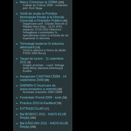
Marry Christmas la CEBM
[160]
Colinde de Crăciun 2009 - moderator
prof. Emil Varga
Vizită de studiu la Primăria
Municipiului Reșița și la Direcția
Generală a Finanțelor Publice
[44]
Organizatori prof. Claudia Stoiconi și
Păpălan Alina Data : 14.01.2010,
respectiv 15.04.2010 Obiectivul :
îmbogățirea cunoștiințelor în
specializarea clasei și achiziția de noi
experiențe în domeniu
Tehnologii moderne în industria
alimentară
[14]
Vizită la abatorul și ferma de păsări
FOOD 2000 Bocșa
Targul de turism - 11 noiembrie
2011
[9]
Imagini activitate - coord. Didraga
Sofia,Mihuț Valentina,Ghimboașă
Eveline
Inaugurare CANTINA CEBM - 14
septembrie 2009
[96]
DARWIN-O încercare de
autocunoaștere a omenirii
[49]
Activitate noiembrie 2009 CEBM
Festivitate Premii 2009 - iunie
[59]
Practica 2010 la Kaufland
[59]
EXTRAȘCOLAR
[17]
Bal BOBOCI 2011 - KAOS KLUB
Reșița
[390]
Bal GÂSCANI 2011 - KAOS KLUB
Reșița
[268]