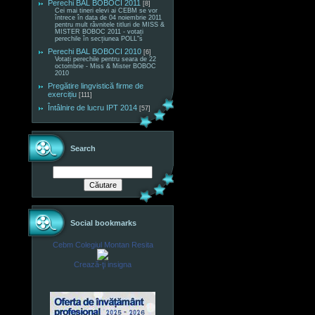
Perechi BAL BOBOCI 2011
[8]
Cei mai tineri elevi ai CEBM se vor
întrece în data de 04 noiembrie 2011
pentru mult râvnitele titluri de MISS &
MISTER BOBOC 2011 - votați
perechile în secțiunea POLL"s
Perechi BAL BOBOCI 2010
[6]
Votați perechile pentru seara de 22
octombrie - Miss & Mister BOBOC
2010
Pregătire lingvistică firme de
exercițiu
[111]
Întâlnire de lucru IPT 2014
[57]
Search
Social bookmarks
Cebm Colegiul Montan Resita
Crează-ţi insigna