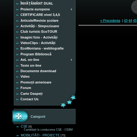
ÎNVĂȚĂMÂNT DUAL
Proiecte europene
CERTIFICARE nivel 3,4,5
Articole/Reviste școlare
« Precedenta
|
43
44
45
Activități - Simpozioane
Club turistic EcoTOUR
Imagini foto - Activități
VideoClips - Activități
EcoMontana - webliografie
Program Bibliotecă
AeL on-line
Teste on-line
Documente download
Video
Promoții anterioare
Forum
Carte Oaspeți
Contact Us
Categorii
CȘE
[6]
Candidații la conducerea CȘE - CEBM
MOBILITĂȚI - PROIECTE
[75]