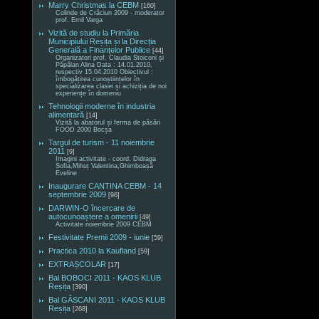
Marry Christmas la CEBM
[160]
Colinde de Crăciun 2009 - moderator
prof. Emil Varga
Vizită de studiu la Primăria
Municipiului Reșița și la Direcția
Generală a Finanțelor Publice
[44]
Organizatori prof. Claudia Stoiconi și
Păpălan Alina Data : 14.01.2010,
respectiv 15.04.2010 Obiectivul :
îmbogățirea cunoștiințelor în
specializarea clasei și achiziția de noi
experiențe în domeniu
Tehnologii moderne în industria
alimentară
[14]
Vizită la abatorul și ferma de păsări
FOOD 2000 Bocșa
Targul de turism - 11 noiembrie
2011
[9]
Imagini activitate - coord. Didraga
Sofia,Mihuț Valentina,Ghimboașă
Eveline
Inaugurare CANTINA CEBM - 14
septembrie 2009
[96]
DARWIN-O încercare de
autocunoaștere a omenirii
[49]
Activitate noiembrie 2009 CEBM
Festivitate Premii 2009 - iunie
[59]
Practica 2010 la Kaufland
[59]
EXTRAȘCOLAR
[17]
Bal BOBOCI 2011 - KAOS KLUB
Reșița
[390]
Bal GÂSCANI 2011 - KAOS KLUB
Reșița
[268]