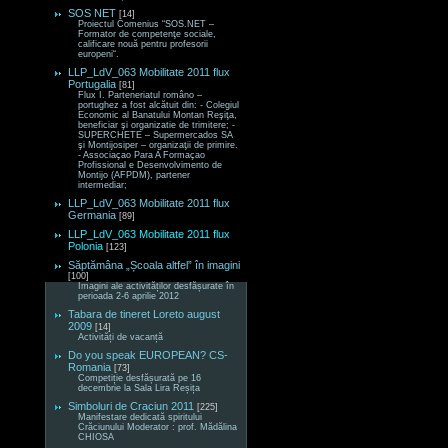
SOS NET
[14]
Proiectul Comenius “SOS.NET –
Formator de competenţe sociale,
calificare nouă pentru profesorii
europeni“.
LLP_LdV_063 Mobilitate 2011 flux
Portugalia
[81]
Flux I. Parteneriatul româno –
portughez a fost alcătuit din: - Colegiul
Economic al Banatului Montan Reşiţa,
beneficiar şi organizatie de trimitere; -
SUPERCHETE – Supermercados SA
şi Montijosiper – organizaţii de primire.
- Associaçao Para A Formaçao
Profissional e Desenvolvimento de
Montijo (AFPDM), partener
intermediar;
LLP_LdV_063 Mobilitate 2011 flux
Germania
[89]
LLP_LdV_063 Mobilitate 2011 flux
Polonia
[123]
Săptămâna „Școala altfel” în imagini
[100]
Imagini ale activităților desfășurate în
perioada 2-6 aprilie 2012
Tabara de tineret Loreto august
2009
[14]
Activități de vacanță
Do you speak EUROPEAN? CS-
Romania
[73]
Competiție desfășurată pe 16
decembrie la Sala Lira Reșița
Simboluri de Craciun 2011
[225]
Manifestare dedicată spiritului
Crăciunului Moderator : prof. Mădălina
CHIOSA