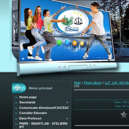
Main
»
Photo album
»
LLP_LdV_063 Mobi
048
Meniu principal
Home page
Secretariat
Views
: 458 
Date
: 06 F
Comunicate direcțiune/CA/CEAC
Consilier Educativ
Elevi-Profesori
PNRR - SMARTLAB - ATELIERE
IPT