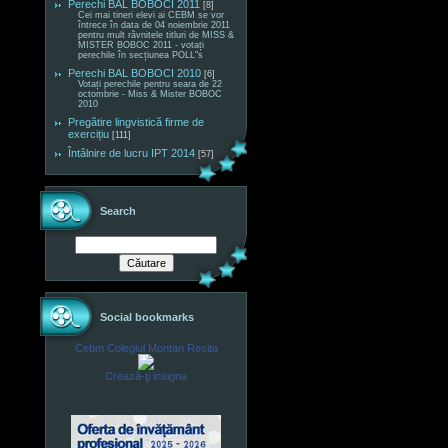
Perechi BAL BOBOCI 2011
[8]
Cei mai tineri elevi ai CEBM se vor
întrece în data de 04 noiembrie 2011
pentru mult râvnitele titluri de MISS &
MISTER BOBOC 2011 - votați
perechile în secțiunea POLL"s
Perechi BAL BOBOCI 2010
[6]
Votați perechile pentru seara de 22
octombrie - Miss & Mister BOBOC
2010
Pregătire lingvistică firme de
exercițiu
[111]
Întâlnire de lucru IPT 2014
[57]
Search
Social bookmarks
Cebm Colegiul Montan Resita
Crează-ţi insigna