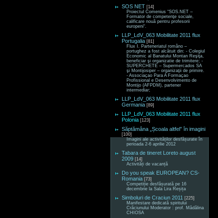
SOS NET
[14]
Proiectul Comenius “SOS.NET –
Formator de competenţe sociale,
calificare nouă pentru profesorii
europeni“.
LLP_LdV_063 Mobilitate 2011 flux
Portugalia
[81]
Flux I. Parteneriatul româno –
portughez a fost alcătuit din: - Colegiul
Economic al Banatului Montan Reşiţa,
beneficiar şi organizatie de trimitere; -
SUPERCHETE – Supermercados SA
şi Montijosiper – organizaţii de primire.
- Associaçao Para A Formaçao
Profissional e Desenvolvimento de
Montijo (AFPDM), partener
intermediar;
LLP_LdV_063 Mobilitate 2011 flux
Germania
[89]
LLP_LdV_063 Mobilitate 2011 flux
Polonia
[123]
Săptămâna „Școala altfel” în imagini
[100]
Imagini ale activităților desfășurate în
perioada 2-6 aprilie 2012
Tabara de tineret Loreto august
2009
[14]
Activități de vacanță
Do you speak EUROPEAN? CS-
Romania
[73]
Competiție desfășurată pe 16
decembrie la Sala Lira Reșița
Simboluri de Craciun 2011
[225]
Manifestare dedicată spiritului
Crăciunului Moderator : prof. Mădălina
CHIOSA