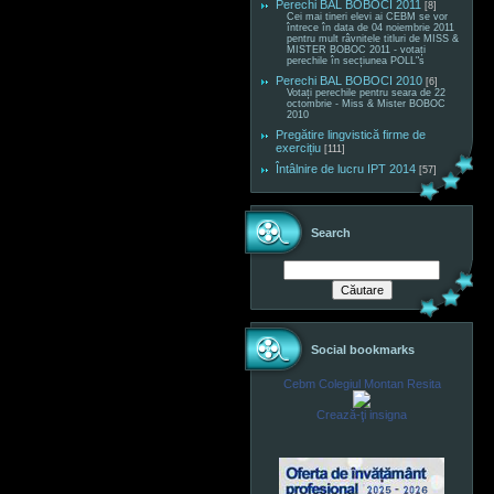
Perechi BAL BOBOCI 2011
[8]
Cei mai tineri elevi ai CEBM se vor
întrece în data de 04 noiembrie 2011
pentru mult râvnitele titluri de MISS &
MISTER BOBOC 2011 - votați
perechile în secțiunea POLL"s
Perechi BAL BOBOCI 2010
[6]
Votați perechile pentru seara de 22
octombrie - Miss & Mister BOBOC
2010
Pregătire lingvistică firme de
exercițiu
[111]
Întâlnire de lucru IPT 2014
[57]
Search
Social bookmarks
Cebm Colegiul Montan Resita
Crează-ţi insigna