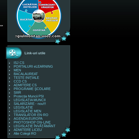
Link-uri utile
ISJ CS
PORTALURI eLEARNING
MEN
BACALAUREAT
TESTE INIȚIALE
CCD CS
ADMITERE CS
PROGRAME ŞCOLARE
SIIIR
Protecția Muncii PSI
LEGISLAȚIA MUNCII
SALARIZARE - nou!!!
LEGISLAȚIE
LEGISLAȚIE MEN
TRANSLATOR EN-RO
AGENDA EUROPA
PHOTOSHOP ON-LINE
LEGISLAȚIE ÎNVĂȚĂMÂNT
ADMITERE LICEU
Alte Colegii RO