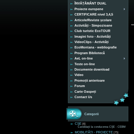
ÎNVĂȚĂMÂNT DUAL
Proiecte europene
CERTIFICARE nivel 3,4,5
Articole/Reviste școlare
Activități - Simpozioane
Club turistic EcoTOUR
Imagini foto - Activități
VideoClips - Activități
EcoMontana - webliografie
Program Bibliotecă
AeL on-line
Teste on-line
Documente download
Video
Promoții anterioare
Forum
Carte Oaspeți
Contact Us
Categorii
CȘE
[6]
Candidații la conducerea CȘE - CEBM
MOBILITĂȚI - PROIECTE
[75]