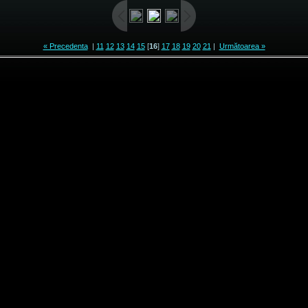
« Precedenta
|
11
12
13
14
15
[
16
]
17
18
19
20
21
|
Următoarea »