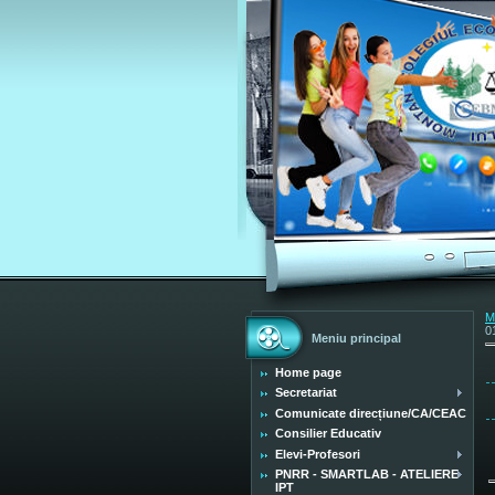
M
0
Meniu principal
Home page
Secretariat
Comunicate direcțiune/CA/CEAC
Consilier Educativ
Elevi-Profesori
PNRR - SMARTLAB - ATELIERE
IPT