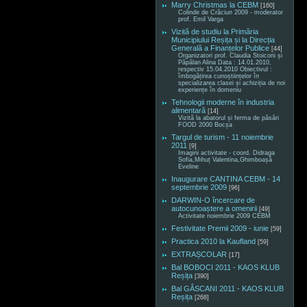
Marry Christmas la CEBM
[160]
Colinde de Crăciun 2009 - moderator
prof. Emil Varga
Vizită de studiu la Primăria
Municipiului Reșița și la Direcția
Generală a Finanțelor Publice
[44]
Organizatori prof. Claudia Stoiconi și
Păpălan Alina Data : 14.01.2010,
respectiv 15.04.2010 Obiectivul :
îmbogățirea cunoștiințelor în
specializarea clasei și achiziția de noi
experiențe în domeniu
Tehnologii moderne în industria
alimentară
[14]
Vizită la abatorul și ferma de păsări
FOOD 2000 Bocșa
Targul de turism - 11 noiembrie
2011
[9]
Imagini activitate - coord. Didraga
Sofia,Mihuț Valentina,Ghimboașă
Eveline
Inaugurare CANTINA CEBM - 14
septembrie 2009
[96]
DARWIN-O încercare de
autocunoaștere a omenirii
[49]
Activitate noiembrie 2009 CEBM
Festivitate Premii 2009 - iunie
[59]
Practica 2010 la Kaufland
[59]
EXTRAȘCOLAR
[17]
Bal BOBOCI 2011 - KAOS KLUB
Reșița
[390]
Bal GÂSCANI 2011 - KAOS KLUB
Reșița
[268]