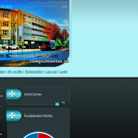
Vineri, 07 August 2026, 05.15.30
Vizitator
|
Group
"
Guests
"
Bun venit
Vizitator
|
RSS
ain
|
My profile
|
Registration
|
Log out
|
Login
 -
InfoCenter
Învățământ DUAL