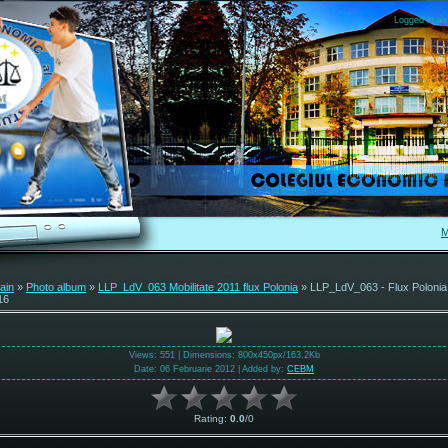
Logged in as
M
ain
»
Photo album
»
LLP_LdV_063 Mobilitate 2011 flux Polonia
» LLP_LdV_063 - Flux Polonia
16
Views
: 551 |
Dimensions
: 800x450px/163.2Kb
Date
: 06 Februarie 2012 |
Added by
:
CEBM
Rating
:
0.0
/
0