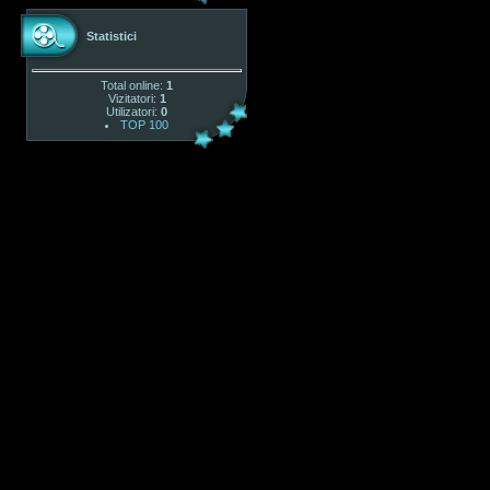
Statistici
Total online:
1
Vizitatori:
1
Utilizatori:
0
TOP 100