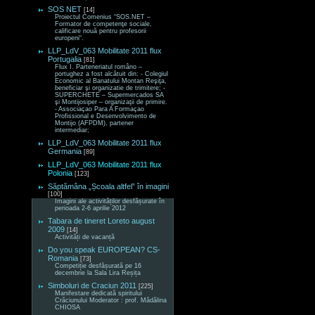
SOS NET
[14]
Proiectul Comenius “SOS.NET –
Formator de competenţe sociale,
calificare nouă pentru profesorii
europeni“.
LLP_LdV_063 Mobilitate 2011 flux
Portugalia
[81]
Flux I. Parteneriatul româno –
portughez a fost alcătuit din: - Colegiul
Economic al Banatului Montan Reşiţa,
beneficiar şi organizatie de trimitere; -
SUPERCHETE – Supermercados SA
şi Montijosiper – organizaţii de primire.
- Associaçao Para A Formaçao
Profissional e Desenvolvimento de
Montijo (AFPDM), partener
intermediar;
LLP_LdV_063 Mobilitate 2011 flux
Germania
[89]
LLP_LdV_063 Mobilitate 2011 flux
Polonia
[123]
Săptămâna „Școala altfel” în imagini
[100]
Imagini ale activităților desfășurate în
perioada 2-6 aprilie 2012
Tabara de tineret Loreto august
2009
[14]
Activități de vacanță
Do you speak EUROPEAN? CS-
Romania
[73]
Competiție desfășurată pe 16
decembrie la Sala Lira Reșița
Simboluri de Craciun 2011
[225]
Manifestare dedicată spiritului
Crăciunului Moderator : prof. Mădălina
CHIOSA