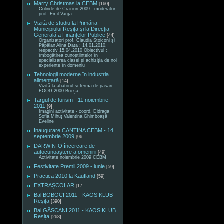
Marry Christmas la CEBM
[160]
Colinde de Crăciun 2009 - moderator
prof. Emil Varga
Vizită de studiu la Primăria
Municipiului Reșița și la Direcția
Generală a Finanțelor Publice
[44]
Organizatori prof. Claudia Stoiconi și
Păpălan Alina Data : 14.01.2010,
respectiv 15.04.2010 Obiectivul :
îmbogățirea cunoștiințelor în
specializarea clasei și achiziția de noi
experiențe în domeniu
Tehnologii moderne în industria
alimentară
[14]
Vizită la abatorul și ferma de păsări
FOOD 2000 Bocșa
Targul de turism - 11 noiembrie
2011
[9]
Imagini activitate - coord. Didraga
Sofia,Mihuț Valentina,Ghimboașă
Eveline
Inaugurare CANTINA CEBM - 14
septembrie 2009
[96]
DARWIN-O încercare de
autocunoaștere a omenirii
[49]
Activitate noiembrie 2009 CEBM
Festivitate Premii 2009 - iunie
[59]
Practica 2010 la Kaufland
[59]
EXTRAȘCOLAR
[17]
Bal BOBOCI 2011 - KAOS KLUB
Reșița
[390]
Bal GÂSCANI 2011 - KAOS KLUB
Reșița
[268]