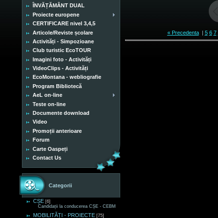
ÎNVĂȚĂMÂNT DUAL
Proiecte europene
CERTIFICARE nivel 3,4,5
Articole/Reviste școlare
« Precedenta
|
5
6
7
Activități - Simpozioane
Club turistic EcoTOUR
Imagini foto - Activități
VideoClips - Activități
EcoMontana - webliografie
Program Bibliotecă
AeL on-line
Teste on-line
Documente download
Video
Promoții anterioare
Forum
Carte Oaspeți
Contact Us
Categorii
CȘE
[6]
Candidații la conducerea CȘE - CEBM
MOBILITĂȚI - PROIECTE
[75]