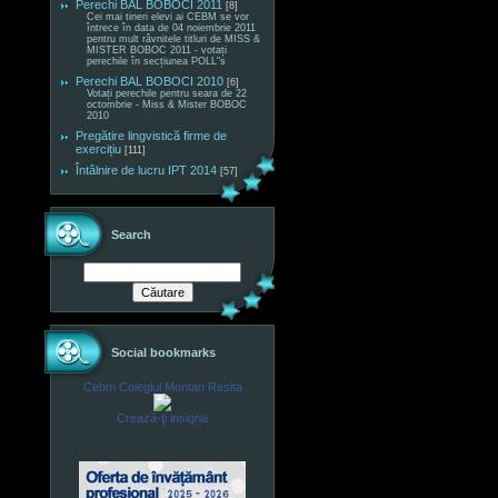
Perechi BAL BOBOCI 2011
[8]
Cei mai tineri elevi ai CEBM se vor
întrece în data de 04 noiembrie 2011
pentru mult râvnitele titluri de MISS &
MISTER BOBOC 2011 - votați
perechile în secțiunea POLL"s
Perechi BAL BOBOCI 2010
[6]
Votați perechile pentru seara de 22
octombrie - Miss & Mister BOBOC
2010
Pregătire lingvistică firme de
exercițiu
[111]
Întâlnire de lucru IPT 2014
[57]
Search
Social bookmarks
Cebm Colegiul Montan Resita
Crează-ţi insigna