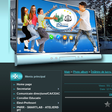
Main
»
Photo album
»
Întâlnire de lucr
Meniu principal
Home page
Views
: 551 
Secretariat
Date
: 12 F
Comunicate direcțiune/CA/CEAC
Vi
Consilier Educativ
Elevi-Profesori
PNRR - SMARTLAB - ATELIERE
IPT