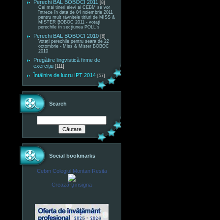
Perechi BAL BOBOCI 2011
[8]
Cei mai tineri elevi ai CEBM se vor
întrece în data de 04 noiembrie 2011
pentru mult râvnitele titluri de MISS &
MISTER BOBOC 2011 - votați
perechile în secțiunea POLL"s
Perechi BAL BOBOCI 2010
[6]
Votați perechile pentru seara de 22
octombrie - Miss & Mister BOBOC
2010
Pregătire lingvistică firme de
exercițiu
[111]
Întâlnire de lucru IPT 2014
[57]
Search
Social bookmarks
Cebm Colegiul Montan Resita
Crează-ţi insigna