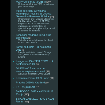
Marry Christmas la CEBM
[160]
Colinde de Crăciun 2009 - moderator
prof. Emil Varga
Vizită de studiu la Primăria
Municipiului Reșița și la Direcția
Generală a Finanțelor Publice
[44]
Organizatori prof. Claudia Stoiconi și
Păpălan Alina Data : 14.01.2010,
respectiv 15.04.2010 Obiectivul :
îmbogățirea cunoștiințelor în
specializarea clasei și achiziția de noi
experiențe în domeniu
Tehnologii moderne în industria
alimentară
[14]
Vizită la abatorul și ferma de păsări
FOOD 2000 Bocșa
Targul de turism - 11 noiembrie
2011
[9]
Imagini activitate - coord. Didraga
Sofia,Mihuț Valentina,Ghimboașă
Eveline
Inaugurare CANTINA CEBM - 14
septembrie 2009
[96]
DARWIN-O încercare de
autocunoaștere a omenirii
[49]
Activitate noiembrie 2009 CEBM
Festivitate Premii 2009 - iunie
[59]
Practica 2010 la Kaufland
[59]
EXTRAȘCOLAR
[17]
Bal BOBOCI 2011 - KAOS KLUB
Reșița
[390]
Bal GÂSCANI 2011 - KAOS KLUB
Reșița
[268]