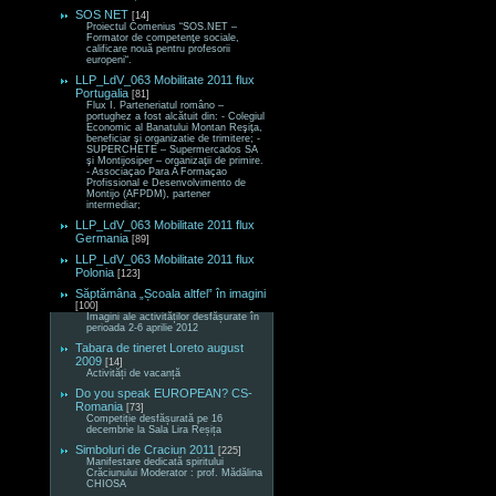
SOS NET
[14]
Proiectul Comenius “SOS.NET –
Formator de competenţe sociale,
calificare nouă pentru profesorii
europeni“.
LLP_LdV_063 Mobilitate 2011 flux
Portugalia
[81]
Flux I. Parteneriatul româno –
portughez a fost alcătuit din: - Colegiul
Economic al Banatului Montan Reşiţa,
beneficiar şi organizatie de trimitere; -
SUPERCHETE – Supermercados SA
şi Montijosiper – organizaţii de primire.
- Associaçao Para A Formaçao
Profissional e Desenvolvimento de
Montijo (AFPDM), partener
intermediar;
LLP_LdV_063 Mobilitate 2011 flux
Germania
[89]
LLP_LdV_063 Mobilitate 2011 flux
Polonia
[123]
Săptămâna „Școala altfel” în imagini
[100]
Imagini ale activităților desfășurate în
perioada 2-6 aprilie 2012
Tabara de tineret Loreto august
2009
[14]
Activități de vacanță
Do you speak EUROPEAN? CS-
Romania
[73]
Competiție desfășurată pe 16
decembrie la Sala Lira Reșița
Simboluri de Craciun 2011
[225]
Manifestare dedicată spiritului
Crăciunului Moderator : prof. Mădălina
CHIOSA