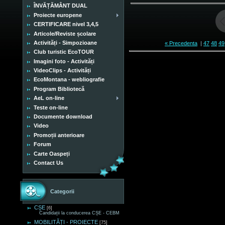
ÎNVĂȚĂMÂNT DUAL
Proiecte europene
CERTIFICARE nivel 3,4,5
Articole/Reviste școlare
Activități - Simpozioane
« Precedenta
|
47
48
49
Club turistic EcoTOUR
Imagini foto - Activități
VideoClips - Activități
EcoMontana - webliografie
Program Bibliotecă
AeL on-line
Teste on-line
Documente download
Video
Promoții anterioare
Forum
Carte Oaspeți
Contact Us
Categorii
CȘE
[6]
Candidații la conducerea CȘE - CEBM
MOBILITĂȚI - PROIECTE
[75]