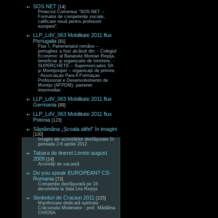
SOS NET
[14]
Proiectul Comenius “SOS.NET –
Formator de competenţe sociale,
calificare nouă pentru profesorii
europeni“.
LLP_LdV_063 Mobilitate 2011 flux
Portugalia
[81]
Flux I. Parteneriatul româno –
portughez a fost alcătuit din: - Colegiul
Economic al Banatului Montan Reşiţa,
beneficiar şi organizatie de trimitere; -
SUPERCHETE – Supermercados SA
şi Montijosiper – organizaţii de primire.
- Associaçao Para A Formaçao
Profissional e Desenvolvimento de
Montijo (AFPDM), partener
intermediar;
LLP_LdV_063 Mobilitate 2011 flux
Germania
[89]
LLP_LdV_063 Mobilitate 2011 flux
Polonia
[123]
Săptămâna „Școala altfel” în imagini
[100]
Imagini ale activităților desfășurate în
perioada 2-6 aprilie 2012
Tabara de tineret Loreto august
2009
[14]
Activități de vacanță
Do you speak EUROPEAN? CS-
Romania
[73]
Competiție desfășurată pe 16
decembrie la Sala Lira Reșița
Simboluri de Craciun 2011
[225]
Manifestare dedicată spiritului
Crăciunului Moderator : prof. Mădălina
CHIOSA