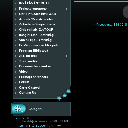
ÎNVĂȚĂMÂNT DUAL
Proiecte europene
CERTIFICARE nivel 3,4,5
Articole/Reviste școlare
Activități - Simpozioane
« Precedenta
|
36
37
38
Club turistic EcoTOUR
Imagini foto - Activități
VideoClips - Activități
EcoMontana - webliografie
Program Bibliotecă
AeL on-line
Teste on-line
Documente download
Video
Promoții anterioare
Forum
Carte Oaspeți
Contact Us
Categorii
CȘE
[6]
Candidații la conducerea CȘE - CEBM
MOBILITĂȚI - PROIECTE
[75]