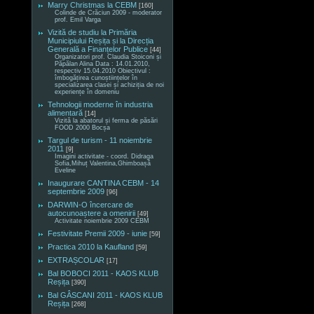
Marry Christmas la CEBM
[160]
Colinde de Crăciun 2009 - moderator
prof. Emil Varga
Vizită de studiu la Primăria
Municipiului Reșița și la Direcția
Generală a Finanțelor Publice
[44]
Organizatori prof. Claudia Stoiconi și
Păpălan Alina Data : 14.01.2010,
respectiv 15.04.2010 Obiectivul :
îmbogățirea cunoștiințelor în
specializarea clasei și achiziția de noi
experiențe în domeniu
Tehnologii moderne în industria
alimentară
[14]
Vizită la abatorul și ferma de păsări
FOOD 2000 Bocșa
Targul de turism - 11 noiembrie
2011
[9]
Imagini activitate - coord. Didraga
Sofia,Mihuț Valentina,Ghimboașă
Eveline
Inaugurare CANTINA CEBM - 14
septembrie 2009
[96]
DARWIN-O încercare de
autocunoaștere a omenirii
[49]
Activitate noiembrie 2009 CEBM
Festivitate Premii 2009 - iunie
[59]
Practica 2010 la Kaufland
[59]
EXTRAȘCOLAR
[17]
Bal BOBOCI 2011 - KAOS KLUB
Reșița
[390]
Bal GÂSCANI 2011 - KAOS KLUB
Reșița
[268]