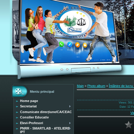
Main
»
Photo album
»
Întâlnire de lucr
Meniu principal
Home page
Views
: 501 
Secretariat
Date
: 12 F
Comunicate direcțiune/CA/CEAC
Vi
Consilier Educativ
Elevi-Profesori
PNRR - SMARTLAB - ATELIERE
IPT