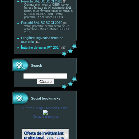
Perechi BAL BOBOCI 2011
[8]
Cei mai tineri elevi ai CEBM se vor
întrece în data de 04 noiembrie 2011
pentru mult râvnitele titluri de MISS &
MISTER BOBOC 2011 - votați
perechile în secțiunea POLL"s
Perechi BAL BOBOCI 2010
[6]
Votați perechile pentru seara de 22
octombrie - Miss & Mister BOBOC
2010
Pregătire lingvistică firme de
exercițiu
[111]
Întâlnire de lucru IPT 2014
[57]
Search
Social bookmarks
Cebm Colegiul Montan Resita
Crează-ţi insigna