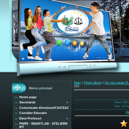
Main
»
Photo album
»
Do you speak 
063
Meniu principal
Home page
Secretariat
Views
: 690 
Date
: 22 D
Comunicate direcțiune/CA/CEAC
Vi
Consilier Educativ
Elevi-Profesori
PNRR - SMARTLAB - ATELIERE
IPT