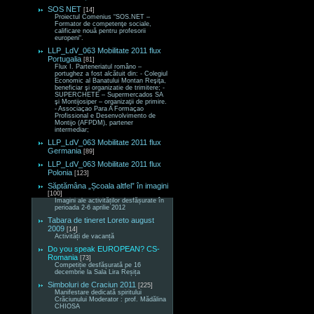
SOS NET
[14]
Proiectul Comenius “SOS.NET –
Formator de competenţe sociale,
calificare nouă pentru profesorii
europeni“.
LLP_LdV_063 Mobilitate 2011 flux
Portugalia
[81]
Flux I. Parteneriatul româno –
portughez a fost alcătuit din: - Colegiul
Economic al Banatului Montan Reşiţa,
beneficiar şi organizatie de trimitere; -
SUPERCHETE – Supermercados SA
şi Montijosiper – organizaţii de primire.
- Associaçao Para A Formaçao
Profissional e Desenvolvimento de
Montijo (AFPDM), partener
intermediar;
LLP_LdV_063 Mobilitate 2011 flux
Germania
[89]
LLP_LdV_063 Mobilitate 2011 flux
Polonia
[123]
Săptămâna „Școala altfel” în imagini
[100]
Imagini ale activităților desfășurate în
perioada 2-6 aprilie 2012
Tabara de tineret Loreto august
2009
[14]
Activități de vacanță
Do you speak EUROPEAN? CS-
Romania
[73]
Competiție desfășurată pe 16
decembrie la Sala Lira Reșița
Simboluri de Craciun 2011
[225]
Manifestare dedicată spiritului
Crăciunului Moderator : prof. Mădălina
CHIOSA