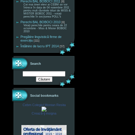
Perechi BAL BOBOCI 2011
[8]
Cei mai tineri elevi ai CEBM se vor
întrece în data de 04 noiembrie 2011
pentru mult râvnitele titluri de MISS &
MISTER BOBOC 2011 - votați
perechile în secțiunea POLL"s
Perechi BAL BOBOCI 2010
[6]
Votați perechile pentru seara de 22
octombrie - Miss & Mister BOBOC
2010
Pregătire lingvistică firme de
exercițiu
[111]
Întâlnire de lucru IPT 2014
[57]
Search
Social bookmarks
Cebm Colegiul Montan Resita
Crează-ţi insigna