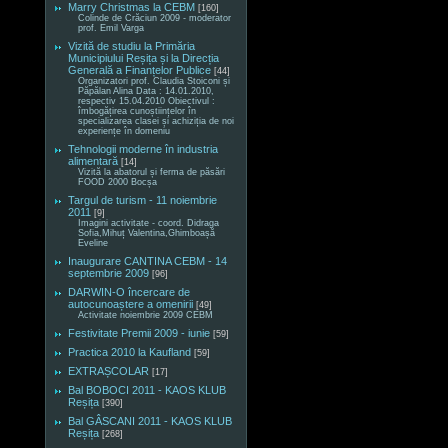
Marry Christmas la CEBM
[160]
Colinde de Crăciun 2009 - moderator
prof. Emil Varga
Vizită de studiu la Primăria
Municipiului Reșița și la Direcția
Generală a Finanțelor Publice
[44]
Organizatori prof. Claudia Stoiconi și
Păpălan Alina Data : 14.01.2010,
respectiv 15.04.2010 Obiectivul :
îmbogățirea cunoștiințelor în
specializarea clasei și achiziția de noi
experiențe în domeniu
Tehnologii moderne în industria
alimentară
[14]
Vizită la abatorul și ferma de păsări
FOOD 2000 Bocșa
Targul de turism - 11 noiembrie
2011
[9]
Imagini activitate - coord. Didraga
Sofia,Mihuț Valentina,Ghimboașă
Eveline
Inaugurare CANTINA CEBM - 14
septembrie 2009
[96]
DARWIN-O încercare de
autocunoaștere a omenirii
[49]
Activitate noiembrie 2009 CEBM
Festivitate Premii 2009 - iunie
[59]
Practica 2010 la Kaufland
[59]
EXTRAȘCOLAR
[17]
Bal BOBOCI 2011 - KAOS KLUB
Reșița
[390]
Bal GÂSCANI 2011 - KAOS KLUB
Reșița
[268]