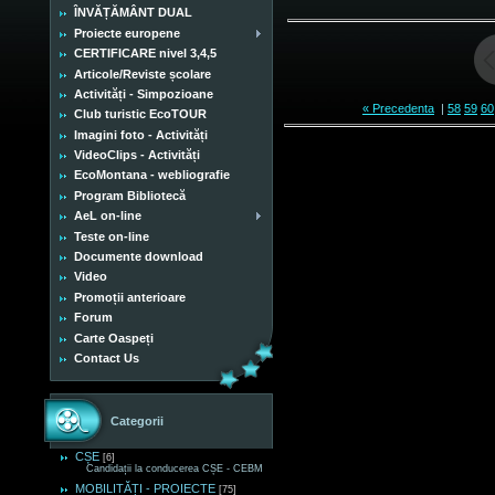
ÎNVĂȚĂMÂNT DUAL
Proiecte europene
CERTIFICARE nivel 3,4,5
Articole/Reviste școlare
Activități - Simpozioane
« Precedenta
|
58
59
60
Club turistic EcoTOUR
Imagini foto - Activități
VideoClips - Activități
EcoMontana - webliografie
Program Bibliotecă
AeL on-line
Teste on-line
Documente download
Video
Promoții anterioare
Forum
Carte Oaspeți
Contact Us
Categorii
CȘE
[6]
Candidații la conducerea CȘE - CEBM
MOBILITĂȚI - PROIECTE
[75]